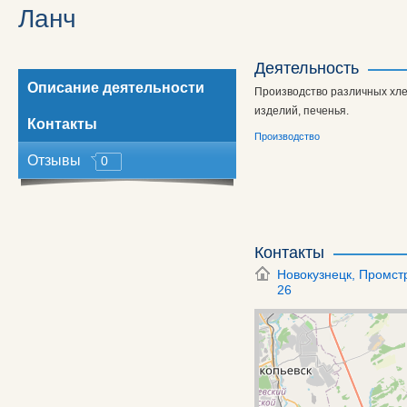
x
Ланч
Деятельность
Описание деятельности
Производство различных хл
изделий, печенья.
Контакты
Производство
Отзывы
0
Контакты
Новокузнецк,
Промстр
26