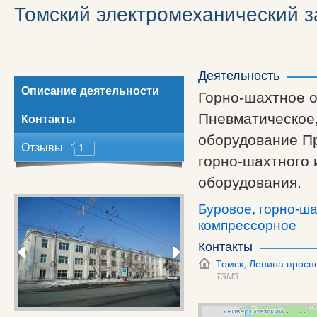
x
Томский электромеханический з
Деятельность
Описание деятельности
Горно-шахтное 
Пневматическое,
Контакты
оборудование П
Отзывы
1
горно-шахтного
оборудования.
Буровое, горно-ш
компрессорное
Контакты
Томск,
Ленина проспе
ТЭМЗ