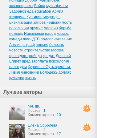
полиция
дорога
туризм
банк
законопроект
Война
мультфильм
Задорнов
еда
education
Армия
женщина
Кургинян
медведев
цивилизация
запрет
недвижимость
революция
оружие
магазин
борьба
помощь
Навальный
народ
космос
комеди
ложь
ДТП
подлог
наказание
Англия
штраф
пенсия
болезнь
новости
строительство
Москва
президент
победа
кредит
Древний
Египет
вред
зарплата
психология
налог
дом
Кургинян. Суть времени.
Ливия
чиновники
молодежь
доллар
культура
жизнь
Лучшие авторы
Мн. др.
84.5
Постов:
1
Комментариев:
10
Елена Соболева
82
Постов:
2
Комментариев:
17