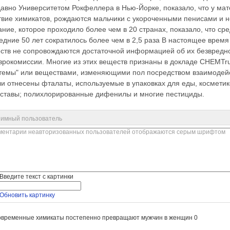
авно Университетом Рокфеллера в Нью-Йорке, показало, что у ма
твие химикатов, рождаются мальчики с укороченными пенисами и 
ние, которое проходило более чем в 20 странах, показало, что ср
едние 50 лет сократилось более чем в 2,5 раза В настоящее врем
ств не сопровождаются достаточной информацией об их безвредно
врокомиссии. Многие из этих веществ признаны в докладе CHEMTr
темы" или веществами, изменяющими пол посредством взаимодейс
ли отнесены фталаты, используемые в упаковках для еды, косметик
ставы; полихлорированные дифенилы и многие пестициды.
имный пользователь
Введите текст с картинки
Обновить картинку
овременные химикаты постепенно превращают мужчин в женщин
0