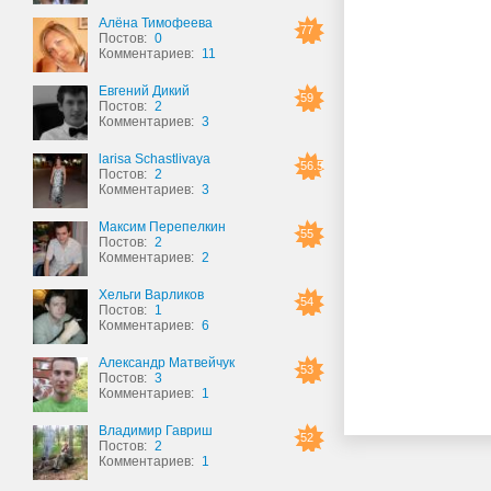
Алёна Тимофеева
77
Постов:
0
Комментариев:
11
Евгений Дикий
59
Постов:
2
Комментариев:
3
larisa Schastlivaya
56.5
Постов:
2
Комментариев:
3
Максим Перепелкин
55
Постов:
2
Комментариев:
2
Хельги Варликов
54
Постов:
1
Комментариев:
6
Александр Матвейчук
53
Постов:
3
Комментариев:
1
Владимир Гавриш
52
Постов:
2
Комментариев:
1