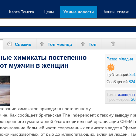
Карта Томска
Цены
Умные новости
Акции, скидки
Свежие
Топ месяца
Топ
ные химикаты постепенно
Ратко Младич
ют мужчин в женщин
10
Публикаций:
251
Сообщений:
824
Тема:
женщина
Просмотров:
20
зование химикатов приводит к постепенному
ин. Как сообщает британская The Independent к такому выводу п
роведенного гуманитарной благотворительной организации CHEMTr
спользование большей части современных химикатов ведет к "фем
звоночных животных, от рыб до млекопитающих, включая людей. Так