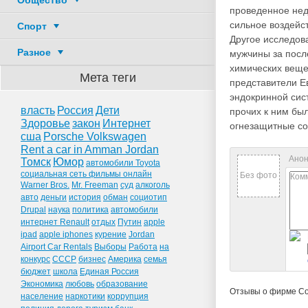
Общество
проведенное нед
сильное воздейс
Спорт
Другое исследова
Разное
мужчины за посл
химических веще
Мета теги
представители Е
эндокринной сис
власть
Россия
Дети
прочих к ним бы
Здоровье
закон
Интернет
огнезащитные со
сша
Porsche Volkswagen
Rent a car in Amman Jordan
Анон
Томск
Юмор
автомобили Toyota
социальная сеть фильмы онлайн
Без фото
Warner Bros.
Mr. Freeman
суд
алкоголь
авто
деньги
история
обман
социотип
Drupal
наука
политика
автомобили
интернет Renault
отдых
Путин
apple
ipad
apple iphones
курение
Jordan
Airport Car Rentals
Выборы
Работа
на
конкурс
СССР
бизнес
Америка
семья
бюджет
школа
Единая Россия
Экономика
любовь
образование
Отзывы о фирме С
население
наркотики
коррупция