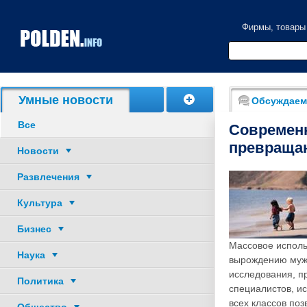
Фирмы, товары
Умные новости
Обсуждаем
Все
Современ
превраща
Новости
Развлечения
Культура
Бизнес
Массовое исполь
Наука
вырождению мужч
исследования, п
Политика
специалистов, и
всех классов по