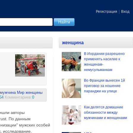
Регистрация
|
Вход
женщина
В Иордании разрешено
применять насилие к
женщинам-
немусульманкам
Во Франции вынесен 1й
приговор за ношение
паранджи на улице
мужчина
Мир женщины
54
Комментариев:
0
Как делятся домашние
ришли авторы
обязанности между
мужчинами и женщинами
ust. По данным
инизации" мужских особей
, исследование,