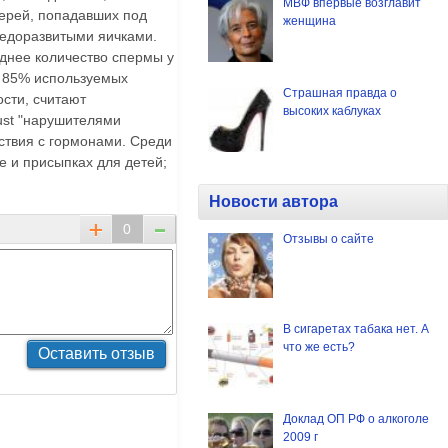
МВФ впервые возглавит
терей, попадавших под
женщина
недоразвитыми яичками.
еднее количество спермы у
я 85% используемых
Страшная правда о
сти, считают
высоких каблуках
ust "нарушителями
твия с гормонами. Среди
е и присыпках для детей;
Новости автора
0
Отзывы о сайте
В сигаретах табака нет. А
что же есть?
Доклад ОП РФ о алкоголе
2009 г