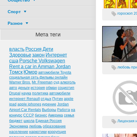
Общество
Спорт
гороскоп 20
Разное
Мета теги
власть
Россия
Дети
Здоровье
закон
Интернет
сша
Porsche Volkswagen
Rent a car in Amman Jordan
любовь
при
Томск
Юмор
автомобили Toyota
социальная сеть фильмы онлайн
Warner Bros.
Mr. Freeman
суд
алкоголь
авто
деньги
история
обман
социотип
Drupal
наука
политика
автомобили
интернет Renault
отдых
Путин
apple
ipad
apple iphones
курение
Jordan
Airport Car Rentals
Выборы
Работа
на
конкурс
СССР
бизнес
Америка
семья
бюджет
школа
Единая Россия
Лицензия н
Экономика
любовь
образование
население
наркотики
коррупция