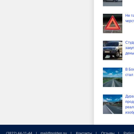
Не т
черст
Студ
заку
день
В Бо
стал
Дурак
прод
реал
изоб
(3822) 44-11-44 |
mail@polden.su
|
Контакты
|
Отзывы
|
Работ