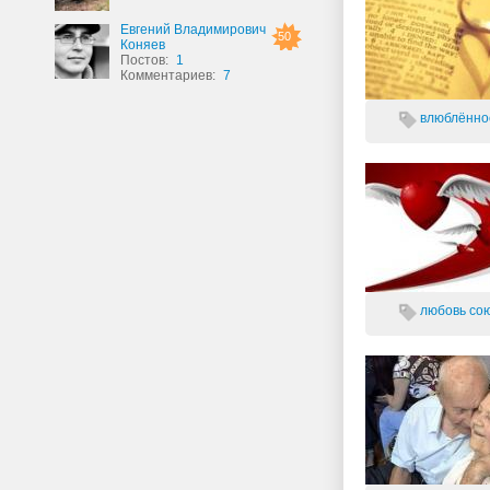
Евгений Владимирович
50
Коняев
Постов:
1
Комментариев:
7
влюблённос
любовь
со