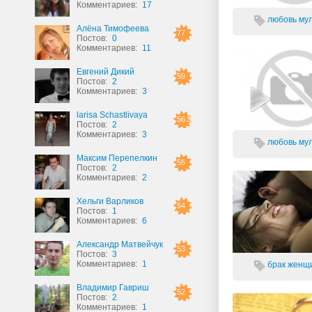
Комментариев:
17
любовь
мул
Алёна Тимофеева
77
Постов:
0
Комментариев:
11
Евгений Дикий
59
Постов:
2
Комментариев:
3
larisa Schastlivaya
56.5
Постов:
2
Комментариев:
3
любовь
мул
Максим Перепелкин
55
Постов:
2
Комментариев:
2
Хельги Варликов
54
Постов:
1
Комментариев:
6
Александр Матвейчук
53
Постов:
3
Комментариев:
1
брак
женщ
Владимир Гавриш
52
Постов:
2
Комментариев:
1