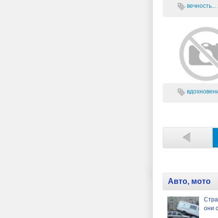
вечность...
вдохновени
Авто, мото
Стра
они 