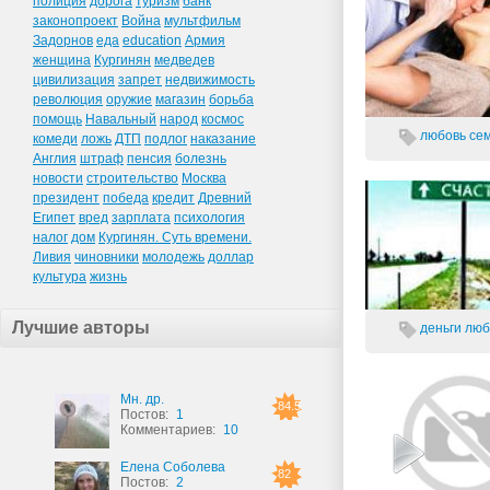
полиция
дорога
туризм
банк
законопроект
Война
мультфильм
Задорнов
еда
education
Армия
женщина
Кургинян
медведев
цивилизация
запрет
недвижимость
революция
оружие
магазин
борьба
помощь
Навальный
народ
космос
любовь
се
комеди
ложь
ДТП
подлог
наказание
Англия
штраф
пенсия
болезнь
новости
строительство
Москва
президент
победа
кредит
Древний
Египет
вред
зарплата
психология
налог
дом
Кургинян. Суть времени.
Ливия
чиновники
молодежь
доллар
культура
жизнь
Лучшие авторы
деньги
люб
Мн. др.
84.5
Постов:
1
Комментариев:
10
Елена Соболева
82
Постов:
2