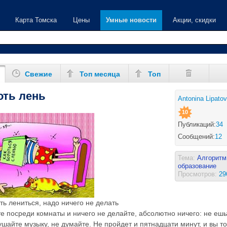
Карта Томска
Цены
Умные новости
Акции, скидки
Свежие
Топ месяца
Топ
оть лень
Antonina Lipato
10
Публикаций:
34
Сообщений:
12
Тема:
Алгоритм 
образование
Просмотров:
29
ть лениться, надо ничего не делать
е посреди комнаты и ничего не делайте, абсолютно ничего: не ешьт
ушайте музыку, не думайте. Не пройдет и пятнадцати минут, и вы т