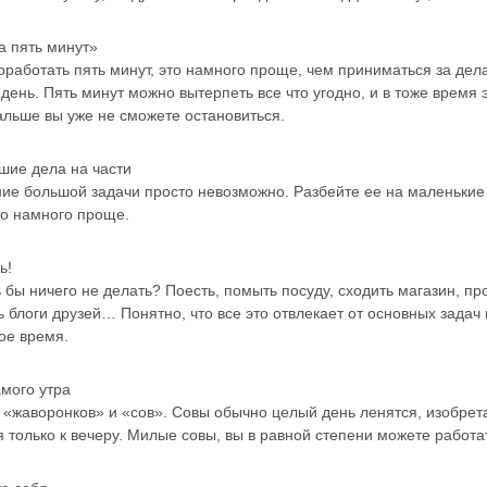
на пять минут»
оработать пять минут, это намного проще, чем приниматься за дела
день. Пять минут можно вытерпеть все что угодно, и в тоже время 
альше вы уже не сможете остановиться.
шие дела на части
ние большой задачи просто невозможно. Разбейте ее на маленькие
о намного проще.
ь!
 бы ничего не делать? Поесть, помыть посуду, сходить магазин, пр
ь блоги друзей… Понятно, что все это отвлекает от основных задач
ое время.
амого утра
 «жаворонков» и «сов». Совы обычно целый день ленятся, изобрет
я только к вечеру. Милые совы, вы в равной степени можете работат