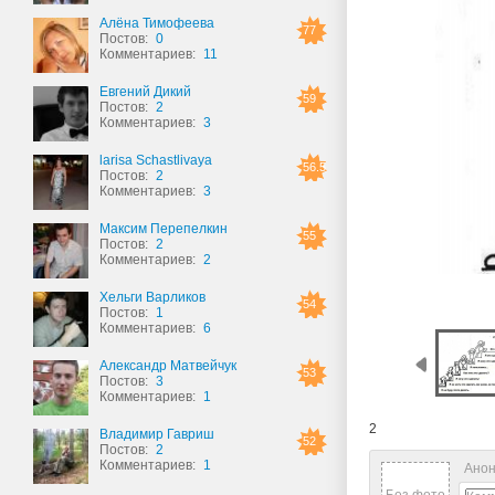
Алёна Тимофеева
77
Постов:
0
Комментариев:
11
Евгений Дикий
59
Постов:
2
Комментариев:
3
larisa Schastlivaya
56.5
Постов:
2
Комментариев:
3
Максим Перепелкин
55
Постов:
2
Комментариев:
2
Хельги Варликов
54
Постов:
1
Комментариев:
6
Александр Матвейчук
53
Постов:
3
Комментариев:
1
2
Владимир Гавриш
52
Постов:
2
Комментариев:
1
Анон