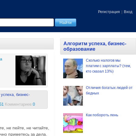
Регистрация
|
Вход
Алгоритм успеха, бизнес-
образование
va
Сколько налогов мы
платим с зарплаты? (тем,
кто сказал 13%)
Отличия богатых людей от
бедных
успеха, бизнес-
61
Комментариев:
0
Как побороть лень
е, не пейте, не читайте,
очно приметесь за дела.