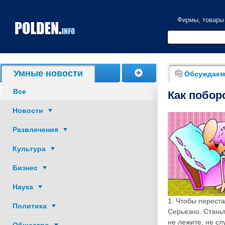
Фирмы, товары
Умные новости
Обсуждаем
Все
Как побор
Новости
Развлечения
Культура
Бизнес
Наука
1. Чтобы переста
Политика
Серьезно. Станьт
не лежите, не сл