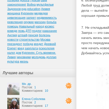
6. Вознаграждай
полиция
дорога
туризм
банк
законопроект
Война
мультфильм
Любой труд долж
Задорнов
еда
education
Армия
дела — выпейте 
женщина
Кургинян
медведев
хорошая привычк
цивилизация
запрет
недвижимость
революция
оружие
магазин
борьба
помощь
Навальный
народ
космос
7. Не откладывай
комеди
ложь
ДТП
подлог
наказание
Завтра — это са
Англия
штраф
пенсия
болезнь
начать жизнь зан
новости
строительство
Москва
просто передумае
президент
победа
кредит
Древний
чем начать новое
Египет
вред
зарплата
психология
налог
дом
Кургинян. Суть времени.
Добивайтесь успе
Ливия
чиновники
молодежь
доллар
культура
жизнь
Лучшие авторы
Мн. др.
84.5
Постов:
1
Комментариев:
10
Елена Соболева
82
Постов:
2
Комментариев:
17