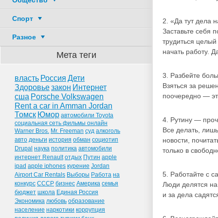
Общество
Спорт
2. «Да тут дела 
Заставьте себя п
Разное
трудиться целый 
начать работу. Д
Мета теги
3. Разбейте боль
власть
Россия
Дети
Взяться за реше
Здоровье
закон
Интернет
поочередно — эт
сша
Porsche Volkswagen
Rent a car in Amman Jordan
Томск
Юмор
автомобили Toyota
4. Рутину — проч
социальная сеть фильмы онлайн
Все делать, лишь
Warner Bros.
Mr. Freeman
суд
алкоголь
авто
деньги
история
обман
социотип
новости, почитат
Drupal
наука
политика
автомобили
только в свободн
интернет Renault
отдых
Путин
apple
ipad
apple iphones
курение
Jordan
5. Работайте с с
Airport Car Rentals
Выборы
Работа
на
конкурс
СССР
бизнес
Америка
семья
Люди делятся на
бюджет
школа
Единая Россия
и за дела садятс
Экономика
любовь
образование
население
наркотики
коррупция