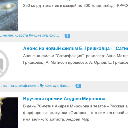
250 млрд. галактик в каждой по 300 млрд. звёзд - КР
..
космос
Красота
Лучшие худ. фил...
1
Анонс на новый фильм Е. Гришковца - "Сат
Анонс на фильм "Сатисфакция". режиссер: Анна Матис
Гришковец, А. Матисон продюсер: А. Орлов, Е. Гришко
..
пьянка
сатисфакция...
Лучшие худ. фил...
0
Вручены премии Андрея Миронова
В день 70-летия Андрея Миронова в театре «Русская 
фарфоровые статуэтки «Фигаро» – это символ новой 
имя великого артиста. Андрей Мир