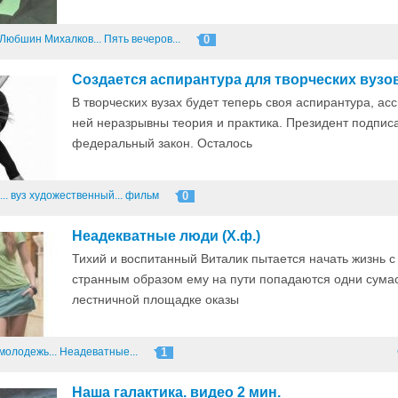
Любшин
Михалков...
Пять вечеров...
0
Создается аспирантура для творческих вузо
В творческих вузах будет теперь своя аспирантура, ас
ней неразрывны теория и практика. Президент подпис
федеральный закон. Осталось
..
вуз
художественный...
фильм
0
Неадекватные люди (Х.ф.)
Тихий и воспитанный Виталик пытается начать жизнь с
странным образом ему на пути попадаются одни сума
лестничной площадке оказы
молодежь...
Неадеватные...
1
Наша галактика. видео 2 мин.