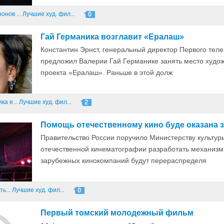
онов ...
Лучшие худ. фил...
0
Гай Германика возглавит «Ералаш»
Константин Эрнст, генеральный директор Первого теле
предложил Валерии Гай Германике занять место худо
проекта «Ералаш». Раньше в этой долж
ка е...
Лучшие худ. фил...
2
Помощь отечественному кино буде оказана з
Правительство России поручило Министерству культур
отечественной кинематографии разработать механизм
зарубежных кинокомпаний будут перераспределя
ь...
Лучшие худ. фил...
0
Первый томский молодежный фильм