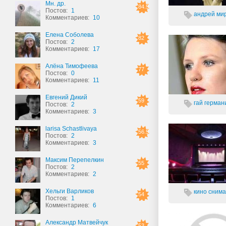
Мн. др.
84.5
Постов:
1
андрей мир
Комментариев:
10
Елена Соболева
82
Постов:
2
Комментариев:
17
Алёна Тимофеева
77
Постов:
0
Комментариев:
11
Евгений Дикий
59
гай германи
Постов:
2
Комментариев:
3
larisa Schastlivaya
56.5
Постов:
2
Комментариев:
3
Максим Перепелкин
55
Постов:
2
Комментариев:
2
Хельги Варликов
кино снимат
54
Постов:
1
Комментариев:
6
Александр Матвейчук
53