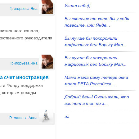
Узнал себя))
Григорьева Яна
Вы счетчик то хотя бы у себя
повесьте, или Янде...
визионного канала,
жественного руководителя
Вы лучше бы похоронили
мафиозных дел Борьку Мал...
Вы лучше бы похоронили
Григорьева Яна
мафиозных дел Борьку Мал...
а счет иностранцев
Мама мыла раму теперь окна
моет РЕТА Российска...
ы и Фонду поддержки
, которым доходы
Добрый день! Очень жаль, что
вас нет в топ по з...
иа
Ромашева Анна