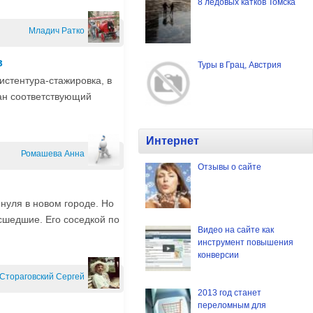
популярные выставки Томска.
8 ледовых катков Томска
Младич Ратко
в
Туры в Грац, Австрия
систентура-стажировка, в
ан соответствующий
Интернет
Ромашева Анна
Отзывы о сайте
 нуля в новом городе. Но
сшедшие. Его соседкой по
Видео на сайте как
инструмент повышения
конверсии
Стораговский Сергей
2013 год станет
переломным для