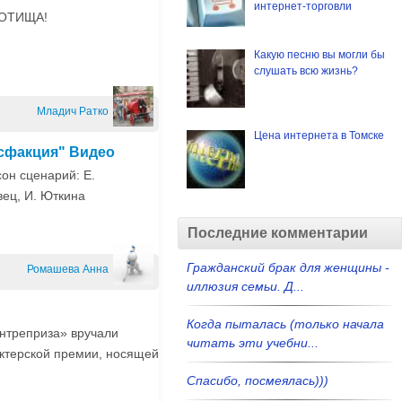
интернет-торговли
АСОТИЩА!
Какую песню вы могли бы
слушать всю жизнь?
Младич Ратко
Цена интернета в Томске
исфакция" Видео
он сценарий: Е.
вец, И. Юткина
Последние комментарии
Гражданский брак для женщины -
Ромашева Анна
иллюзия семьи. Д...
Когда пыталась (только начала
антреприза» вручали
читать эти учебни...
актерской премии, носящей
Спасибо, посмеялась)))