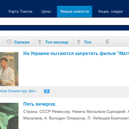
Карта Томска
Цены
Умные новости
Акции, скидки
Свежие
Топ месяца
Топ
На Украине пытаются запретить фильм "Мат
ильм
Лучшие худ. фил...
3
Пять вечеров.
Страна: CCCP Режиссер: Никита Михалков Сценарий: А
Михалков, А. Володин Оператор: П. Лебешев Компози