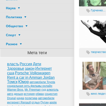
Наука
Гурченко...
Политика
Общество
Спорт
Разное
Мета теги
творчество.
власть
Россия
Дети
Здоровье
закон
Интернет
сша
Porsche Volkswagen
Rent a car in Amman Jordan
Томск
Юмор
автомобили Toyota
социальная сеть фильмы онлайн
Warner Bros.
Mr. Freeman
суд
алкоголь
кино
люди
авто
деньги
история
обман
социотип
Drupal
наука
политика
автомобили
интернет Renault
отдых
Путин
apple