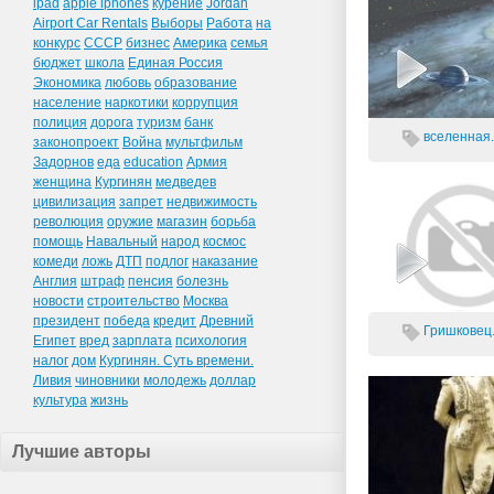
ipad
apple iphones
курение
Jordan
Airport Car Rentals
Выборы
Работа
на
конкурс
СССР
бизнес
Америка
семья
бюджет
школа
Единая Россия
Экономика
любовь
образование
население
наркотики
коррупция
полиция
дорога
туризм
банк
вселенная.
законопроект
Война
мультфильм
Задорнов
еда
education
Армия
женщина
Кургинян
медведев
цивилизация
запрет
недвижимость
революция
оружие
магазин
борьба
помощь
Навальный
народ
космос
комеди
ложь
ДТП
подлог
наказание
Англия
штраф
пенсия
болезнь
новости
строительство
Москва
президент
победа
кредит
Древний
Гришковец.
Египет
вред
зарплата
психология
налог
дом
Кургинян. Суть времени.
Ливия
чиновники
молодежь
доллар
культура
жизнь
Лучшие авторы