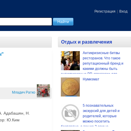
Регистрация
|
Вход
Отдых и развлечения
Антикризисные битвы
ч"
ресторанов. Что такое
репутационный бренд и
какими должны быть
антикризисные PR-стратегии для
ресторанов средней ценовой
Нумизмат
категории.
Младич Ратко
5 познавательных
экскурсий для детей и
. Адабашян, Н.
родителей, которые
тор: Ю.Ким
можно посетить
бесплатно, а так же 3 самые