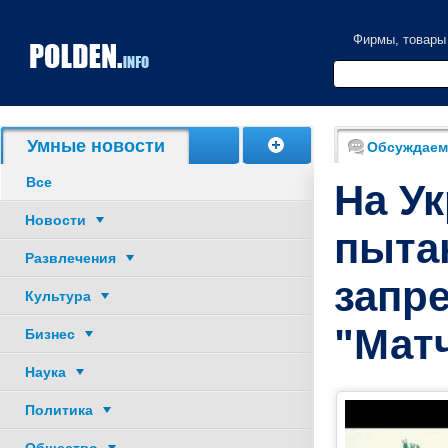
Фирмы, товары
Акции, скидки
Умные новости
Обсуждаем
Все
На У
Новости
пыта
Развлечения
запр
Культура
"Мат
Бизнес
Наука
Политика