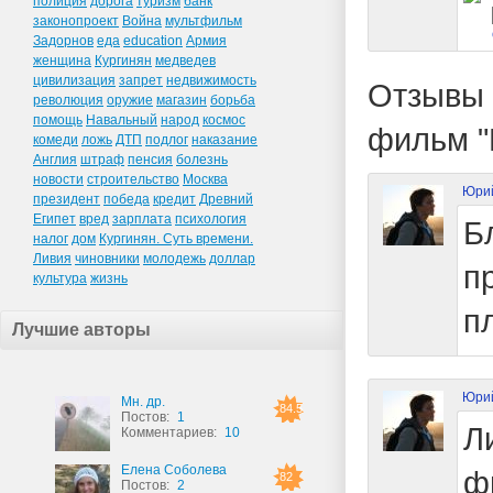
полиция
дорога
туризм
банк
законопроект
Война
мультфильм
Задорнов
еда
education
Армия
женщина
Кургинян
медведев
цивилизация
запрет
недвижимость
Отзывы 
революция
оружие
магазин
борьба
помощь
Навальный
народ
космос
фильм "
комеди
ложь
ДТП
подлог
наказание
Англия
штраф
пенсия
болезнь
новости
строительство
Москва
Юрий
президент
победа
кредит
Древний
Египет
вред
зарплата
психология
Б
налог
дом
Кургинян. Суть времени.
Ливия
чиновники
молодежь
доллар
п
культура
жизнь
п
Лучшие авторы
Юрий
Мн. др.
84.5
Постов:
1
Л
Комментариев:
10
Елена Соболева
ф
82
Постов:
2