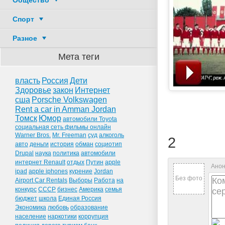
Общество
Спорт
Разное
Мета теги
власть
Россия
Дети
Здоровье
закон
Интернет
сша
Porsche Volkswagen
Rent a car in Amman Jordan
Томск
Юмор
автомобили Toyota
социальная сеть фильмы онлайн
Warner Bros.
Mr. Freeman
суд
алкоголь
2
авто
деньги
история
обман
социотип
Drupal
наука
политика
автомобили
интернет Renault
отдых
Путин
apple
Анон
ipad
apple iphones
курение
Jordan
Без фото
Airport Car Rentals
Выборы
Работа
на
конкурс
СССР
бизнес
Америка
семья
бюджет
школа
Единая Россия
Экономика
любовь
образование
население
наркотики
коррупция