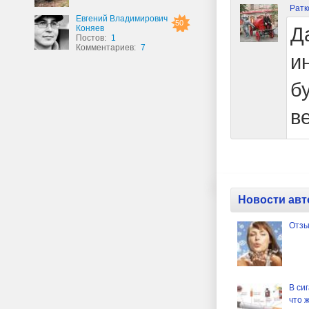
Ратк
Евгений Владимирович
50
Д
Коняев
Постов:
1
Комментариев:
7
и
б
в
Новости авт
Отзы
В си
что 