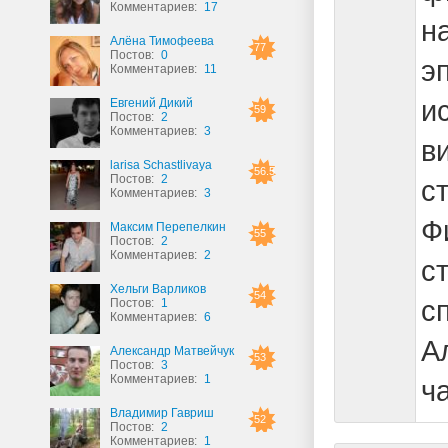
Комментариев:
17
н
Алёна Тимофеева
77
Постов:
0
э
Комментариев:
11
и
Евгений Дикий
59
Постов:
2
Комментариев:
3
в
larisa Schastlivaya
56.5
Постов:
2
с
Комментариев:
3
Ф
Максим Перепелкин
55
Постов:
2
Комментариев:
2
с
Хельги Варликов
54
с
Постов:
1
Комментариев:
6
А
Александр Матвейчук
53
Постов:
3
Комментариев:
1
ч
Владимир Гавриш
52
Постов:
2
Комментариев:
1