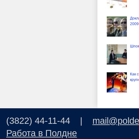
Докл
2009
Шпом
Как 
круп
(3822) 44-11-44 |
mail@polde
Работа в Полдне