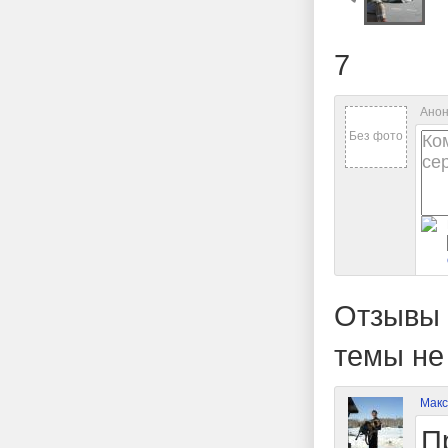
7
Анон
Без фото
Отзывы 
темы не
Макс
П