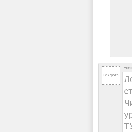
Анон
Без фото
Л
с
Ч
у
Т