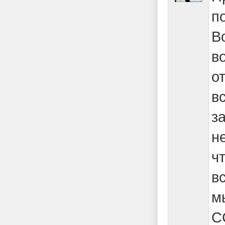
п
В
в
о
в
з
н
ч
в
м
С