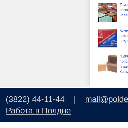
Томс
осво
неза
Комм
подн
недо
"Еди
прис
гума
Крым
(3822) 44-11-44 |
mail@polde
Работа в Полдне