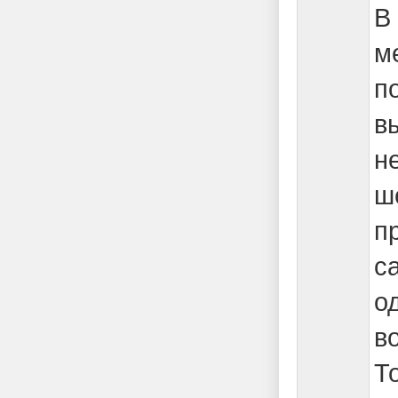
В
м
п
в
н
ш
п
с
о
в
Т