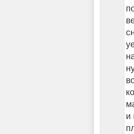
п
в
с
у
н
н
в
к
м
и
п