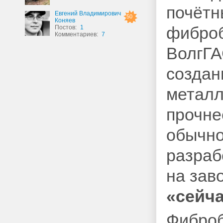
почётн
Евгений Владимирович
50
Коняев
фиброб
Постов:
1
Комментариев:
7
ВолгГА
создан
металл
прочне
обычно
разраб
на зав
«сейча
Фиброб