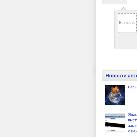
Без фото
Новости авт
Весь
Янде
выст
зако
о це