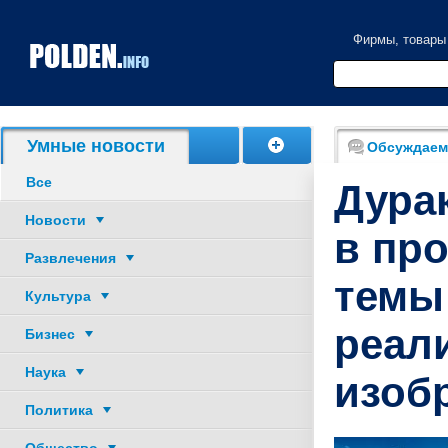
Фирмы, товары
Акции, скидки
Умные новости
Обсуждаем
Все
Дурак
Новости
в пр
Развлечения
темы
Культура
реал
Бизнес
Наука
изоб
Политика