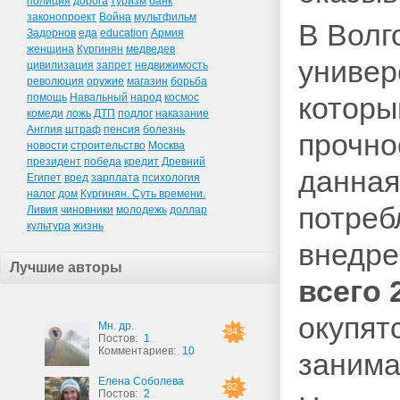
полиция
дорога
туризм
банк
законопроект
Война
мультфильм
В Волг
Задорнов
еда
education
Армия
женщина
Кургинян
медведев
универ
цивилизация
запрет
недвижимость
революция
оружие
магазин
борьба
помощь
Навальный
народ
космос
которы
комеди
ложь
ДТП
подлог
наказание
Англия
штраф
пенсия
болезнь
прочно
новости
строительство
Москва
президент
победа
кредит
Древний
данная
Египет
вред
зарплата
психология
налог
дом
Кургинян. Суть времени.
потре
Ливия
чиновники
молодежь
доллар
культура
жизнь
внедре
Лучшие авторы
всего 
окупят
Мн. др.
84.5
Постов:
1
Комментариев:
10
занима
Елена Соболева
82
Постов:
2