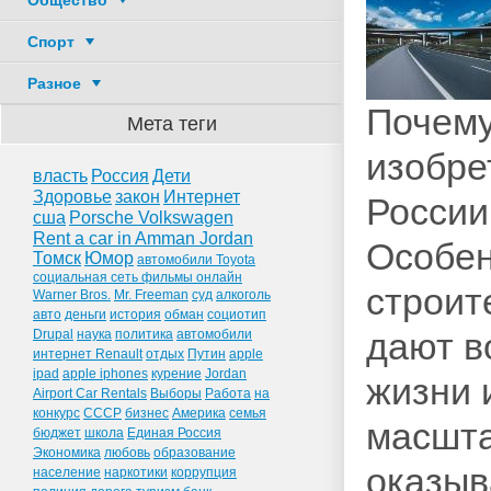
Общество
Спорт
Разное
Почему
Мета теги
изобре
власть
Россия
Дети
Здоровье
закон
Интернет
России
сша
Porsche Volkswagen
Rent a car in Amman Jordan
Особен
Томск
Юмор
автомобили Toyota
социальная сеть фильмы онлайн
строит
Warner Bros.
Mr. Freeman
суд
алкоголь
авто
деньги
история
обман
социотип
дают в
Drupal
наука
политика
автомобили
интернет Renault
отдых
Путин
apple
ipad
apple iphones
курение
Jordan
жизни 
Airport Car Rentals
Выборы
Работа
на
конкурс
СССР
бизнес
Америка
семья
масшта
бюджет
школа
Единая Россия
Экономика
любовь
образование
оказыв
население
наркотики
коррупция