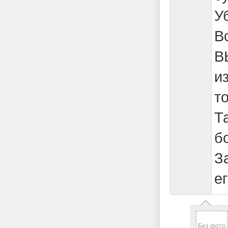
У
В
В
и
т
Т
б
З
е
Без фото