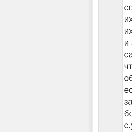
с
и
и
и
с
ч
о
е
з
б
с