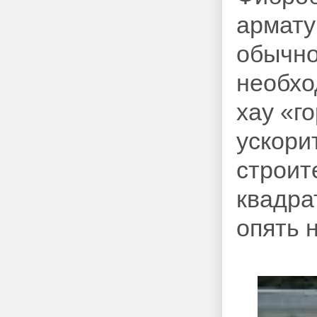
армату
обычно
необхо
хау «г
ускори
строит
квадра
опять 