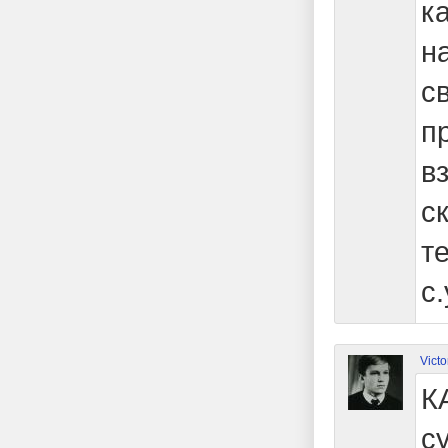
к
н
с
п
в
с
т
с
Victo
К
с