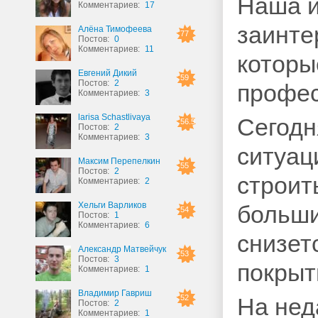
Наша и
Комментариев:
17
заинте
Алёна Тимофеева
77
Постов:
0
Комментариев:
11
которы
Евгений Дикий
59
Постов:
2
профес
Комментариев:
3
larisa Schastlivaya
Сегодн
56.5
Постов:
2
Комментариев:
3
ситуац
Максим Перепелкин
55
Постов:
2
строит
Комментариев:
2
Хельги Варликов
больши
54
Постов:
1
Комментариев:
6
снизет
Александр Матвейчук
53
Постов:
3
покрыт
Комментариев:
1
Владимир Гавриш
52
На нед
Постов:
2
Комментариев:
1