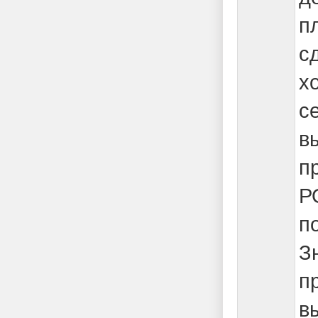
п
с
х
с
в
п
Р
п
З
п
в