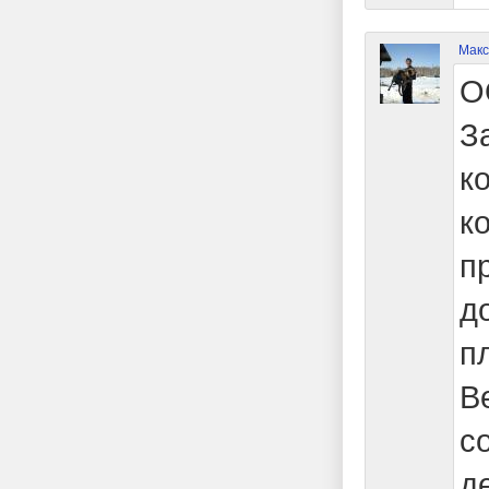
Макс
О
З
к
к
п
д
п
В
с
д