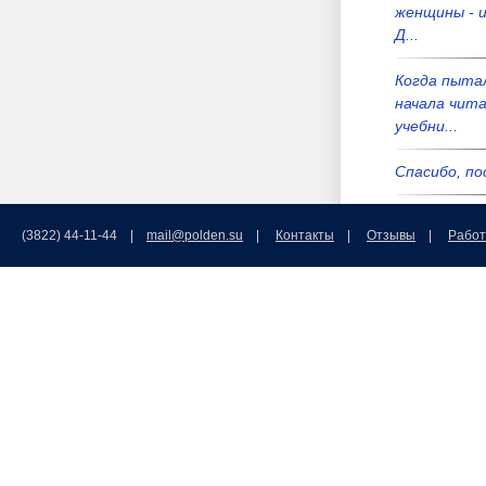
женщины - и
Д...
Когда пыта
начала чит
учебни...
Спасибо, по
Узнал себя))
(3822) 44-11-44 |
mail@polden.su
|
Контакты
|
Отзывы
|
Работ
Вы счетчик 
себя повесьт
Вы лучше б
мафиозных 
Мал...
Вы лучше б
мафиозных 
Мал...