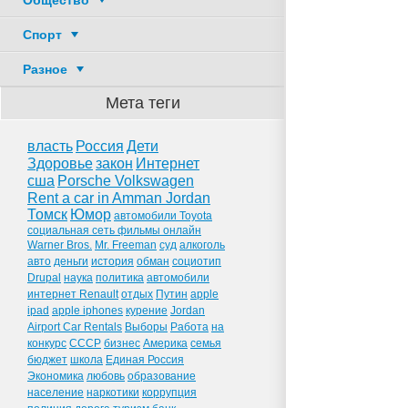
Общество
Спорт
Разное
Мета теги
власть
Россия
Дети
Здоровье
закон
Интернет
сша
Porsche Volkswagen
Rent a car in Amman Jordan
Томск
Юмор
автомобили Toyota
социальная сеть фильмы онлайн
Warner Bros.
Mr. Freeman
суд
алкоголь
авто
деньги
история
обман
социотип
Drupal
наука
политика
автомобили
интернет Renault
отдых
Путин
apple
ipad
apple iphones
курение
Jordan
Airport Car Rentals
Выборы
Работа
на
конкурс
СССР
бизнес
Америка
семья
бюджет
школа
Единая Россия
Экономика
любовь
образование
население
наркотики
коррупция