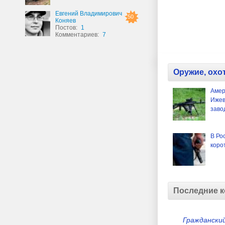
Евгений Владимирович
50
Коняев
Постов:
1
Комментариев:
7
Оружие, охо
Амер
Ижев
заво
В Ро
коро
Последние 
Гражданский