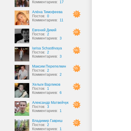
Комментариев:
17
Алёна Тимофеева
77
Постов:
0
Комментариев:
11
Евгений Дикий
59
Постов:
2
Комментариев:
3
larisa Schastlivaya
56.5
Постов:
2
Комментариев:
3
Максим Перепелкин
55
Постов:
2
Комментариев:
2
Хельги Варликов
54
Постов:
1
Комментариев:
6
Александр Матвейчук
53
Постов:
3
Комментариев:
1
Владимир Гавриш
52
Постов:
2
Комментариев:
1