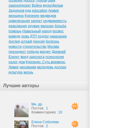
полиция
дорога
туризм
банк
законопроект
Война
мультфильм
Задорнов
еда
education
Армия
женщина
Кургинян
медведев
цивилизация
запрет
недвижимость
революция
оружие
магазин
борьба
помощь
Навальный
народ
космос
комеди
ложь
ДТП
подлог
наказание
Англия
штраф
пенсия
болезнь
новости
строительство
Москва
президент
победа
кредит
Древний
Египет
вред
зарплата
психология
налог
дом
Кургинян. Суть времени.
Ливия
чиновники
молодежь
доллар
культура
жизнь
Лучшие авторы
Мн. др.
84.5
Постов:
1
Комментариев:
10
Елена Соболева
82
Постов:
2