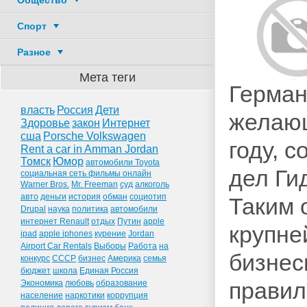
Общество
Спорт
Разное
Мета теги
Герман
власть
Россия
Дети
желающ
Здоровье
закон
Интернет
сша
Porsche Volkswagen
году, 
Rent a car in Amman Jordan
Томск
Юмор
автомобили Toyota
дел Ги
социальная сеть фильмы онлайн
Warner Bros.
Mr. Freeman
суд
алкоголь
авто
деньги
история
обман
социотип
Таким 
Drupal
наука
политика
автомобили
интернет Renault
отдых
Путин
apple
крупне
ipad
apple iphones
курение
Jordan
Airport Car Rentals
Выборы
Работа
на
бизнес
конкурс
СССР
бизнес
Америка
семья
бюджет
школа
Единая Россия
правил
Экономика
любовь
образование
население
наркотики
коррупция