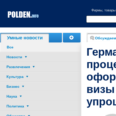
Фирмы, товары
Акции, скидки
Умные новости
Обсуждаем
Все
Герм
Новости
проц
Развлечения
офор
Культура
визы
Бизнес
Наука
упро
Политика