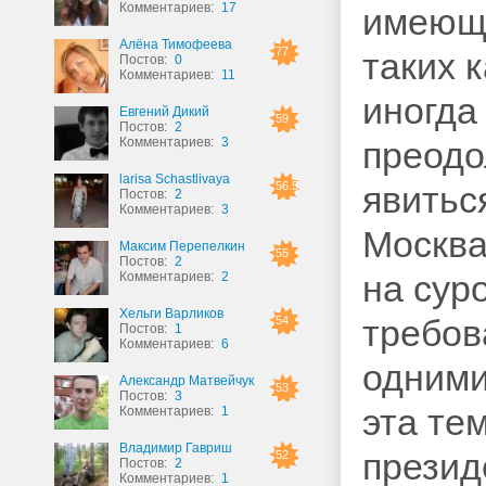
Комментариев:
17
имеющи
Алёна Тимофеева
77
таких 
Постов:
0
Комментариев:
11
иногда
Евгений Дикий
59
Постов:
2
Комментариев:
3
преодо
larisa Schastlivaya
56.5
явитьс
Постов:
2
Комментариев:
3
Москва
Максим Перепелкин
55
Постов:
2
на сур
Комментариев:
2
Хельги Варликов
требов
54
Постов:
1
Комментариев:
6
одними
Александр Матвейчук
53
Постов:
3
эта те
Комментариев:
1
Владимир Гавриш
презид
52
Постов:
2
Комментариев:
1