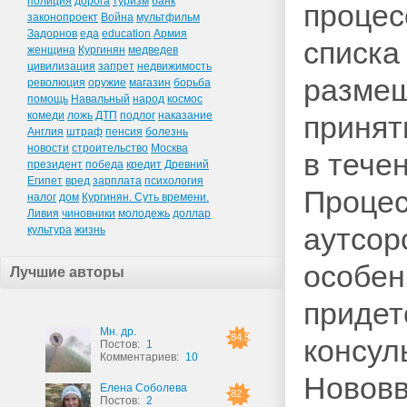
полиция
дорога
туризм
банк
процес
законопроект
Война
мультфильм
Задорнов
еда
education
Армия
списка
женщина
Кургинян
медведев
цивилизация
запрет
недвижимость
размещ
революция
оружие
магазин
борьба
помощь
Навальный
народ
космос
комеди
ложь
ДТП
подлог
наказание
принят
Англия
штраф
пенсия
болезнь
новости
строительство
Москва
в тече
президент
победа
кредит
Древний
Египет
вред
зарплата
психология
Процес
налог
дом
Кургинян. Суть времени.
Ливия
чиновники
молодежь
доллар
аутсор
культура
жизнь
особен
Лучшие авторы
придет
Мн. др.
84.5
консул
Постов:
1
Комментариев:
10
Нововв
Елена Соболева
82
Постов:
2