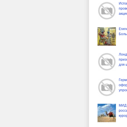
Испа
пров
акци
Егип
Боль
Лонд
приз
для 
Герм
офор
упр
МИД 
росс
куро