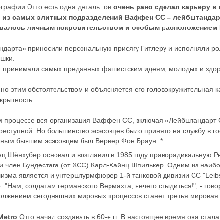
графии Отто есть одна деталь: он
очень рано сделал карьеру в 
 из самых элитных подразделений Ваффен СС – лейбштандар
овалось личным покровительством и особым расположением 
дарта» приносили персональную присягу Гитлеру и исполняли ро
ушки.
а принимали самых преданных фашистским идеям, молодых и здо
но этим обстоятельством и объясняется его головокружительная к
крытность.
 процессе вся организация Ваффен СС, включая «Лейбштандарт 
реступной. Но большинство эсэсовцев было принято на службу в г
чным бывшим эсэсовцем был Вернер Фон Браун. *
ц Шёнхубер основал и возглавил в 1985 году праворадикальную Р
 и член Бундестага (от ХСС) Карл-Хайнц Шпилькер. Одним из наиб
зма является и унтерштурмфюрер 1-й танковой дивизии СС "Leibsta
 "Нам, солдатам германского Вермахта, нечего стыдиться!", - говор
олжением сегодняшних мировых процессов станет третья мировая
Metro
Отто начал создавать в 60-е гг. В настоящее время она стал