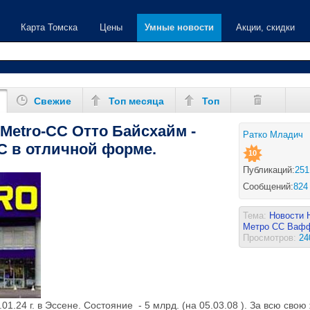
Карта Томска
Цены
Умные новости
Акции, скидки
Свежие
Топ месяца
Топ
Мetro-CC Отто Байсхайм -
Ратко Младич
С в отличной форме.
10
Публикаций:
251
Сообщений:
824
Тема:
Новости 
Метро СС
Вафф
Просмотров:
24
01.24 г. в Эссене. Cостояние - 5 млрд. (на 05.03.08 ). За всю свою