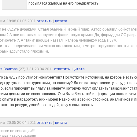
посыпятся жалобы на его предвзятость.
им 19:08 01.06.2011
ответить
|
цитата
 не будьте дураками. Стаья обычный черный пиар. Автор объявил бойкот Мер
ям ? А они поставляли оружие в фашистскую армию. Да, форму для СС разра
отируете ?. А "Тайм" вообще назвал Гитлера человеком года в 37м.
ит вышеперечисленным можно пользоваться, а метро, торгующее кстати в о
рами вдруг стало плохим ))).
я Волкова
(27)
7:31 23.04.2011
ответить
|
цитата
то за чушь про утку от конкурентов? Посмотрите источники, на которые есть с
да.ру куплена конкурентами, по-вашему? Да ее за такую клевету засудят по с
о, если присудят выплату за клевету, которую могут оплатить "заказчики" ста
кими деньгами не восстановишь. Они бы и без такой информации нашли, чем 
о опыта и наработок у них - море! Равно как и своих историков, аналитиков и
тают на ресурс, умнейших людей, хочу я вам сказать.
им 20:05 20.04.2011
ответить
|
цитата
вовсе не сенсация!!!
о уже давно знала!!!!!