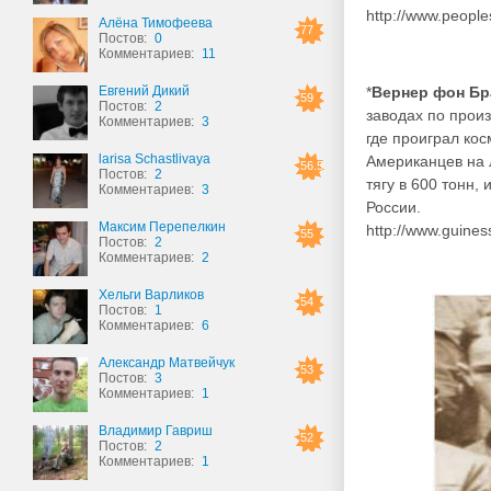
http://www.people
Алёна Тимофеева
77
Постов:
0
Комментариев:
11
Евгений Дикий
*
Вернер фон Бр
59
Постов:
2
заводах по прои
Комментариев:
3
где проиграл кос
larisa Schastlivaya
Американцев на л
56.5
Постов:
2
тягу в 600 тонн,
Комментариев:
3
России.
Максим Перепелкин
http://www.guines
55
Постов:
2
Комментариев:
2
Хельги Варликов
54
Постов:
1
Комментариев:
6
Александр Матвейчук
53
Постов:
3
Комментариев:
1
Владимир Гавриш
52
Постов:
2
Комментариев:
1