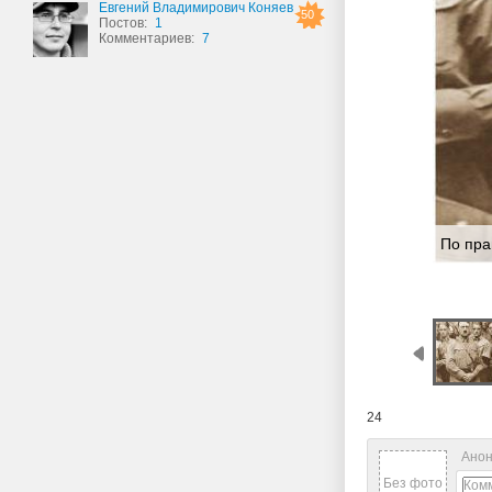
Евгений Владимирович Коняев
50
Постов:
1
Комментариев:
7
По пра
24
Анон
Без фото