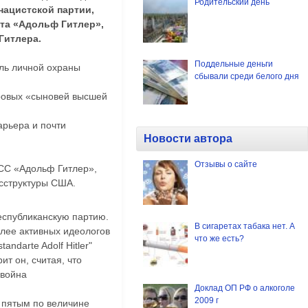
Родительский день
нацистской партии,
та «Адольф Гитлер»,
Гитлера.
Поддельные деньги
ль личной охраны
сбывали среди белого дня
ровых «сыновей высшей
арьера и почти
Новости автора
Отзывы о сайте
СС «Адольф Гитлер»,
осструктуры США.
еспубликанскую партию.
В сигаретах табака нет. А
олее активных идеологов
что же есть?
ndarte Adolf Hitler"
ит он, считая, что
 война
Доклад ОП РФ о алкоголе
2009 г
а пятым по величине