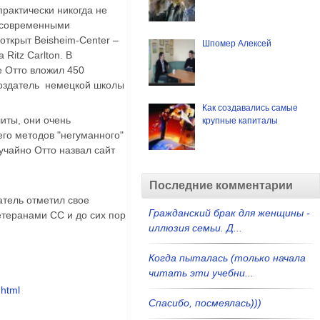
рактически никогда не
с современными
открыт Beisheim-Center –
Шпомер Алексей
Ritz Carlton. В
е Отто вложил 450
 создатель немецкой школы
Как создавались самые
иты, они очень
крупные капиталы
его методов "негуманного"
лучайно Отто назвал сайт
Последние комментарии
ватель отметил свое
Гражданский брак для женщины -
етеранами СС и до сих пор
иллюзия семьи. Д...
Когда пыталась (только начала
читать эти учебни...
.html
Спасибо, посмеялась)))