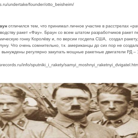
s.ru/undertake/founder/otto_beisheim/
аун
отличился тем, что принимал личное участие в расстрелах «ра
зводству ракет «Фау». Браун со всем штатом разработчиков ракет 
мическую гонку Королёву и, по версии госдепа США, создал ракет
уну. Что очень сомнительно, т.к. американцы до сих пор не созда
 и вынуждены регулярно закупать мощные ракетные двигатели РД – 1
srecords.ru/info/sputniki_i_rakety/samyi_moshnyi_raketnyi_dvigatel.ht