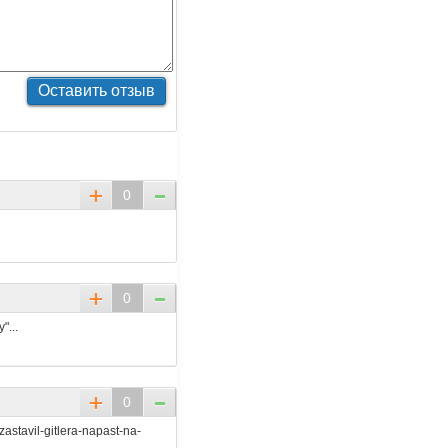
0
0
...
0
astavil-gitlera-napast-na-