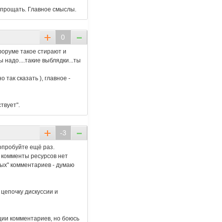
 прощать. Главное смыслы.
0
форуме такое стирают и
ы надо....такие выблядки...ты
 так сказать ), главное -
твует".
-3
опробуйте ещё раз.
 комменты ресурсов нет
лых" комментариев - думаю
цепочку дискуссии и
ции комментариев, но боюсь