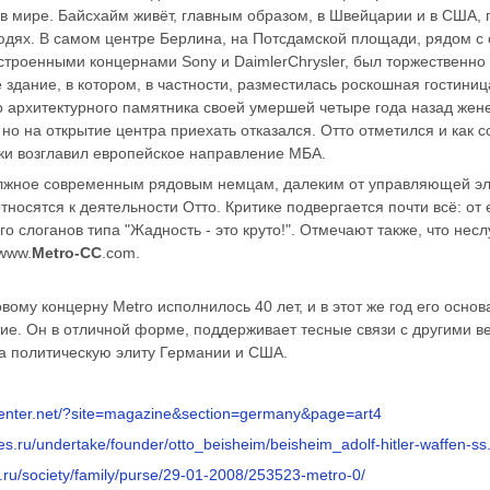
в мире. Байсхайм живёт, главным образом, в Швейцарии и в США, п
юдях. В самом центре Берлина, на Потсдамской площади, рядом 
строенными концернами Sony и DaimlerChrysler, был торжественно 
здание, в котором, в частности, разместилась роскошная гостиница 
о архитектурного памятника своей умершей четыре года назад жен
 но на открытие центра приехать отказался. Отто отметился и как
ки возглавил европейское направление МБА.
лжное современным рядовым немцам, далеким от управляющей эл
тносятся к деятельности Отто. Критике подвергается почти всё: от 
го слоганов типа "Жадность - это круто!". Отмечают также, что нес
www.
Metro-CC
.com.
овому концерну Metro исполнилось 40 лет, и в этот же год его осно
ие. Он в отличной форме, поддерживает тесные связи с другими в
на политическую элиту Германии и США.
-center.net/?site=magazine&section=germany&page=art4
les.ru/undertake/founder/otto_beisheim/beisheim_adolf-hitler-waffen-ss
.ru/society/family/purse/29-01-2008/253523-metro-0/