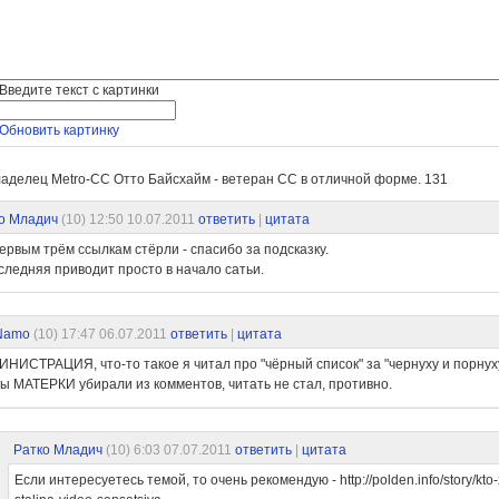
Введите текст с картинки
Обновить картинку
аделец Мetro-CC Отто Байсхайм - ветеран СС в отличной форме.
131
о Младич
(10)
12:50 10.07.2011
ответить
|
цитата
ервым трём ссылкам стёрли - спасибо за подсказку.
следняя приводит просто в начало сатьи.
Namo
(10)
17:47 06.07.2011
ответить
|
цитата
НИСТРАЦИЯ, что-то такое я читал про "чёрный список" за "чернуху и порнуху"
ы МАТЕРКИ убирали из комментов, читать не стал, противно.
Ратко Младич
(10)
6:03 07.07.2011
ответить
|
цитата
Если интересуетесь темой, то очень рекомендую - http://polden.info/story/kto-z