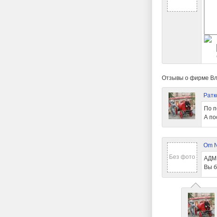
Отзывы о фирме Вл
Ратк
По п
А по
Om 
Без фото
АДМИ
Вы б