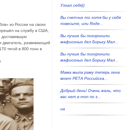
Узнал себя))
Вы счетчик то хотя бы у себя
повесьте, или Янде...
бов» из России на своих
перешёл на службу в США,
Вы лучше бы похоронили
у, доставившую
мафиозных дел Борьку Мал...
ли двигатель, развивающий
70 тягой в 800 тонн в
Вы лучше бы похоронили
мафиозных дел Борьку Мал...
m
Мама мыла раму теперь окна
моет РЕТА Российска...
Добрый день! Очень жаль, что
вас нет в топ по з...
иа