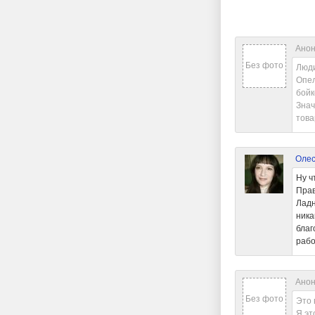
Анон
Без фото
Люди
Опел
бойк
Знач
това
Олес
Ну ч
Прав
Ладн
ника
благ
рабо
Анон
Без фото
Это 
Я эт