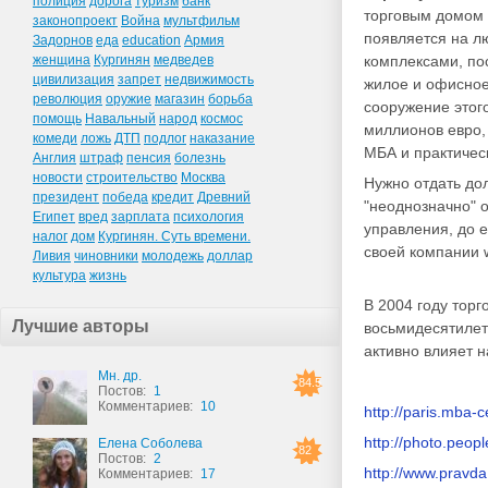
полиция
дорога
туризм
банк
торговым домом 
законопроект
Война
мультфильм
появляется на л
Задорнов
еда
education
Армия
женщина
Кургинян
медведев
комплексами, по
цивилизация
запрет
недвижимость
жилое и офисное 
революция
оружие
магазин
борьба
сооружение этог
помощь
Навальный
народ
космос
миллионов евро,
комеди
ложь
ДТП
подлог
наказание
МБА и практичес
Англия
штраф
пенсия
болезнь
новости
строительство
Москва
Нужно отдать до
президент
победа
кредит
Древний
"неоднозначно" о
Египет
вред
зарплата
психология
управления, до е
налог
дом
Кургинян. Суть времени.
своей компании 
Ливия
чиновники
молодежь
доллар
культура
жизнь
В 2004 году торг
Лучшие авторы
восьмидесятилет
активно влияет 
Мн. др.
84.5
Постов:
1
Комментариев:
10
http://paris.mba
http://photo.peop
Елена Соболева
82
Постов:
2
http://www.pravda
Комментариев:
17