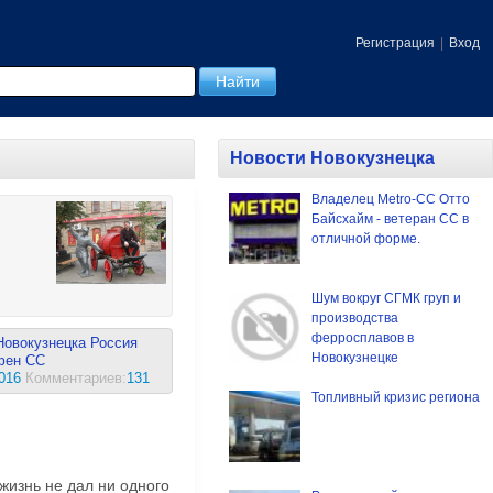
Регистрация
|
Вход
Новости Новокузнецка
Владелец Мetro-CC Отто
Байсхайм - ветеран СС в
отличной форме.
Шум вокруг СГМК груп и
производства
ферросплавов в
Новокузнецка
Россия
Новокузнецке
ен СС
016
Комментариев:
131
Топливный кризис региона
 жизнь не дал ни одного