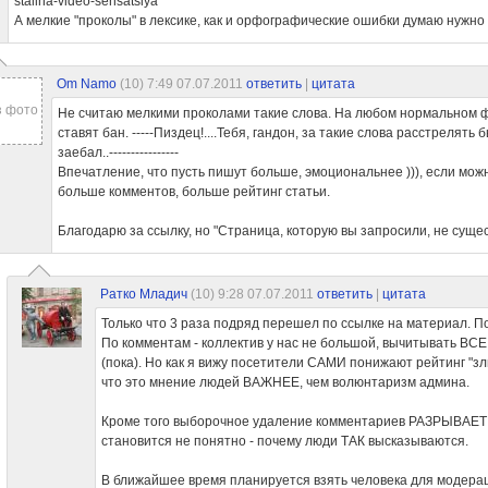
stalina-video-sensatsiya
А мелкие "проколы" в лексике, как и орфографические ошибки думаю нужно
Om Namo
(10)
7:49 07.07.2011
ответить
|
цитата
з фото
Не считаю мелкими проколами такие слова. На любом нормальном 
ставят бан. -----Пиздец!....Тебя, гандон, за такие слова расстрелять б
заебал..----------------
Впечатление, что пусть пишут больше, эмоциональнее ))), если можно
больше комментов, больше рейтинг статьи.
Благодарю за ссылку, но "Страница, которую вы запросили, не сущес
Ратко Младич
(10)
9:28 07.07.2011
ответить
|
цитата
Только что 3 раза подряд перешел по ссылке на материал. П
По комментам - коллектив у нас не большой, вычитывать ВСЕ
(пока). Но как я вижу посетители САМИ понижают рейтинг "з
что это мнение людей ВАЖНЕЕ, чем волюнтаризм админа.
Кроме того выборочное удаление комментариев РАЗРЫВАЕТ 
становится не понятно - почему люди ТАК высказываются.
В ближайшее время планируется взять человека для модера