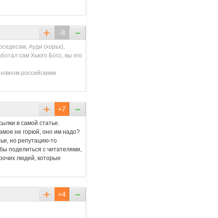
-8
седесам, Ауди (хорьх),
ботал сам Хьюго Босс, вы его
сновном российскими
+7
сылки в самой статье.
амое не горюй, оно им надо?
тьи, но репутацию-то
бы поделиться с читателями,
 прочих людей, которые
+4