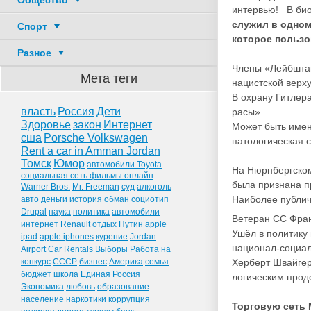
Общество
интервью! В био
служил в одном
Спорт
которое польз
Разное
Члены «Лейбштан
Мета теги
нацистской верх
В охрану Гитлер
власть
Россия
Дети
расы».
Здоровье
закон
Интернет
Может быть имен
сша
Porsche Volkswagen
патологическая с
Rent a car in Amman Jordan
Томск
Юмор
автомобили Toyota
На Нюрнбергском
социальная сеть фильмы онлайн
была признана п
Warner Bros.
Mr. Freeman
суд
алкоголь
Наиболее публи
авто
деньги
история
обман
социотип
Drupal
наука
политика
автомобили
Ветеран СС Фран
интернет Renault
отдых
Путин
apple
Ушёл в политику
ipad
apple iphones
курение
Jordan
национал-социали
Airport Car Rentals
Выборы
Работа
на
конкурс
СССР
бизнес
Америка
семья
Херберт Швайгер.
бюджет
школа
Единая Россия
логическим прод
Экономика
любовь
образование
население
наркотики
коррупция
Торговую сеть 