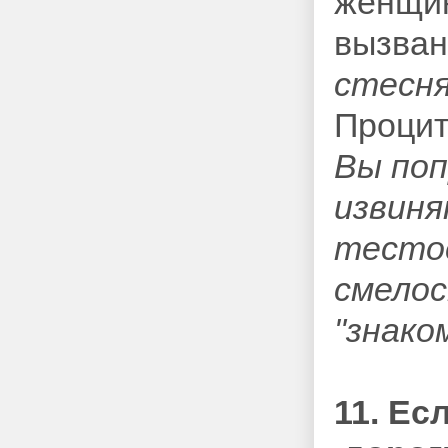
женщин
вызван
стесня
Процит
Вы поп
извиня
тесто
смелос
"знаком
11. Ес