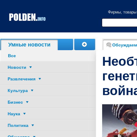
Фирмы, товары
Акции, скидки
Умные новости
Обсуждаем
Все
Необ
Новости
генет
Развлечения
война
Культура
Бизнес
Наука
Политика