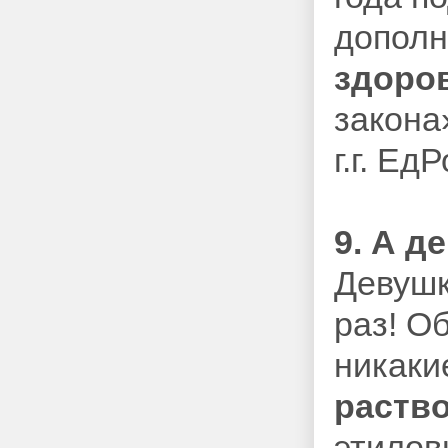
дополн
здоро
закона
г.г. Ед
9. А д
Девушк
раз! О
никаки
раств
этилов