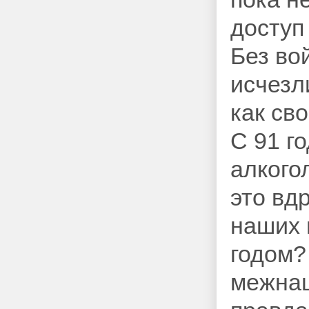
доступ
Без во
исчезл
как св
С 91 г
алкого
это вд
наших 
годом?
межнац