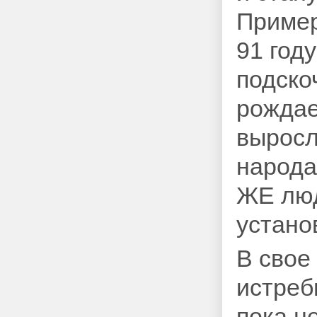
Пример
91 году
подско
рождае
выросл
народа
ЖЕ люд
устано
В свое
истреб
пока 