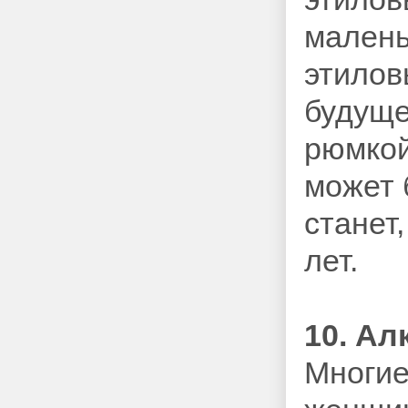
малень
этилов
будуще
рюмкой
может 
станет
лет.
10. А
Многие