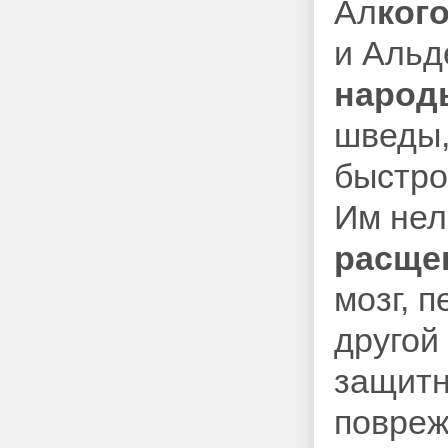
Ал
ког
и Альд
народ
шведы,
быстро
Им нел
расще
мозг, п
другой
защитн
повреж