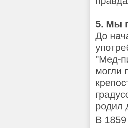
правда
5. Мы 
До нач
употре
"Мед-п
могли 
крепос
градусо
родил 
В 1859