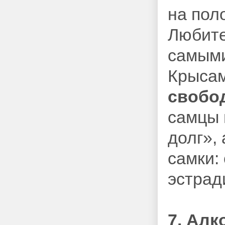
на пол
Любите
самыми
Крысам
свобо
самцы 
долг»,
самки:
эстрад
7. Алк