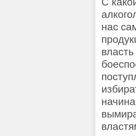
С како
алкого
нас са
продук
власть
боеспо
поступ
избира
начина
вымира
властя