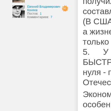
получи
Евгений Владимирович
состав
50
Коняев
Постов:
1
Комментариев:
7
(В США
а жизн
только
5. У н
БЫСТРО
нуля -
Отечес
Эконом
особен