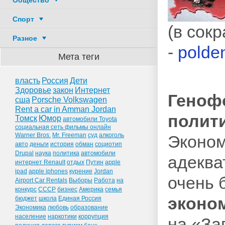
Общество
Спорт
(в сок
Разное
-
polde
Мета теги
власть
Россия
Дети
Здоровье
закон
Интернет
Геноф
сша
Porsche Volkswagen
Rent a car in Amman Jordan
полит
Томск
Юмор
автомобили Toyota
социальная сеть фильмы онлайн
Warner Bros.
Mr. Freeman
суд
алкоголь
Эконом
авто
деньги
история
обман
социотип
Drupal
наука
политика
автомобили
адеква
интернет Renault
отдых
Путин
apple
ipad
apple iphones
курение
Jordan
очень 
Airport Car Rentals
Выборы
Работа
на
конкурс
СССР
бизнес
Америка
семья
эконо
бюджет
школа
Единая Россия
Экономика
любовь
образование
население
наркотики
коррупция
на «За