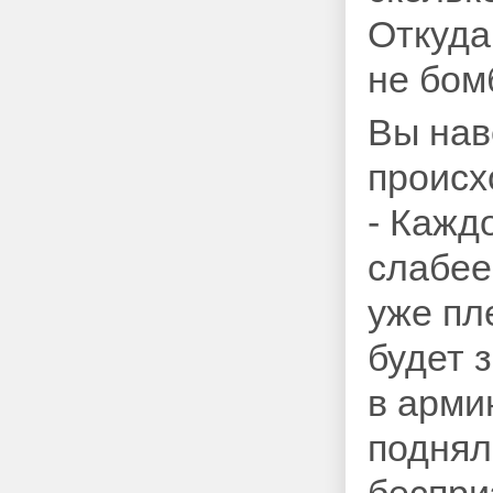
Откуда
не бом
Вы нав
происх
- Кажд
слабее
уже пл
будет 
в арми
поднял