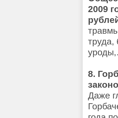
2009 г
рублей
травмы
труда,
уроды,
8. Гор
закон
Даже г
Горбач
года п