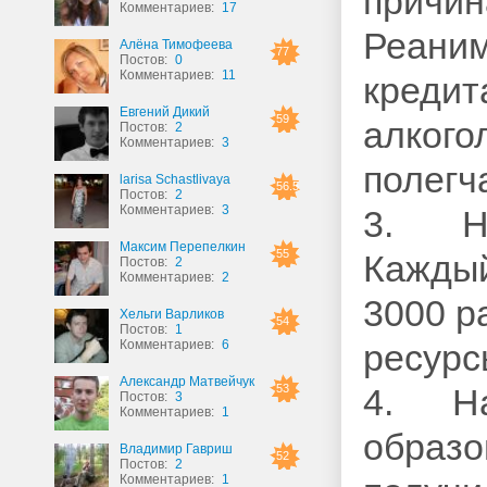
причин
Комментариев:
17
Реаним
Алёна Тимофеева
77
Постов:
0
Комментариев:
11
кредит
Евгений Дикий
59
алкого
Постов:
2
Комментариев:
3
полегч
larisa Schastlivaya
56.5
Постов:
2
Комментариев:
3
3. На
Максим Перепелкин
55
Каждый
Постов:
2
Комментариев:
2
3000 р
Хельги Варликов
54
Постов:
1
Комментариев:
6
ресурс
Александр Матвейчук
53
4. На
Постов:
3
Комментариев:
1
образо
Владимир Гавриш
52
Постов:
2
Комментариев:
1