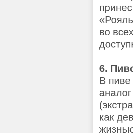
принес
«Рояль
во все
доступ
6. Пив
В пиве
аналог
(экстра
как де
жизнью