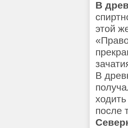
В дре
спиртн
этой ж
«Право
прекра
зачати
В древ
получа
ходить 
после 
Север