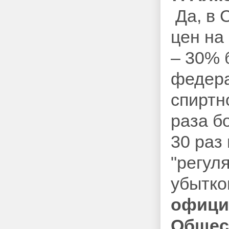
Да, в 
цен на
– 30% 
федера
спиртн
раза б
30 раз
"регул
убытко
офици
Общес