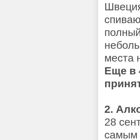
Швеция
спиваю
полный
неболь
места 
Еще в
принят
2. Алк
28 сен
самым 