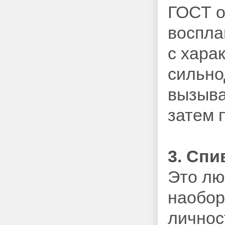
ГОСТ о
воспла
с хара
сильно
вызыва
затем 
3. Спи
Это лю
наобор
личнос