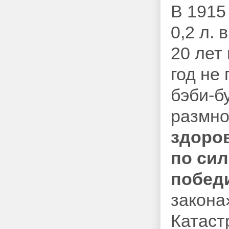
В 1915
0,2 л. в
20 лет 
год не
бэби-б
размно
здоро
по сил
побед
закона»
Катаст