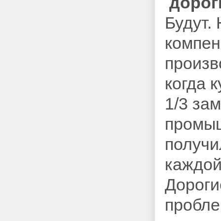
дороги
Будут.
компен
произв
когда 
1/3 за
промыш
получи
каждой
Дорог
пробле