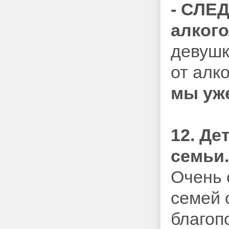
- СЛЕ
алкого
девушк
от алк
мы уж
12. Де
семьи.
Очень 
семей 
благоп