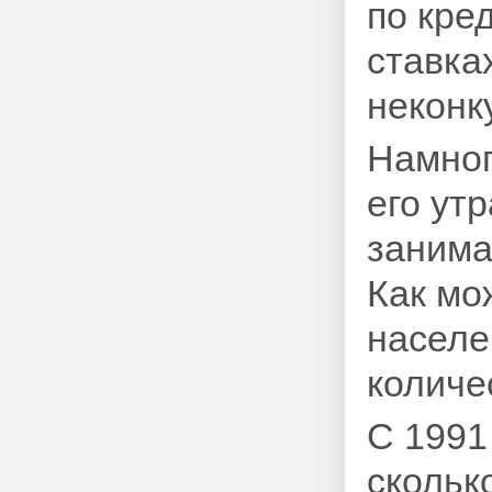
по кре
ставка
неконк
Намног
его ут
занима
Как мо
населе
количе
С 1991
скольк