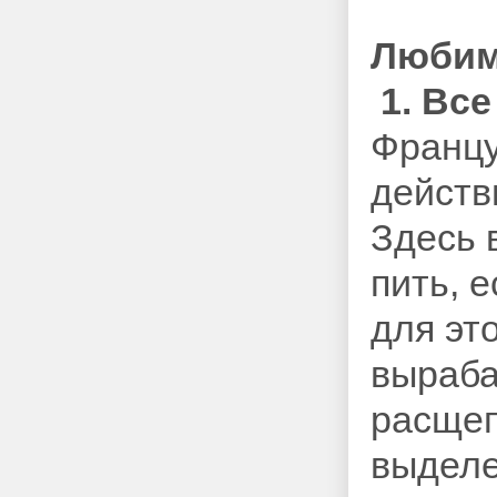
Любим
1. Все
Францу
действ
Здесь 
пить, е
для эт
выраба
расщеп
выделе