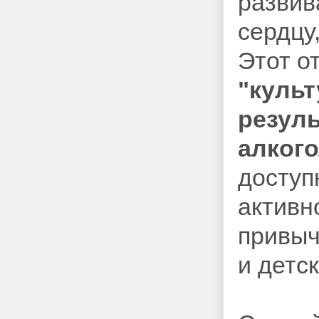
развив
сердцу
Этот о
"культ
резуль
алкого
доступ
активн
привыч
и детс