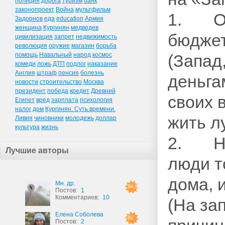
полиция
дорога
туризм
банк
законопроект
Война
мультфильм
1. Отс
Задорнов
еда
education
Армия
женщина
Кургинян
медведев
бюдже
цивилизация
запрет
недвижимость
революция
оружие
магазин
борьба
помощь
Навальный
народ
космос
(Запад
комеди
ложь
ДТП
подлог
наказание
Англия
штраф
пенсия
болезнь
деньга
новости
строительство
Москва
президент
победа
кредит
Древний
своих 
Египет
вред
зарплата
психология
налог
дом
Кургинян. Суть времени.
жить л
Ливия
чиновники
молодежь
доллар
культура
жизнь
2. Нал
Лучшие авторы
люди т
дома, и
Мн. др.
84.5
Постов:
1
Комментариев:
10
(На за
Елена Соболева
82
Постов:
2