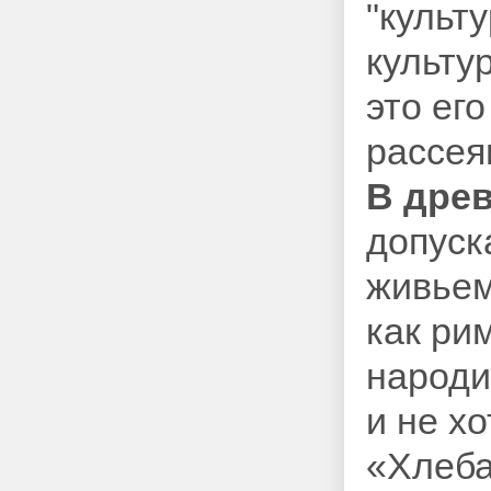
"культ
культу
это ег
рассея
В дре
допуск
живьем
как ри
народи
и не х
«Хлеба