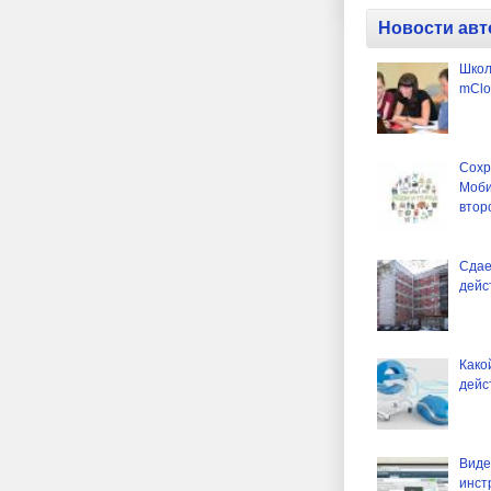
Новости авт
Школ
mClo
Сохр
Моби
втор
Сдае
дейс
Како
дейс
Виде
инст