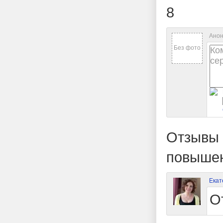
8
Анон
Без фото
Отзывы 
повыше
Екат
О