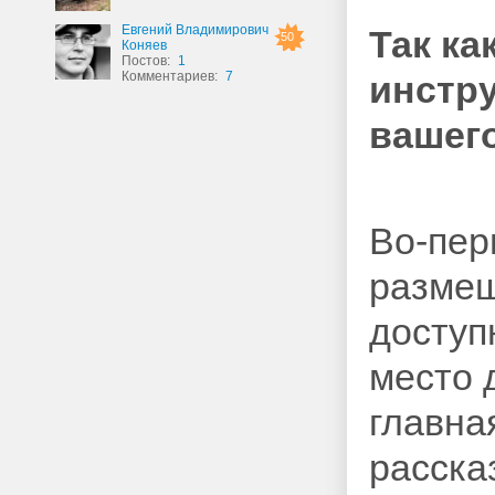
Евгений Владимирович
Так ка
50
Коняев
Постов:
1
Комментариев:
7
инстр
вашего
Во-пер
размещ
доступ
место 
главна
расска