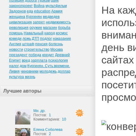
полиция
дорога
туризм
банк
законопроект
Война
мультфильм
На каж
Задорнов
еда
education
Армия
женщина
Кургинян
медведев
исполь
цивилизация
запрет
недвижимость
революция
оружие
магазин
борьба
вниман
помощь
Навальный
народ
космос
комеди
ложь
ДТП
подлог
наказание
день в
Англия
штраф
пенсия
болезнь
новости
строительство
Москва
президент
победа
кредит
Древний
сайтах
Египет
вред
зарплата
психология
налог
дом
Кургинян. Суть времени.
распре
Ливия
чиновники
молодежь
доллар
культура
жизнь
посети
Лучшие авторы
просмо
Мн. др.
84.5
Постов:
1
Комментариев:
10
Елена Соболева
82
Постов:
2