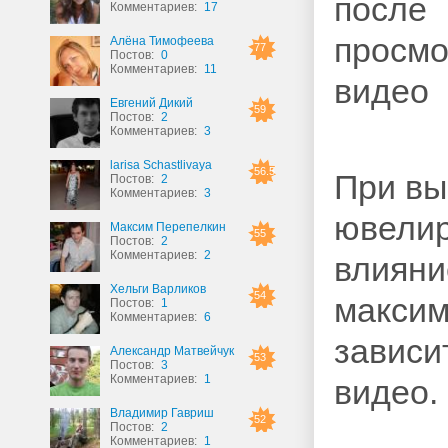
Комментариев:
17
Алёна Тимофеева
77
Постов:
0
Комментариев:
11
Евгений Дикий
59
Постов:
2
Комментариев:
3
larisa Schastlivaya
56.5
При вы
Постов:
2
Комментариев:
3
ювелир
Максим Перепелкин
55
Постов:
2
Комментариев:
2
влияни
Хельги Варликов
54
максим
Постов:
1
Комментариев:
6
зависи
Александр Матвейчук
53
Постов:
3
Комментариев:
1
видео.
Владимир Гавриш
52
Постов:
2
Комментариев:
1