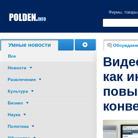
Фирмы, товары
Акции, скидки
Умные новости
Обсуждаем
Все
Виде
Новости
как и
Развлечения
повы
Культура
конв
Бизнес
Наука
Политика