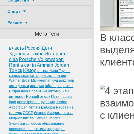
Общество
Спорт
Разное
Мета теги
В клас
выделя
власть
Россия
Дети
Здоровье
закон
Интернет
клиент
сша
Porsche Volkswagen
Rent a car in Amman Jordan
Томск
Юмор
автомобили Toyota
социальная сеть фильмы онлайн
Warner Bros.
Mr. Freeman
суд
алкоголь
авто
деньги
история
обман
социотип
Drupal
наука
политика
автомобили
интернет Renault
отдых
Путин
apple
ipad
apple iphones
курение
Jordan
Airport Car Rentals
Выборы
Работа
на
конкурс
СССР
бизнес
Америка
семья
бюджет
школа
Единая Россия
Экономика
любовь
образование
население
наркотики
коррупция