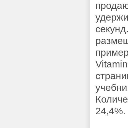
продаю
удержи
секунд
размещ
пример
Vitami
страни
учебни
Количе
24,4%.