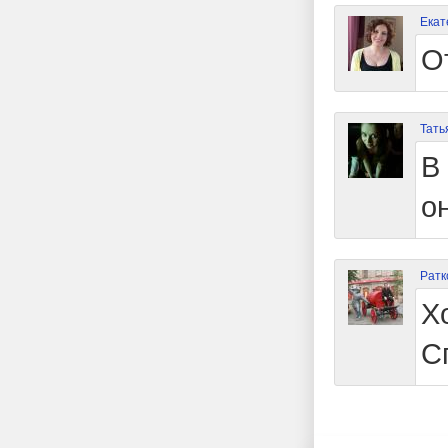
Екат
О
Тать
В
о
Ратк
Х
С