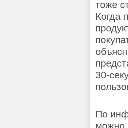
тоже с
Когда 
продук
покупа
объясни
предст
30-сек
пользо
По ин
можно 