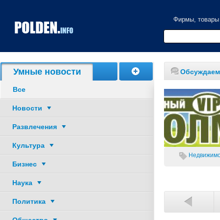
Фирмы, товары
Акции, скидки
Умные новости
Обсуждаем
Все
Новости
Развлечения
Культура
Недвижимос
Бизнес
Наука
Политика