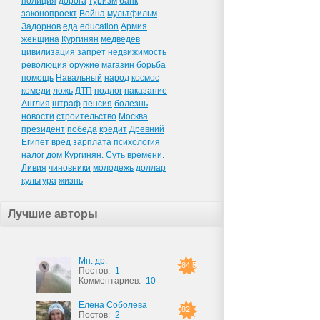
полиция
дорога
туризм
банк
законопроект
Война
мультфильм
Задорнов
еда
education
Армия
женщина
Кургинян
медведев
цивилизация
запрет
недвижимость
революция
оружие
магазин
борьба
помощь
Навальный
народ
космос
комеди
ложь
ДТП
подлог
наказание
Англия
штраф
пенсия
болезнь
новости
строительство
Москва
президент
победа
кредит
Древний
Египет
вред
зарплата
психология
налог
дом
Кургинян. Суть времени.
Ливия
чиновники
молодежь
доллар
культура
жизнь
Лучшие авторы
Мн. др.
84.5
Постов:
1
Комментариев:
10
Елена Соболева
82
Постов:
2