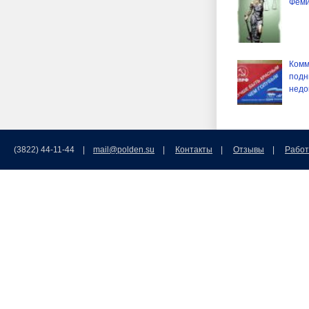
Феми
Комм
подн
недо
(3822) 44-11-44 |
mail@polden.su
|
Контакты
|
Отзывы
|
Работ