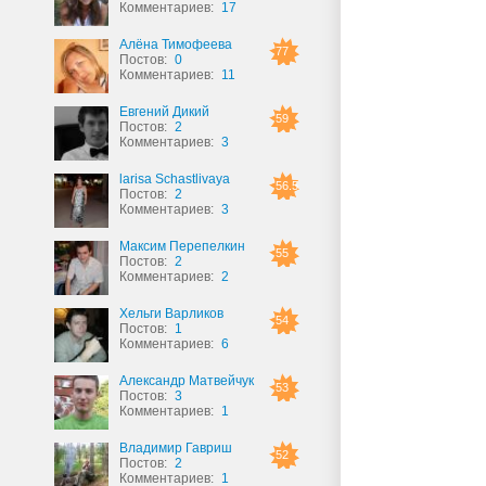
Комментариев:
17
Алёна Тимофеева
77
Постов:
0
Комментариев:
11
Евгений Дикий
59
Постов:
2
Комментариев:
3
larisa Schastlivaya
56.5
Постов:
2
Комментариев:
3
Максим Перепелкин
55
Постов:
2
Комментариев:
2
Хельги Варликов
54
Постов:
1
Комментариев:
6
Александр Матвейчук
53
Постов:
3
Комментариев:
1
Владимир Гавриш
52
Постов:
2
Комментариев:
1