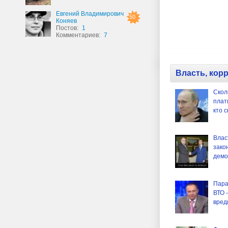
Евгений Владимирович
50
Коняев
Постов:
1
Комментариев:
7
Власть, кор
Скол
плат
кто 
Влас
зако
демо
Пара
ВТО 
вред