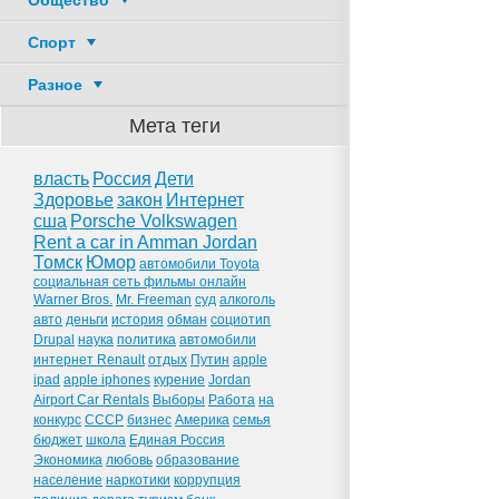
Общество
Спорт
Разное
Мета теги
власть
Россия
Дети
Здоровье
закон
Интернет
сша
Porsche Volkswagen
Rent a car in Amman Jordan
Томск
Юмор
автомобили Toyota
социальная сеть фильмы онлайн
Warner Bros.
Mr. Freeman
суд
алкоголь
авто
деньги
история
обман
социотип
Drupal
наука
политика
автомобили
интернет Renault
отдых
Путин
apple
ipad
apple iphones
курение
Jordan
Airport Car Rentals
Выборы
Работа
на
конкурс
СССР
бизнес
Америка
семья
бюджет
школа
Единая Россия
Экономика
любовь
образование
население
наркотики
коррупция