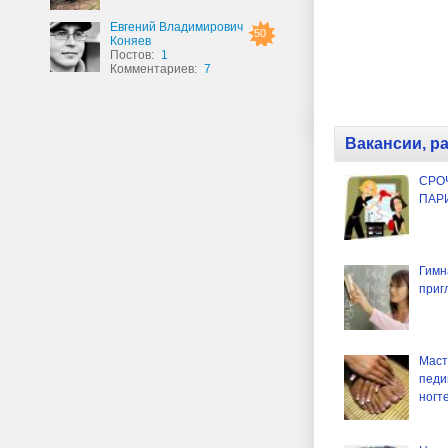
Евгений Владимирович
50
Коняев
Постов:
1
Комментариев:
7
Вакансии, р
СРО
ПАР
Гимн
приг
Маст
педи
ногт