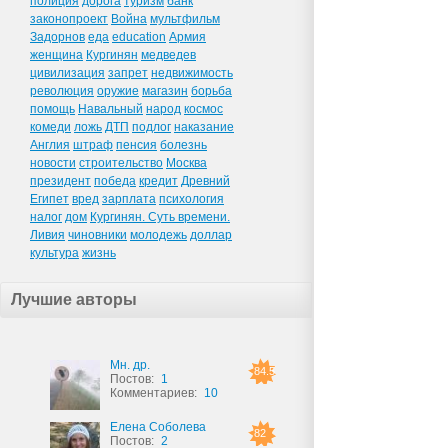
полиция
дорога
туризм
банк
законопроект
Война
мультфильм
Задорнов
еда
education
Армия
женщина
Кургинян
медведев
цивилизация
запрет
недвижимость
революция
оружие
магазин
борьба
помощь
Навальный
народ
космос
комеди
ложь
ДТП
подлог
наказание
Англия
штраф
пенсия
болезнь
новости
строительство
Москва
президент
победа
кредит
Древний
Египет
вред
зарплата
психология
налог
дом
Кургинян. Суть времени.
Ливия
чиновники
молодежь
доллар
культура
жизнь
Лучшие авторы
Мн. др.
84.5
Постов:
1
Комментариев:
10
Елена Соболева
82
Постов:
2