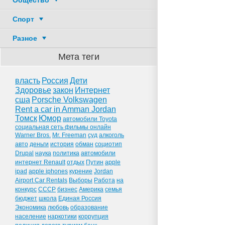
Общество
Спорт
Разное
Мета теги
власть
Россия
Дети
Здоровье
закон
Интернет
сша
Porsche Volkswagen
Rent a car in Amman Jordan
Томск
Юмор
автомобили Toyota
социальная сеть фильмы онлайн
Warner Bros.
Mr. Freeman
суд
алкоголь
авто
деньги
история
обман
социотип
Drupal
наука
политика
автомобили
интернет Renault
отдых
Путин
apple
ipad
apple iphones
курение
Jordan
Airport Car Rentals
Выборы
Работа
на
конкурс
СССР
бизнес
Америка
семья
бюджет
школа
Единая Россия
Экономика
любовь
образование
население
наркотики
коррупция