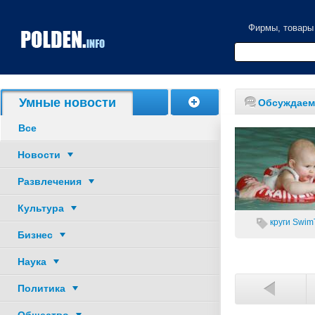
Фирмы, товары
Акции, скидки
Умные новости
Обсуждаем
Все
Новости
Развлечения
Культура
круги SwimT
Бизнес
Наука
Политика