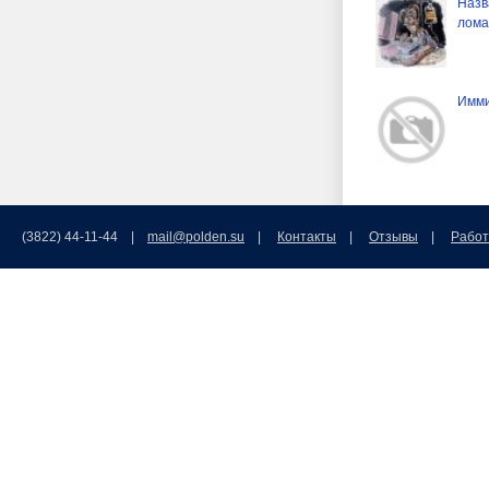
Назв
лома
Имми
(3822) 44-11-44 |
mail@polden.su
|
Контакты
|
Отзывы
|
Работ