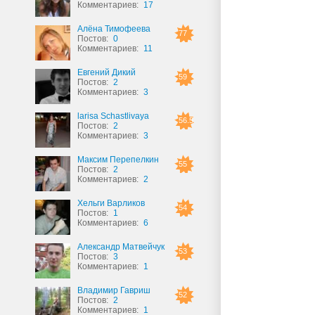
Комментариев:
17
Алёна Тимофеева
77
Постов:
0
Комментариев:
11
Евгений Дикий
59
Постов:
2
Комментариев:
3
larisa Schastlivaya
56.5
Постов:
2
Комментариев:
3
Максим Перепелкин
55
Постов:
2
Комментариев:
2
Хельги Варликов
54
Постов:
1
Комментариев:
6
Александр Матвейчук
53
Постов:
3
Комментариев:
1
Владимир Гавриш
52
Постов:
2
Комментариев:
1