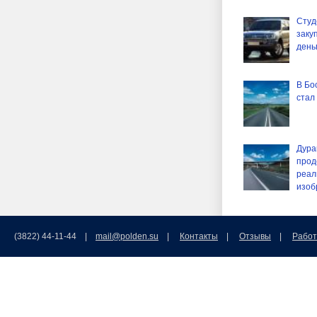
Студ
заку
день
В Бо
стал
Дурак
прод
реал
изоб
(3822) 44-11-44 |
mail@polden.su
|
Контакты
|
Отзывы
|
Работ