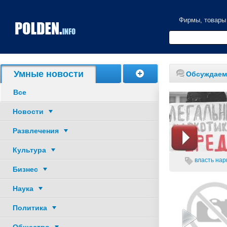
Фирмы, товары
Акции, скидки
Умные новости
Обсуждаем
Все
Новости
Развлечения
Культура
власть
нарк
Бизнес
Наука
Политика