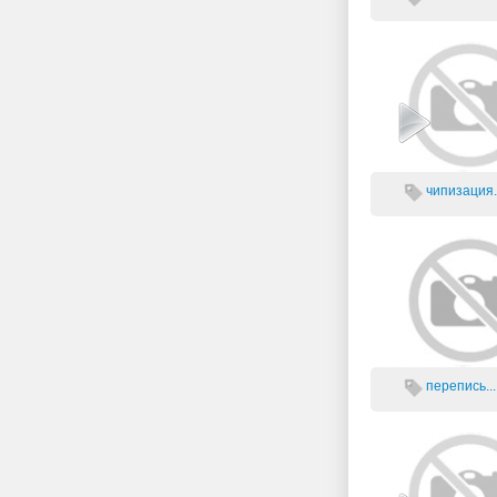
чипизация.
перепись...