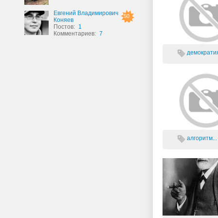
Евгений Владимирович
50
Коняев
Постов:
1
Комментариев:
7
демократия
алгоритм...