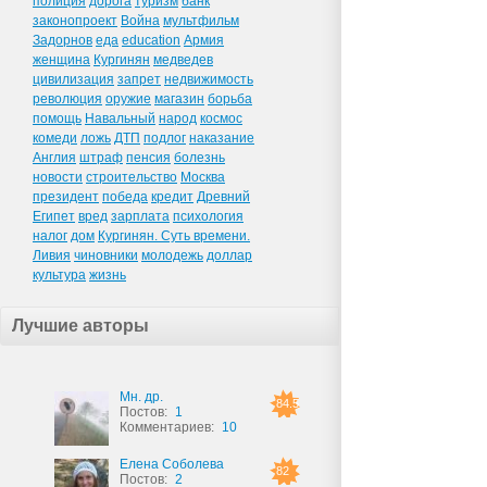
полиция
дорога
туризм
банк
законопроект
Война
мультфильм
Задорнов
еда
education
Армия
женщина
Кургинян
медведев
цивилизация
запрет
недвижимость
революция
оружие
магазин
борьба
помощь
Навальный
народ
космос
комеди
ложь
ДТП
подлог
наказание
Англия
штраф
пенсия
болезнь
новости
строительство
Москва
президент
победа
кредит
Древний
Египет
вред
зарплата
психология
налог
дом
Кургинян. Суть времени.
Ливия
чиновники
молодежь
доллар
культура
жизнь
Лучшие авторы
Мн. др.
84.5
Постов:
1
Комментариев:
10
Елена Соболева
82
Постов:
2