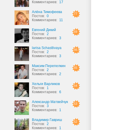
Комментариев:
17
Алёна Тимофеева
77
Постов:
0
Комментариев:
11
Евгений Дикий
59
Постов:
2
Комментариев:
3
larisa Schastlivaya
56.5
Постов:
2
Комментариев:
3
Максим Перепелкин
55
Постов:
2
Комментариев:
2
Хельги Варликов
54
Постов:
1
Комментариев:
6
Александр Матвейчук
53
Постов:
3
Комментариев:
1
Владимир Гавриш
52
Постов:
2
Комментариев:
1