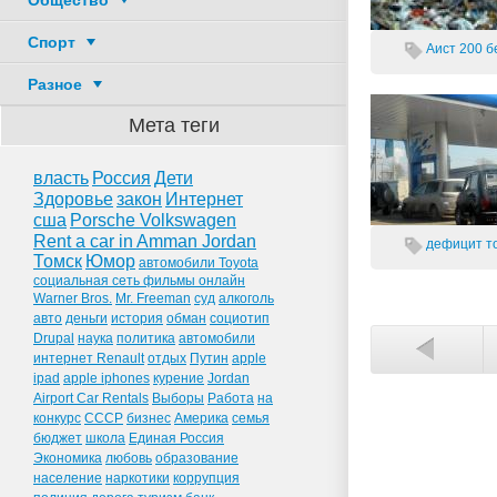
Общество
Спорт
Аист 200
б
Разное
Мета теги
власть
Россия
Дети
Здоровье
закон
Интернет
сша
Porsche Volkswagen
Rent a car in Amman Jordan
дефицит то
Томск
Юмор
автомобили Toyota
социальная сеть фильмы онлайн
Warner Bros.
Mr. Freeman
суд
алкоголь
авто
деньги
история
обман
социотип
Drupal
наука
политика
автомобили
интернет Renault
отдых
Путин
apple
ipad
apple iphones
курение
Jordan
Airport Car Rentals
Выборы
Работа
на
конкурс
СССР
бизнес
Америка
семья
бюджет
школа
Единая Россия
Экономика
любовь
образование
население
наркотики
коррупция