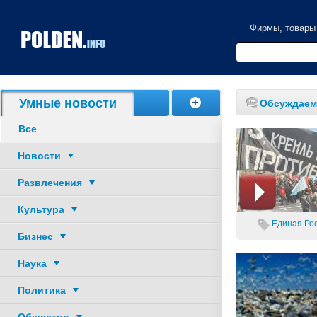
Фирмы, товары
Акции, скидки
Умные новости
Обсуждаем
Все
Новости
Развлечения
Культура
Единая Рос
Бизнес
Наука
Политика