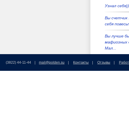
Узнал себя))
Вы счетчик 
себя повесьт
Вы лучше б
мафиозных 
Мал...
Вы лучше б
(3822) 44-11-44 |
mail@polden.su
|
Контакты
|
Отзывы
|
Работ
мафиозных 
Мал...
Мама мыла 
окна моет 
Российска...
Добрый день
что вас нет 
иа