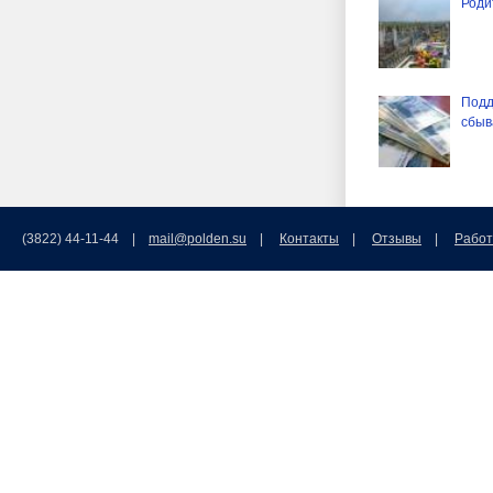
Роди
Подд
сбыв
(3822) 44-11-44 |
mail@polden.su
|
Контакты
|
Отзывы
|
Работ