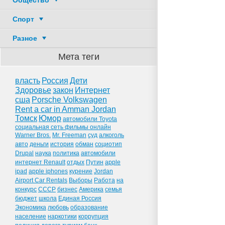
Общество
Спорт
Разное
Мета теги
власть
Россия
Дети
Здоровье
закон
Интернет
сша
Porsche Volkswagen
Rent a car in Amman Jordan
Томск
Юмор
автомобили Toyota
социальная сеть фильмы онлайн
Warner Bros.
Mr. Freeman
суд
алкоголь
авто
деньги
история
обман
социотип
Drupal
наука
политика
автомобили
интернет Renault
отдых
Путин
apple
ipad
apple iphones
курение
Jordan
Airport Car Rentals
Выборы
Работа
на
конкурс
СССР
бизнес
Америка
семья
бюджет
школа
Единая Россия
Экономика
любовь
образование
население
наркотики
коррупция