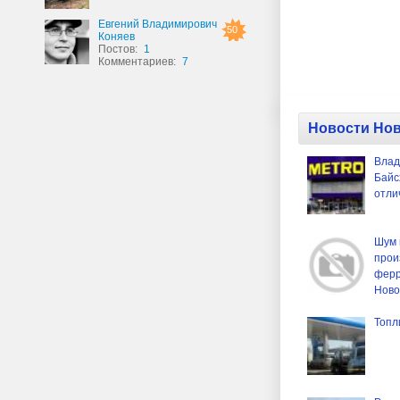
Евгений Владимирович
50
Коняев
Постов:
1
Комментариев:
7
Новости Нов
Влад
Байс
отли
Шум 
прои
ферр
Ново
Топл