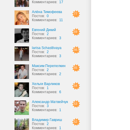
Комментариев:
17
Алёна Тимофеева
77
Постов:
0
Комментариев:
11
Евгений Дикий
59
Постов:
2
Комментариев:
3
larisa Schastlivaya
56.5
Постов:
2
Комментариев:
3
Максим Перепелкин
55
Постов:
2
Комментариев:
2
Хельги Варликов
54
Постов:
1
Комментариев:
6
Александр Матвейчук
53
Постов:
3
Комментариев:
1
Владимир Гавриш
52
Постов:
2
Комментариев:
1