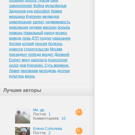
полиция
дорога
туризм
банк
законопроект
Война
мультфильм
Задорнов
еда
education
Армия
женщина
Кургинян
медведев
цивилизация
запрет
недвижимость
революция
оружие
магазин
борьба
помощь
Навальный
народ
космос
комеди
ложь
ДТП
подлог
наказание
Англия
штраф
пенсия
болезнь
новости
строительство
Москва
президент
победа
кредит
Древний
Египет
вред
зарплата
психология
налог
дом
Кургинян. Суть времени.
Ливия
чиновники
молодежь
доллар
культура
жизнь
Лучшие авторы
Мн. др.
84.5
Постов:
1
Комментариев:
10
Елена Соболева
82
Постов:
2