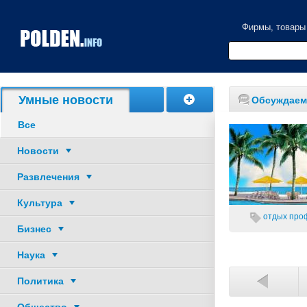
Фирмы, товары
Акции, скидки
Умные новости
Обсуждаем
Все
Новости
Развлечения
Культура
отдых
проф
Бизнес
Наука
Политика