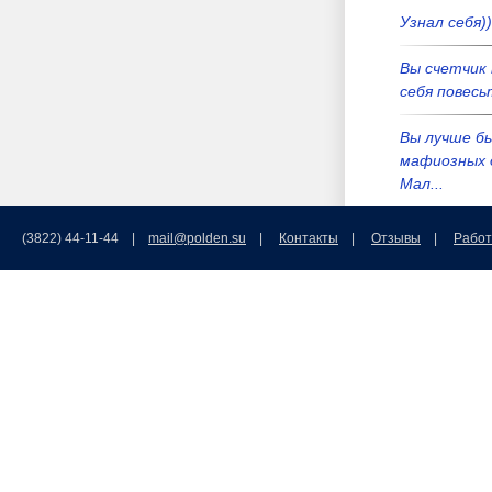
Узнал себя))
Вы счетчик 
себя повесьт
Вы лучше б
мафиозных 
Мал...
Вы лучше б
(3822) 44-11-44 |
mail@polden.su
|
Контакты
|
Отзывы
|
Работ
мафиозных 
Мал...
Мама мыла 
окна моет 
Российска...
Добрый день
что вас нет 
иа