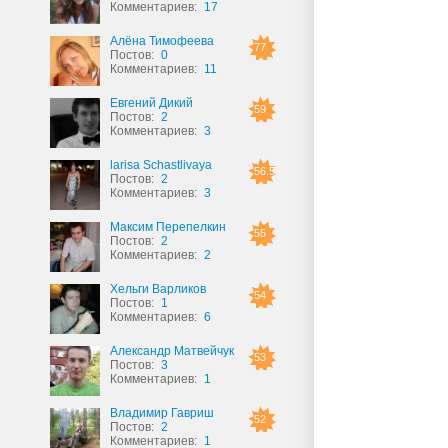
Комментариев:
17
Алёна Тимофеева
77
Постов:
0
Комментариев:
11
Евгений Дикий
59
Постов:
2
Комментариев:
3
larisa Schastlivaya
56.5
Постов:
2
Комментариев:
3
Максим Перепелкин
55
Постов:
2
Комментариев:
2
Хельги Варликов
54
Постов:
1
Комментариев:
6
Александр Матвейчук
53
Постов:
3
Комментариев:
1
Владимир Гавриш
52
Постов:
2
Комментариев:
1