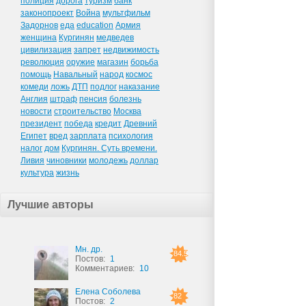
полиция
дорога
туризм
банк
законопроект
Война
мультфильм
Задорнов
еда
education
Армия
женщина
Кургинян
медведев
цивилизация
запрет
недвижимость
революция
оружие
магазин
борьба
помощь
Навальный
народ
космос
комеди
ложь
ДТП
подлог
наказание
Англия
штраф
пенсия
болезнь
новости
строительство
Москва
президент
победа
кредит
Древний
Египет
вред
зарплата
психология
налог
дом
Кургинян. Суть времени.
Ливия
чиновники
молодежь
доллар
культура
жизнь
Лучшие авторы
Мн. др.
84.5
Постов:
1
Комментариев:
10
Елена Соболева
82
Постов:
2