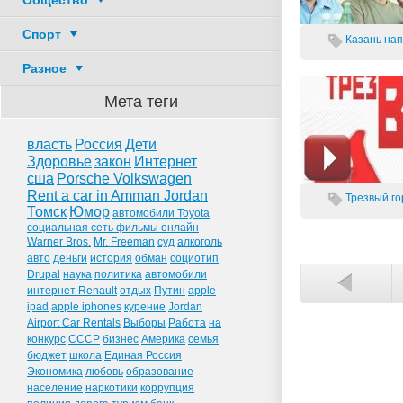
Общество
Спорт
Казань
нап
Разное
Мета теги
власть
Россия
Дети
Здоровье
закон
Интернет
сша
Porsche Volkswagen
Rent a car in Amman Jordan
Трезвый гор
Томск
Юмор
автомобили Toyota
социальная сеть фильмы онлайн
Warner Bros.
Mr. Freeman
суд
алкоголь
авто
деньги
история
обман
социотип
Drupal
наука
политика
автомобили
интернет Renault
отдых
Путин
apple
ipad
apple iphones
курение
Jordan
Airport Car Rentals
Выборы
Работа
на
конкурс
СССР
бизнес
Америка
семья
бюджет
школа
Единая Россия
Экономика
любовь
образование
население
наркотики
коррупция