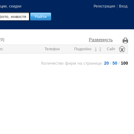
ции, скидки
Регистрация
|
Вход
Развернуть
(0)
ес
Телефон
Подробно
Сайт
Количество фирм на странице:
20
/
50
/
100