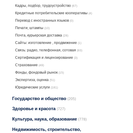
Кадры, подбор, трудоустройство
(67)
Кредитные потребительские кооперативы
(4)
Перевод с иностранных языков
(0)
Печати, штампы
(10)
Почта, курьерская доставка
(28)
Сайты: изготовление , продвижение
(1)
Связь: радио, телефонная, сотовая
(93)
Сертификация и лицензирование
(3)
Страхование
(49)
Фонды, фондовый рынок
(15)
Экспертиза, оценка
(51)
Юридические услуги
(181)
Государство и общество
(205)
Здоровье и красота
(727)
Культура, наука, образование
(778)
Недвижимость, строительство,