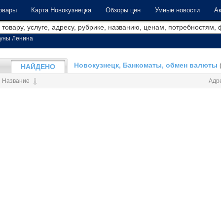
овары
Карта Новокузнецка
Обзоры цен
Умные новости
Ак
уны Ленина
Новокузнецк, Банкоматы, обмен валюты
НАЙДЕНО
Название
Адр