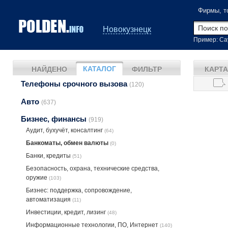
Фирмы, т
Новокузнецк
Пример: Са
КАТАЛОГ
НАЙДЕНО
ФИЛЬТР
КАРТА
Телефоны срочного вызова
(120)
Авто
(637)
Бизнес, финансы
(919)
Аудит, бухучёт, консалтинг
(64)
Банкоматы, обмен валюты
(0)
Банки, кредиты
(51)
Безопасность, охрана, технические средства,
оружие
(103)
Бизнес: поддержка, сопровождение,
автоматизация
(11)
Инвестиции, кредит, лизинг
(48)
Информационные технологии, ПО, Интернет
(140)