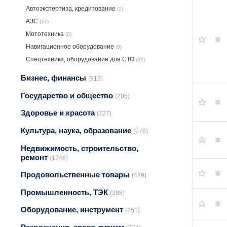
Автоэкспертиза, крeдитование
(0)
АЗС
(27)
Мототехника
(0)
0
Навигационное оборудование
(0)
Спецтехника, оборудование для СТО
(82)
Бизнес, финансы
(919)
Государство и общество
(205)
0
Здоровье и красота
(727)
Культура, наука, образование
(778)
0
Недвижимость, строительство,
ремонт
(1746)
0
Продовольственные товары
(426)
Промышленность, ТЭК
(288)
0
Оборудование, инструмент
(251)