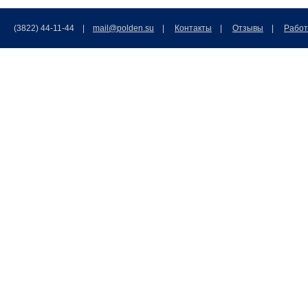
(3822) 44-11-44 |
mail@polden.su
|
Контакты
|
Отзывы
|
Работ