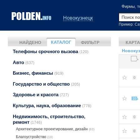
Фирмы, т
Новокузнецк
Пример: Са
КАТАЛОГ
НАЙДЕНО
ФИЛЬТР
КАРТА
Новокуз
Телефоны срочного вызова
(120)
Авто
(637)
Бизнес, финансы
(919)
0
Государство и общество
(205)
Здоровье и красота
(727)
10
Культура, наука, образование
(778)
Недвижимость, строительство,
0
ремонт
(1746)
Архитектурное проектирование, дизайн
(63)
0
Благоустройство
(19)