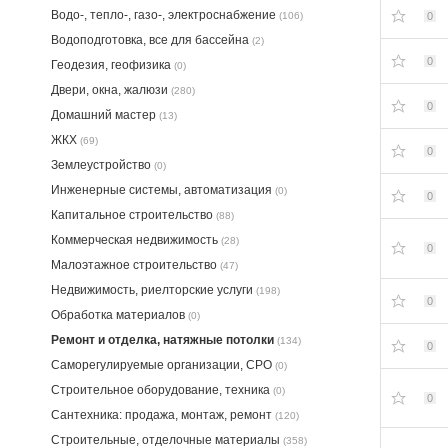
Водо-, тепло-, газо-, электроснабжение
(106)
0
Водоподготовка, все для бассейна
(2)
0
Геодезия, геофизика
(0)
Двери, окна, жалюзи
(280)
0
Домашний мастер
(13)
ЖКХ
(69)
0
Землеустройство
(0)
Инженерные системы, автоматизация
(0)
0
Капитальное строительство
(88)
Коммерческая недвижимость
(28)
0
Малоэтажное строительство
(47)
Недвижимость, риелторские услуги
(198)
0
Обработка материалов
(0)
Ремонт и отделка, натяжные потолки
(134)
0
Саморегулируемые организации, СРО
(0)
Строительное оборудование, техника
(0)
0
Сантехника: продажа, монтаж, ремонт
(120)
Строительные, отделочные материалы
(358)