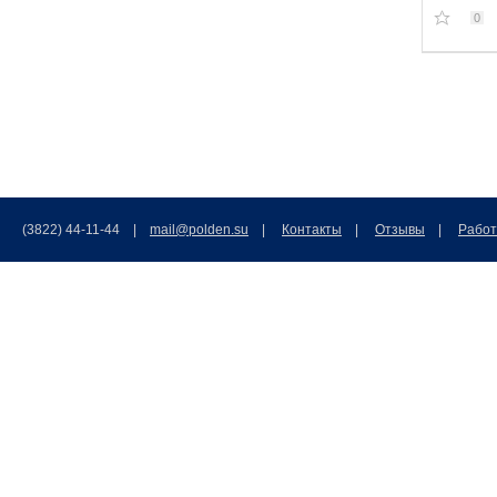
0
(3822) 44-11-44 |
mail@polden.su
|
Контакты
|
Отзывы
|
Работ