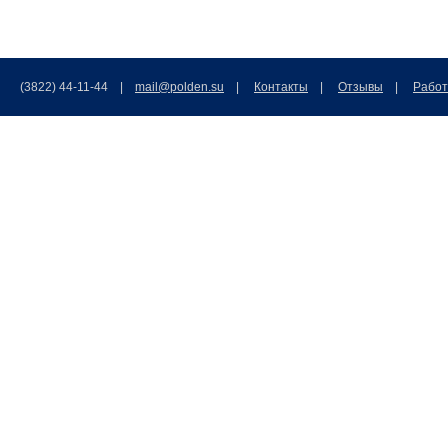
(3822) 44-11-44 |
mail@polden.su
|
Контакты
|
Отзывы
|
Работ