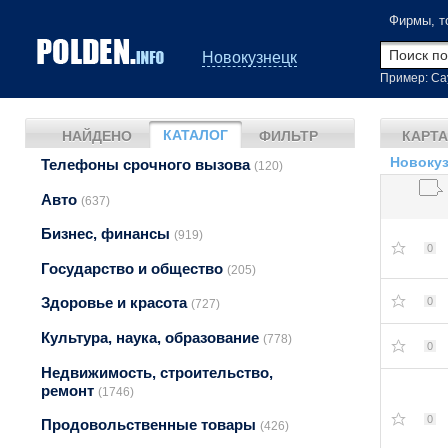
Фирмы, т
Новокузнецк
Пример: Са
КАТАЛОГ
НАЙДЕНО
ФИЛЬТР
КАРТА
Новокуз
Телефоны срочного вызова
(120)
Авто
(637)
Бизнес, финансы
(919)
0
Государство и общество
(205)
Здоровье и красота
0
(727)
Культура, наука, образование
(778)
0
Недвижимость, строительство,
ремонт
(1746)
0
Продовольственные товары
(426)