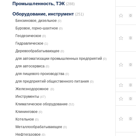
Промышленность, ТЭК
(288)
Оборудование, инструмент
(251)
0
Бензиновое, дизельное
(0)
Буровое, горно-шахтное
(0)
Геодезическое
(0)
0
Гидравлическое
(1)
Деревообрабатывающее
(0)
для автоматизации промышленных предприятий
(0)
0
для автосервиса
(0)
для пищевого производства
(0)
для предприятий общественного питания
(0)
0
Железнодорожное
(0)
Инструменты
(47)
0
Климатическое оборудование
(52)
Клининговое
(0)
0
Котельное
(0)
Металлообрабатывающее
(0)
Нефтегазовое
(0)