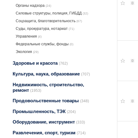
0
Органы надзора
(24)
Силовые структуры, полиция, ГИБДД
(32)
Соцзащита, благотворительность
(67)
Суды, прокуратура, нотариат
(71)
Управления
(4)
Федеральные службы, фонды
(0)
Экология
(29)
0
Здоровье и красота
(762)
Культура, наука, образование
(707)
Недвижимость, строительство,
ремонт
(1953)
Продовольственные товары
(348)
0
Промышленность, ТЭК
(204)
Оборудование, инструмент
(333)
Развлечения, спорт, туризм
(714)