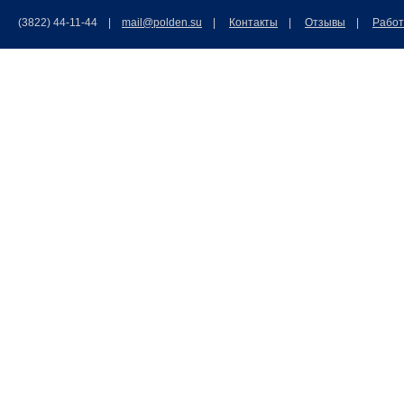
(3822) 44-11-44 |
mail@polden.su
|
Контакты
|
Отзывы
|
Работ