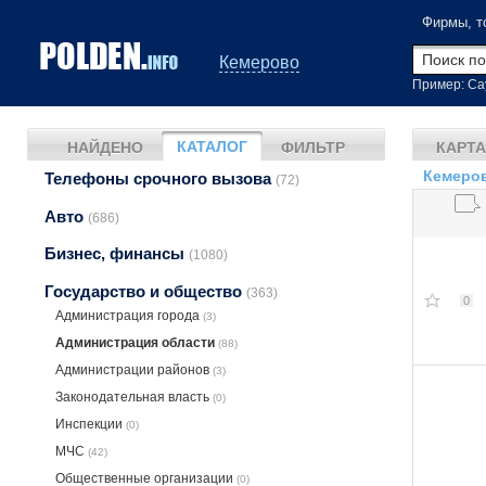
Фирмы, т
Кемерово
Пример: Са
КАТАЛОГ
НАЙДЕНО
ФИЛЬТР
КАРТА
Кемеров
Телефоны срочного вызова
(72)
Авто
(686)
Бизнес, финансы
(1080)
Государство и общество
(363)
0
Администрация города
(3)
Администрация области
(88)
Администрации районов
(3)
Законодательная власть
(0)
Инспекции
(0)
МЧС
(42)
Общественные организации
(0)