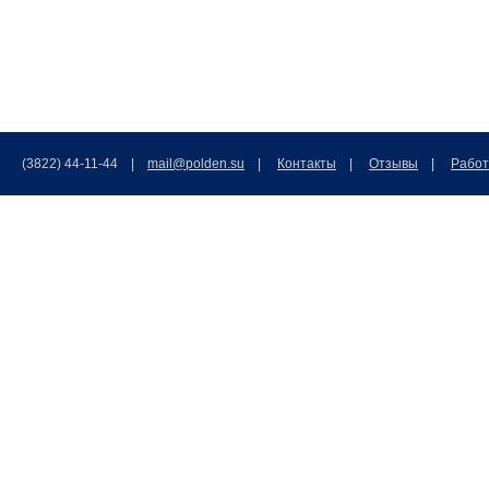
(3822) 44-11-44 |
mail@polden.su
|
Контакты
|
Отзывы
|
Работ