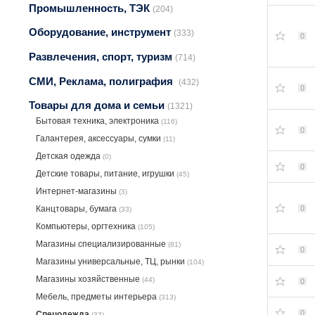
Промышленность, ТЭК
(204)
Оборудование, инструмент
(333)
0
Развлечения, спорт, туризм
(714)
СМИ, Реклама, полиграфия
(432)
0
Товары для дома и семьи
(1321)
Бытовая техника, электроника
(116)
0
Галантерея, аксессуары, сумки
(11)
Детская одежда
(0)
0
Детские товары, питание, игрушки
(45)
Интернет-магазины
(3)
0
Канцтовары, бумага
(33)
Компьютеры, оргтехника
(105)
Магазины специализированные
(81)
0
Магазины универсальные, ТЦ, рынки
(104)
Магазины хозяйственные
(44)
0
Мебель, предметы интерьера
(313)
0
Спецодежда
(33)