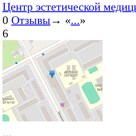
Центр эстетической медиц
0
Отзывы
→ «
...
»
6
...