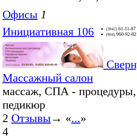
Офисы
1
Инициативная 106
61-11-87
(3842)
960-92-82
(904)
Сверн
Массажный салон
массаж, СПА - процедуры,
педикюр
2
Отзывы
→ «
...
»
4