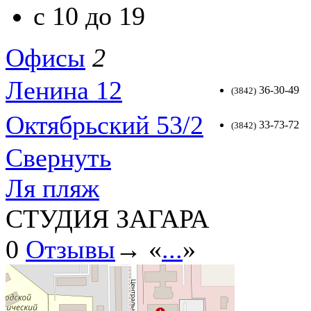
с 10 до 19
Офисы
2
Ленина 12
36-30-49
(3842)
Октябрьский 53/2
33-73-72
(3842)
Свернуть
Ля пляж
СТУДИЯ ЗАГАРА
0
Отзывы
→ «
...
»