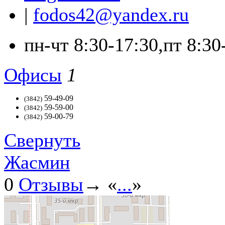
|
fodos42@yandex.ru
пн-чт 8:30-17:30,пт 8:30
Офисы
1
59-49-09
(3842)
59-59-00
(3842)
59-00-79
(3842)
Свернуть
Жасмин
0
Отзывы
→ «
...
»