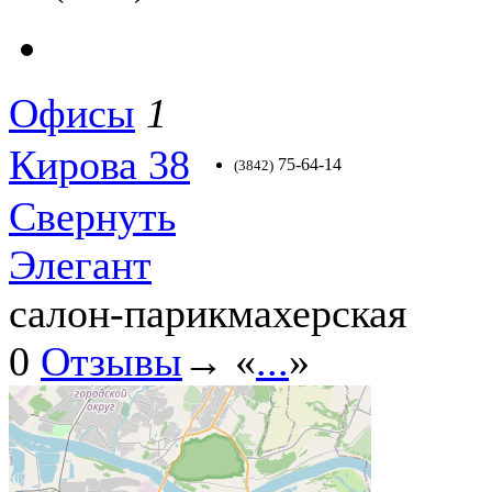
Офисы
1
Кирова 38
75-64-14
(3842)
Свернуть
Элегант
салон-парикмахерская
0
Отзывы
→ «
...
»