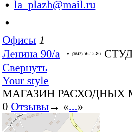
la_plazh@mail.ru
Офисы
1
Ленина 90/а
СТУД
56-12-86
(3842)
Свернуть
Your style
МАГАЗИН РАСХОДНЫХ 
0
Отзывы
→ «
...
»