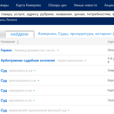
овары
Карта Кемерово
Обзоры цен
Умные новости
Акции
уны Ленина
Кемерово, Суды, прокуратура, нотариат
НАЙДЕНО
Название
Адр
Гермес
Лен
перевод документов с ин.яз.
4-й 
Арбитражная судебная коллегия
территориальная
8
Суд
Хим
ленинского р-на
Суд
Киро
центрального р-на
Суд
Кар
заводского р-на
Суд
Уша
кировского р-на
Суд
кемеровский гарнизонный военный суд