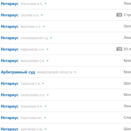
Нотариус
Лен
блынская в.б.
Нотариус
Стр
серова н.а.
Нотариус
Окт
вернова о.п.
Нотариус
Лен
пономаренко г.д.
Нотариус
50 л
ефремова о.н.
Нотариус
Кра
михалевич с.в.
Арбитражный суд
Крас
кемеровской области
Нотариус
Шах
тарасов с.в.
Нотариус
Мол
селезнева л.а.
Нотариус
Лен
блынская в.б.
Нотариус
Спо
портнова м.г.
Нотариус
Шах
хрячкова н.м.