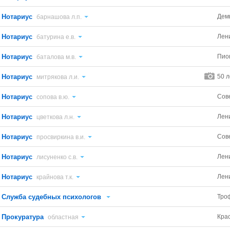
Нотариус
Дем
барнашова л.п.
Нотариус
Лен
батурина е.в.
Нотариус
Пио
баталова м.в.
Нотариус
50 л
митрякова л.и.
Нотариус
Сов
сопова в.ю.
Нотариус
Лен
цветкова л.н.
Нотариус
Сов
просвиркина в.и.
Нотариус
Лен
лисуненко с.в.
Нотариус
Лен
крайнова т.к.
Служба судебных психологов
Тро
Прокуратура
Крас
областная