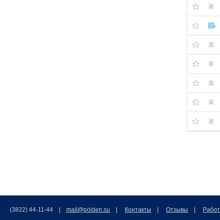
0
2
0
0
0
0
0
(3822) 44-11-44 |
mail@polden.su
|
Контакты
|
Отзывы
|
Работ