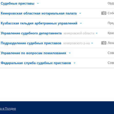
Судебные приставы
Орд
Кемеровская областная нотариальная палата
Соб
Кузбасская гильдия арбитражных управлений
Пре
Управление судебного департамента
Кра
кемеровской области
Подразделение судебных приставов
Лен
кемеровского р-на
Управление по вопросам помилования
Сов
Федеральная служба судебных приставов
Сов
а в Полдне