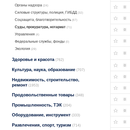
Органы надзора
(24)
0
Силовые структуры, полиция, ГИБДД
(32)
0
Соцзащита, благотворительность
(67)
Суды, прокуратура, нотариат
(71)
0
Управления
(4)
0
Федеральные службы, фонды
(0)
Экология
(29)
0
Здоровье и красота
(762)
0
Культура, наука, образование
(707)
0
Недвижимость, строительство,
ремонт
(1953)
0
Продовольственные товары
(348)
0
Промышленность, ТЭК
(204)
0
Оборудование, инструмент
(333)
0
Развлечения, спорт, туризм
(714)