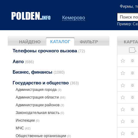
Фирмы, т
Кемерово
Пример: Са
КАТАЛОГ
НАЙДЕНО
ФИЛЬТР
КАРТА
Телефоны срочного вызова
(72)
Авто
0
(686)
Бизнес, финансы
(1080)
0
Государство и общество
(363)
0
Администрация города
(3)
Администрация области
0
(88)
Администрации районов
(3)
0
Законодательная власть
(0)
Инспекции
(0)
0
МЧС
(42)
0
Общественные организации
(0)