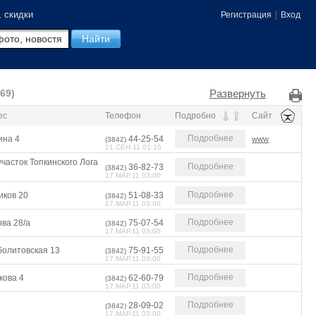
, скидки
Регистрация
|
Вход
Развернуть
(69)
ес
Телефон
Подробно
Сайт
Подробнее
ина 4
44-25-54
www
(3842)
21.СЕН.11 01:16
участок Топкинского Лога
Подробнее
36-82-73
(3842)
17.МАР.11 03:00
Подробнее
иков 20
51-08-33
(3842)
17.МАР.11 03:00
Подробнее
ва 28/а
75-07-54
(3842)
17.МАР.11 03:00
Подробнее
болитовская 13
75-91-55
(3842)
17.МАР.11 03:00
Подробнее
кова 4
62-60-79
(3842)
17.МАР.11 03:00
Подробнее
28-09-02
(3842)
17.МАР.11 03:00