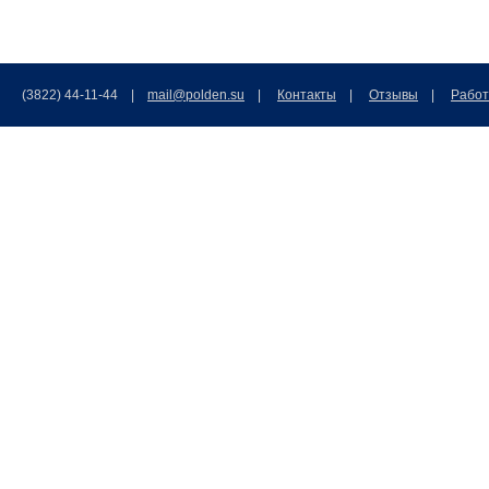
(3822) 44-11-44 |
mail@polden.su
|
Контакты
|
Отзывы
|
Работ