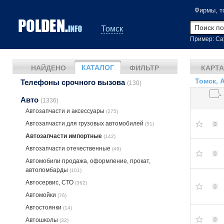
Фирмы, т
Томск
Пример: Са
КАТАЛОГ
НАЙДЕНО
ФИЛЬТР
КАРТА
Томск, 
Телефоны срочного вызова
(130)
Авто
(1336)
Автозапчасти и аксессуары
(275)
Автозапчасти для грузовых автомобилей
(51)
0
Автозапчасти импортные
(142)
Автозапчасти отечественные
(49)
0
Автомобили продажа, оформление, прокат,
автоломбарды
(101)
Автосервис, СТО
(362)
0
Автомойки
(76)
Автостоянки
(14)
Автошколы
0
(32)