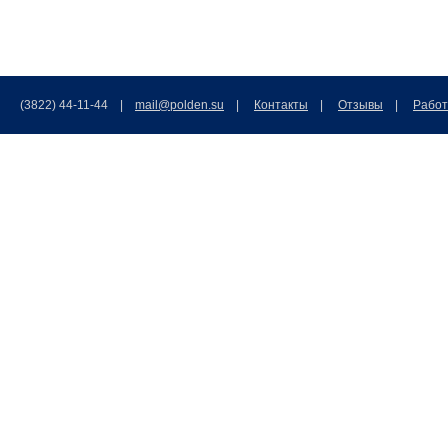
(3822) 44-11-44 |
mail@polden.su
|
Контакты
|
Отзывы
|
Работ