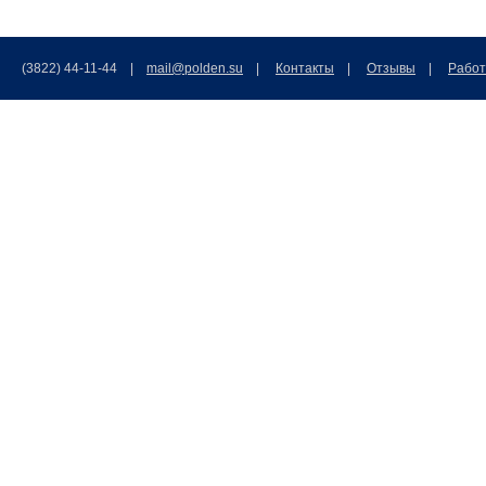
(3822) 44-11-44 |
mail@polden.su
|
Контакты
|
Отзывы
|
Работ