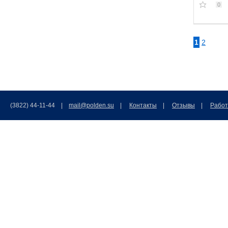
0
1
2
(3822) 44-11-44 |
mail@polden.su
|
Контакты
|
Отзывы
|
Работ