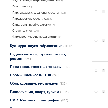
Медтехника, материалы, мебель
(86)
Поликлиники
(33)
0
Парикмахерские, салоны красоты
(502)
Парфюмерия, косметика
(130)
Санатории, профилактории
(7)
Стоматология
(106)
Фармацевтические предприятия
(0)
0
Культура, наука, образование
(1060)
Недвижимость, строительство,
ремонт
(3251)
Продовольственные товары
(512)
0
Промышленность, ТЭК
(298)
Оборудование, инструмент
(835)
Развлечения, спорт, туризм
0
(1619)
СМИ, Реклама, полиграфия
(855)