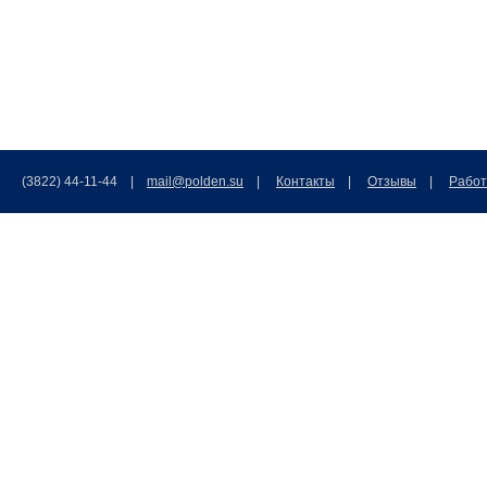
(3822) 44-11-44 |
mail@polden.su
|
Контакты
|
Отзывы
|
Работ