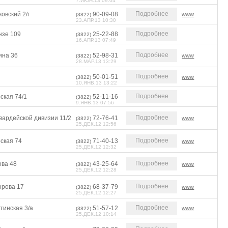
7.ИЮН.13 09:04
Подробнее
овский 2/г
90-09-08
www
(3822)
23.АПР.13 10:30
Подробнее
нзе 109
25-22-88
(3822)
16.АПР.13 07:49
Подробнее
ина 36
52-98-31
www
(3822)
28.МАР.13 13:29
Подробнее
50-01-51
www
(3822)
10.ЯНВ.13 13:22
Подробнее
ская 74/1
52-11-16
(3822)
9.ЯНВ.13 07:56
Подробнее
вардейской дивизии 11/2
72-76-41
www
(3822)
25.ДЕК.12 12:56
Подробнее
ская 74
71-40-13
www
(3822)
25.ДЕК.12 12:32
Подробнее
ова 48
43-25-64
www
(3822)
25.ДЕК.12 12:28
Подробнее
орова 17
68-37-79
www
(3822)
25.ДЕК.12 12:27
Подробнее
тинская 3/а
51-57-12
www
(3822)
25.ДЕК.12 10:14