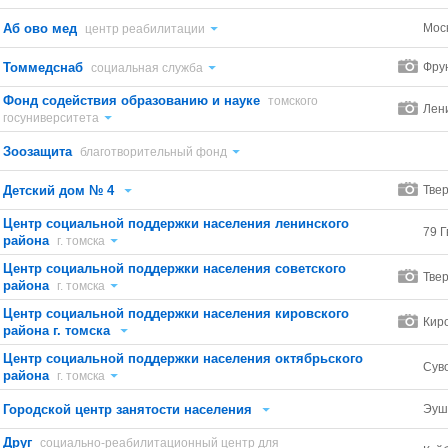
Аб ово мед
Моск
центр реабилитации
Томмедснаб
Фру
социальная служба
Фонд содействия образованию и науке
томского
Лен
госуниверситета
Зоозащита
благотворительный фонд
Детский дом № 4
Твер
Центр социальной поддержки населения ленинского
79 Г
района
г. томска
Центр социальной поддержки населения советского
Твер
района
г. томска
Центр социальной поддержки населения кировского
Кир
района г. томска
Центр социальной поддержки населения октябрьского
Сув
района
г. томска
Городской центр занятости населения
Эуш
Друг
социально-реабилитационный центр для