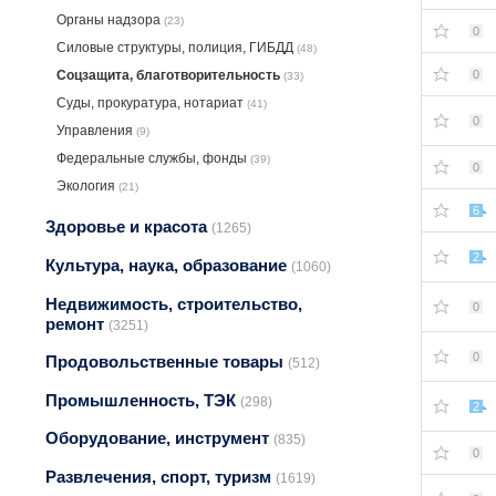
Органы надзора
(23)
0
Силовые структуры, полиция, ГИБДД
(48)
Соцзащита, благотворительность
0
(33)
Суды, прокуратура, нотариат
(41)
0
Управления
(9)
Федеральные службы, фонды
(39)
0
Экология
(21)
6
Здоровье и красота
(1265)
2
Культура, наука, образование
(1060)
Недвижимость, строительство,
0
ремонт
(3251)
0
Продовольственные товары
(512)
Промышленность, ТЭК
(298)
2
Оборудование, инструмент
(835)
0
Развлечения, спорт, туризм
(1619)