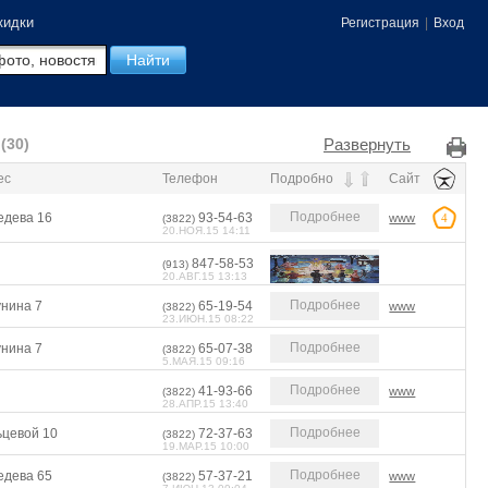
кидки
Регистрация
|
Вход
Развернуть
(30)
ес
Телефон
Подробно
Сайт
Подробнее
едева 16
93-54-63
www
4
(3822)
20.НОЯ.15 14:11
847-58-53
(913)
20.АВГ.15 13:13
Подробнее
унина 7
65-19-54
www
(3822)
23.ИЮН.15 08:22
Подробнее
унина 7
65-07-38
(3822)
5.МАЯ.15 09:16
Подробнее
41-93-66
www
(3822)
28.АПР.15 13:40
Подробнее
ьцевой 10
72-37-63
(3822)
19.МАР.15 10:00
Подробнее
едева 65
57-37-21
www
(3822)