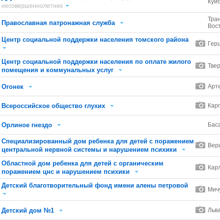
Куй
несовершеннолетних
Тра
Православная патронажная служба
Вос
Центр социальной поддержки населения томского района
Герц
Центр социальной поддержки населения по оплате жилого
Твер
помещения и коммунальных услуг
Огонек
Арт
Всероссийское общество глухих
Кар
Орлиное гнездо
Бас
Специализированный дом ребенка для детей с поражением
Вер
центральной нервной системы и нарушением психики
Областной дом ребенка для детей с органическим
Кар
поражением цнс и нарушением психики
Детский благотворительный фонд имени алены петровой
Мич
Детский дом №1
Льва