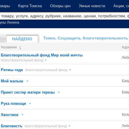
овары
Карта Томска
Обзоры цен
Умные новости
Акции, с
уны Ленина
Томск, Соцзащита, благотворительность
НАЙДЕНО
Название
Адр
Благотворительный фонд Мир моей мечты
Леб
благотворительный фонд
Ритмы года
благотворительный фонд
Мой малыш
Бак
Приют сестер матери терезы
Бак
Рука помощи
Хвостики
Кол
Благовестъ
Леб
благотворительный фонд