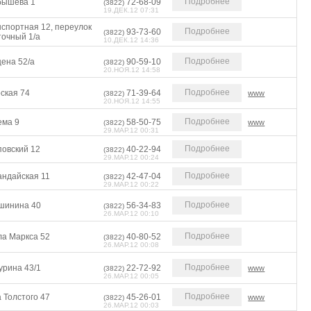
Подробнее
бышева 1
72-68-09
(3822)
19.ДЕК.12 07:31
нспортная 12, переулок
Подробнее
93-73-60
(3822)
точный 1/а
10.ДЕК.12 14:36
Подробнее
ена 52/а
90-59-10
(3822)
20.НОЯ.12 14:58
Подробнее
ская 74
71-39-64
www
(3822)
20.НОЯ.12 14:55
Подробнее
ема 9
58-50-75
www
(3822)
29.МАР.12 00:31
Подробнее
повский 12
40-22-94
(3822)
29.МАР.12 00:24
Подробнее
андайская 11
42-47-04
(3822)
29.МАР.12 00:22
Подробнее
шинина 40
56-34-83
(3822)
26.МАР.12 00:10
Подробнее
ла Маркса 52
40-80-52
(3822)
26.МАР.12 00:08
Подробнее
урина 43/1
22-72-92
www
(3822)
26.МАР.12 00:05
Подробнее
 Толстого 47
45-26-01
www
(3822)
26.МАР.12 00:03