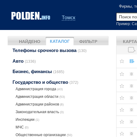
Фирмы, т
Томск
Пример: Са
КАТАЛОГ
НАЙДЕНО
ФИЛЬТР
КАРТА
Телефоны срочного вызова
(130)
Авто
(1336)
2
Бизнес, финансы
(1685)
0
Государство и общество
(372)
0
Администрация города
(43)
Администрация области
(53)
0
Администрации районов
(8)
0
Законодательная власть
(3)
Инспекции
(1)
0
МЧС
(0)
0
Общественные организации
(50)