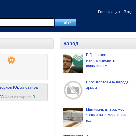
Регистрация
|
Вход
народ
Г. Греф: как
10
манипулировать
населением
Противостояние народа и
дорнов
Юмор
сатира
армии
53
Комментариев:
0
Минимальный размер
зарплаты заморозят на
год