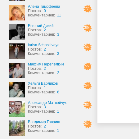
Алёна Тимофеева
77
Постов:
0
Комментариев:
11
Евгений Дикий
59
Постов:
2
Комментариев:
3
larisa Schastlivaya
56.5
Постов:
2
Комментариев:
3
Максим Перепелкин
55
Постов:
2
Комментариев:
2
Хельги Варликов
54
Постов:
1
Комментариев:
6
Александр Матвейчук
53
Постов:
3
Комментариев:
1
Владимир Гавриш
52
Постов:
2
Комментариев:
1