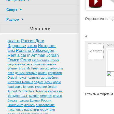
Общество
Спорт
Отрывок из концр
Разное
Мета теги
3
власть
Россия
Дети
Анон
Здоровье
закон
Интернет
сша
Porsche Volkswagen
Без фото
Rent a car in Amman Jordan
Томск
Юмор
автомобили Toyota
социальная сеть фильмы онлайн
Warner Bros.
Mr. Freeman
суд
алкоголь
авто
деньги
история
обман
социотип
Drupal
наука
политика
автомобили
интернет Renault
отдых
Путин
apple
ipad
apple iphones
курение
Jordan
Airport Car Rentals
Выборы
Работа
на
Отзывы о фирме М.
конкурс
СССР
бизнес
Америка
семья
бюджет
школа
Единая Россия
Экономика
любовь
образование
население
наркотики
коррупция