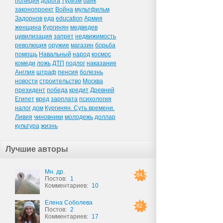
полиция
дорога
туризм
банк
законопроект
Война
мультфильм
Задорнов
еда
education
Армия
женщина
Кургинян
медведев
цивилизация
запрет
недвижимость
революция
оружие
магазин
борьба
помощь
Навальный
народ
космос
комеди
ложь
ДТП
подлог
наказание
Англия
штраф
пенсия
болезнь
новости
строительство
Москва
президент
победа
кредит
Древний
Египет
вред
зарплата
психология
налог
дом
Кургинян. Суть времени.
Ливия
чиновники
молодежь
доллар
культура
жизнь
Лучшие авторы
Мн. др.
84.5
Постов:
1
Комментариев:
10
Елена Соболева
82
Постов:
2
Комментариев:
17