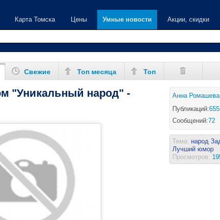
Карта Томска
Цены
Умные новости
Акции, скидки
Свежие
Топ месяца
Топ
м "Уникальный народ" -
Анна Ромашева
Публикаций:
655
Сообщений:
72
Тема:
народ
За
Лучший юмор
Просмотров:
19