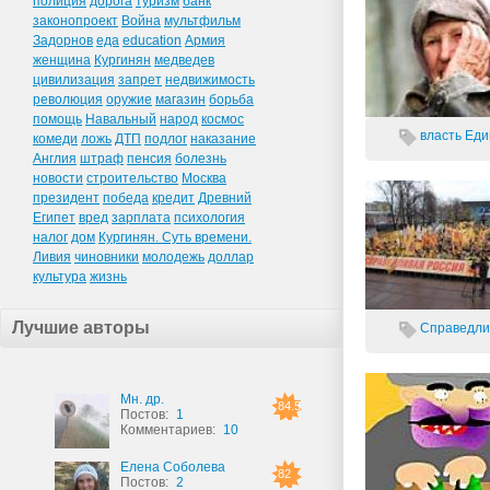
полиция
дорога
туризм
банк
законопроект
Война
мультфильм
Задорнов
еда
education
Армия
женщина
Кургинян
медведев
цивилизация
запрет
недвижимость
революция
оружие
магазин
борьба
помощь
Навальный
народ
космос
власть
Еди
комеди
ложь
ДТП
подлог
наказание
Англия
штраф
пенсия
болезнь
новости
строительство
Москва
президент
победа
кредит
Древний
Египет
вред
зарплата
психология
налог
дом
Кургинян. Суть времени.
Ливия
чиновники
молодежь
доллар
культура
жизнь
Лучшие авторы
Справедлив
Мн. др.
84.5
Постов:
1
Комментариев:
10
Елена Соболева
82
Постов:
2