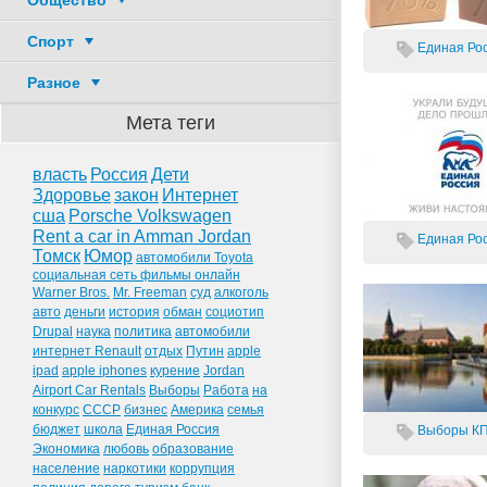
Общество
Спорт
Единая Рос
Разное
Мета теги
власть
Россия
Дети
Здоровье
закон
Интернет
сша
Porsche Volkswagen
Rent a car in Amman Jordan
Единая Рос
Томск
Юмор
автомобили Toyota
социальная сеть фильмы онлайн
Warner Bros.
Mr. Freeman
суд
алкоголь
авто
деньги
история
обман
социотип
Drupal
наука
политика
автомобили
интернет Renault
отдых
Путин
apple
ipad
apple iphones
курение
Jordan
Airport Car Rentals
Выборы
Работа
на
конкурс
СССР
бизнес
Америка
семья
бюджет
школа
Единая Россия
Выборы
К
Экономика
любовь
образование
население
наркотики
коррупция