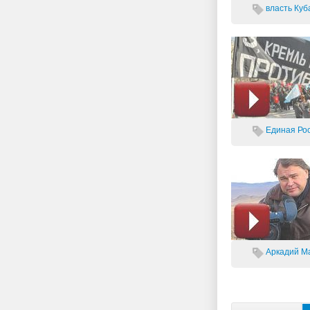
власть
Куб
Единая Рос
Аркадий Ма