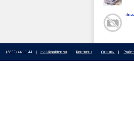
Имми
(3822) 44-11-44 |
mail@polden.su
|
Контакты
|
Отзывы
|
Работ