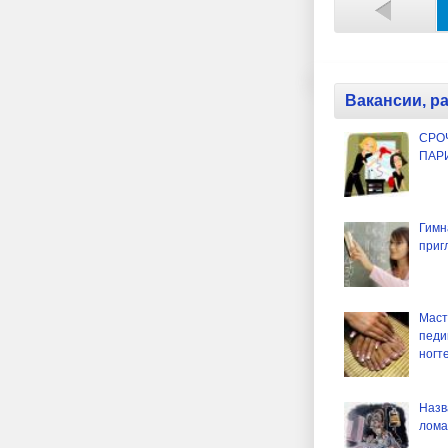
Вакансии, р
СРО
ПАР
Гимн
приг
Маст
педи
ногт
Назв
лома