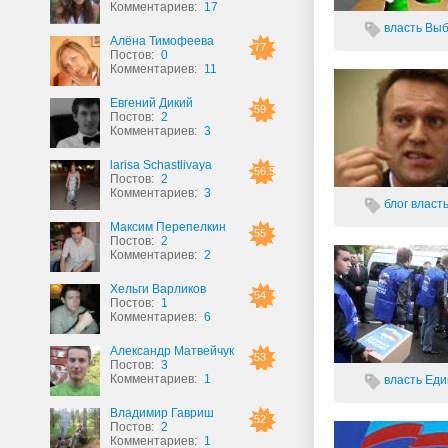
Комментариев:
17
власть
Вы
Алёна Тимофеева
77
Постов:
0
Комментариев:
11
Евгений Дикий
59
Постов:
2
Комментариев:
3
larisa Schastlivaya
56.5
Постов:
2
Комментариев:
3
блог
власт
Максим Перепелкин
55
Постов:
2
Комментариев:
2
Хельги Варликов
54
Постов:
1
Комментариев:
6
Александр Матвейчук
53
Постов:
3
Комментариев:
1
власть
Еди
Владимир Гавриш
52
Постов:
2
Комментариев:
1