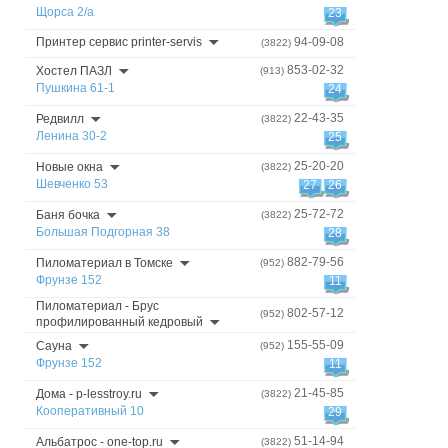
Щорса 2/а
23
Принтер сервис printer-servis
94-09-08
(3822)
853-02-32
Хостел ПАЗЛ
(913)
Пушкина 61-1
24
22-43-35
Редвилл
(3822)
Ленина 30-2
25
25-20-20
Новые окна
(3822)
Шевченко 53
27
26
25-72-72
Баня бочка
(3822)
Большая Подгорная 38
28
882-79-56
Пиломатериал в Томске
(952)
Фрунзе 152
11
Пиломатериал - Брус
802-57-12
(952)
профилированный кедровый
155-55-09
Сауна
(952)
Фрунзе 152
11
21-45-85
Дома - p-lesstroy.ru
(3822)
Кооперативный 10
29
51-14-94
Альбатрос - one-top.ru
(3822)