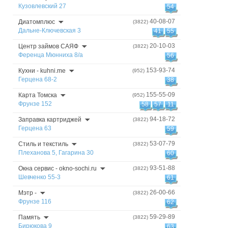
Кузовлевский 27
54
40-08-07
Диатомплюс
(3822)
Дальне-Ключевская 3
41
55
20-10-03
Центр займов САЯФ
(3822)
Ференца Мюнниха 8/а
56
153-93-74
Кухни - kuhni.me
(952)
Герцена 68-2
38
155-55-09
Карта Томска
(952)
Фрунзе 152
58
57
11
94-18-72
Заправка картриджей
(3822)
Герцена 63
59
53-07-79
Стиль и текстиль
(3822)
Плеханова 5, Гагарина 30
60
93-51-88
Окна сервис - okno-sochi.ru
(3822)
Шевченко 55-3
61
26-00-66
Мэтр -
(3822)
Фрунзе 116
62
59-29-89
Память
(3822)
Бирюкова 9
63