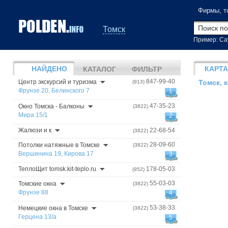
Фирмы, т
Томск
Пример: Са
НАЙДЕНО
КАРТА
КАТАЛОГ
ФИЛЬТР
847-99-40
Центр экскурсий и туризма
(913)
Томск, 
Фрунзе 20, Белинского 7
1
47-35-23
Окно Томска - Балконы
(3822)
Мира 15/1
2
Жалюзи и к
22-68-54
(3822)
28-09-60
Потолки натяжные в Томске
(3822)
Вершинина 19, Кирова 17
3
ТеплоЩит tomsk.kit-teplo.ru
178-05-03
(952)
55-03-03
Томские окна
(3822)
Фрунзе 88
4
53-38-33
Немецкие окна в Томске
(3822)
Герцена 13/а
5