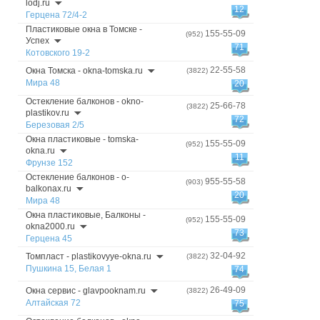
lodj.ru
12
Герцена 72/4-2
Пластиковые окна в Томске -
155-55-09
(952)
Успех
71
Котовского 19-2
22-55-58
Окна Томска - okna-tomska.ru
(3822)
Мира 48
20
Остекление балконов - okno-
25-66-78
(3822)
plastikov.ru
72
Березовая 2/5
Окна пластиковые - tomska-
155-55-09
(952)
okna.ru
11
Фрунзе 152
Остекление балконов - o-
955-55-58
(903)
balkonax.ru
20
Мира 48
Окна пластиковые, Балконы -
155-55-09
(952)
okna2000.ru
73
Герцена 45
32-04-92
Томпласт - plastikovyye-okna.ru
(3822)
Пушкина 15, Белая 1
74
26-49-09
Окна сервис - glavpooknam.ru
(3822)
Алтайская 72
75