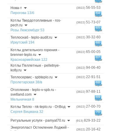
56-55-53
Нова-т
(3822)
Пирогова 13/б
64
Котлы Твердотопливные - ros-
51-73-07
(3822)
pech.ru
65
Розы Люксембург 53
30-32-60
Теплоснаб - teplo-audit.ru
(3822)
Иркутский 194
66
Котлы длительного горения -
65-00-05
(3822)
brenner-teplo.ru
67
Красноармейская 122
Котлы Пеллетные - pelletnye-
94-06-40
(3822)
kotly.ru
22-91-51
Теплосервис - spbteplo.ru
(3822)
Пролетарская 38/в
68
Отопление - teplo-v-spb.ru -
97-88-11
(3822)
svetland.com
69
Мельничная 8
27-00-70
Котлы Тепло - nk-teplo.ru - ОтВод
(3822)
Сергея Вицмана 32
70
Ритуальные услуги - pamyat70.ru
829-33-22
(913)
Энергопласт Остекление Лоджий -
20-16-42
(3822)