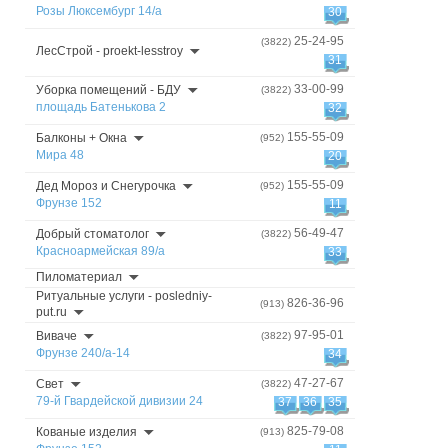
Розы Люксембург 14/а
30
25-24-95
(3822)
ЛесСтрой - proekt-lesstroy
31
33-00-99
Уборка помещений - БДУ
(3822)
площадь Батенькова 2
32
155-55-09
Балконы + Окна
(952)
Мира 48
20
155-55-09
Дед Мороз и Снегурочка
(952)
Фрунзе 152
11
56-49-47
Добрый стоматолог
(3822)
Красноармейская 89/а
33
Пиломатериал
Ритуальные услуги - posledniy-
826-36-96
(913)
put.ru
97-95-01
Виваче
(3822)
Фрунзе 240/а-14
34
47-27-67
Свет
(3822)
79-й Гвардейской дивизии 24
37
36
35
825-79-08
Кованые изделия
(913)