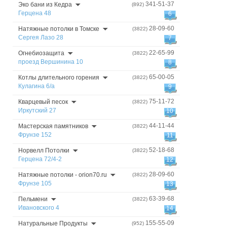
341-51-37
Эко бани из Кедра
(892)
Герцена 48
6
28-09-60
Натяжные потолки в Томске
(3822)
Сергея Лазо 28
7
22-65-99
Огнебиозащита
(3822)
проезд Вершинина 10
8
65-00-05
Котлы длительного горения
(3822)
Кулагина 6/а
9
75-11-72
Кварцевый песок
(3822)
Иркутский 27
10
44-11-44
Мастерская памятников
(3822)
Фрунзе 152
11
52-18-68
Норвелл Потолки
(3822)
Герцена 72/4-2
12
28-09-60
Натяжные потолки - orion70.ru
(3822)
Фрунзе 105
13
63-39-68
Пельмени
(3822)
Ивановского 4
14
155-55-09
Натуральные Продукты
(952)