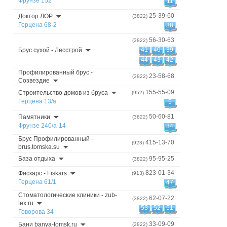
Фрунзе 152
11
25-39-60
Доктор ЛОР
(3822)
Герцена 68-2
38
56-30-63
(3822)
41
40
39
Брус сухой - Лесстрой
44
43
42
Профилированный брус -
23-58-68
(3822)
Созвездие
155-55-09
Строительство домов из бруса
(952)
Герцена 13/а
5
50-60-81
Памятники
(3822)
Фрунзе 240/а-14
34
Брус Профилированный -
415-13-70
(923)
brus.tomska.su
База отдыха
95-95-25
(3822)
823-01-34
Фискарс - Fiskars
(913)
Герцена 61/1
47
Стоматологические клиники - zub-
62-07-22
(3822)
tex.ru
53
52
51
Говорова 34
33-09-09
Бани banya-tomsk.ru
(3822)