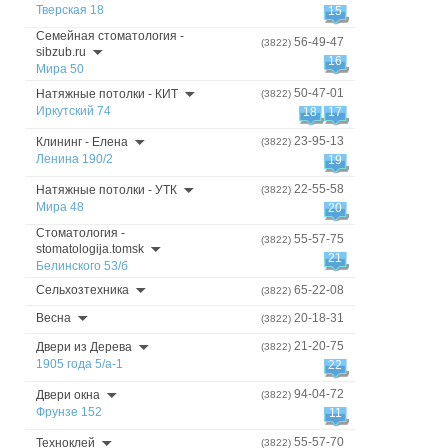
Тверская 18
15
Семейная стоматология -
56-49-47
(3822)
sibzub.ru
16
Мира 50
50-47-01
Натяжные потолки - КИТ
(3822)
Иркутский 74
18
17
23-95-13
Клининг - Елена
(3822)
Ленина 190/2
19
22-55-58
Натяжные потолки - УТК
(3822)
Мира 48
20
Стоматология -
55-57-75
(3822)
stomatologija.tomsk
21
Белинского 53/б
Сельхозтехника
65-22-08
(3822)
Весна
20-18-31
(3822)
21-20-75
Двери из Дерева
(3822)
1905 года 5/а-1
22
94-04-72
Двери окна
(3822)
Фрунзе 152
11
55-57-70
Техноклей
(3822)