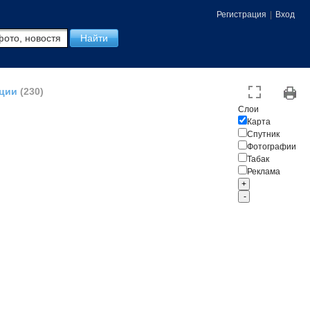
Регистрация
|
Вход
кции
(230)
Слои
Карта
Спутник
Фотографии
Табак
Реклама