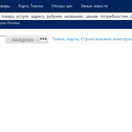
овары
Карта Томска
Обзоры цен
Умные новости
уны Ленина
sss
Томск, карта, Строительные констру
НАЙДЕНО