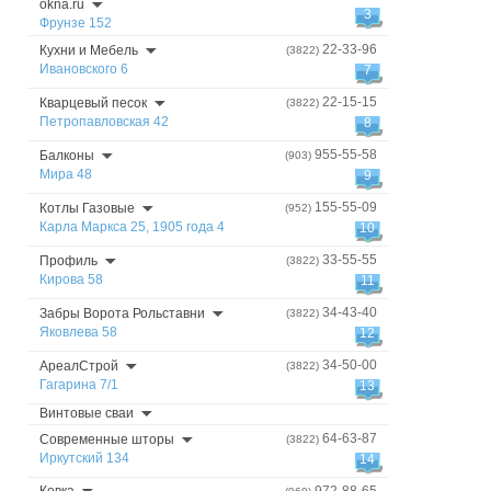
okna.ru
3
Фрунзе 152
22-33-96
Кухни и Мебель
(3822)
Ивановского 6
7
22-15-15
Кварцевый песок
(3822)
Петропавловская 42
8
955-55-58
Балконы
(903)
Мира 48
9
155-55-09
Котлы Газовые
(952)
Карла Маркса 25, 1905 года 4
10
33-55-55
Профиль
(3822)
Кирова 58
11
34-43-40
Забры Ворота Рольставни
(3822)
Яковлева 58
12
34-50-00
АреалСтрой
(3822)
Гагарина 7/1
13
Винтовые сваи
64-63-87
Современные шторы
(3822)
Иркутский 134
14