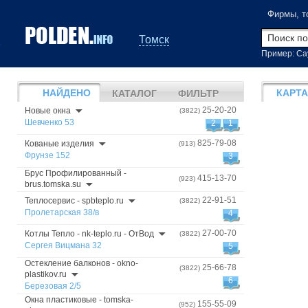
Фирмы, т
Томск
Пример: Са
НАЙДЕНО
КАРТА
КАТАЛОГ
ФИЛЬТР
25-20-20
Новые окна
(3822)
Шевченко 53
2
1
825-79-08
Кованые изделия
(913)
Фрунзе 152
3
Брус Профилированный -
415-13-70
(923)
brus.tomska.su
22-91-51
Теплосервис - spbteplo.ru
(3822)
Пролетарская 38/в
4
27-00-70
Котлы Тепло - nk-teplo.ru - ОтВод
(3822)
Сергея Вицмана 32
5
Остекление балконов - okno-
25-66-78
(3822)
plastikov.ru
6
Березовая 2/5
Окна пластиковые - tomska-
155-55-09
(952)