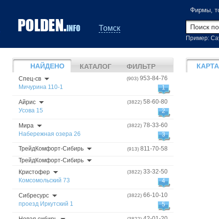
Фирмы, т
Томск
Пример: Са
НАЙДЕНО
КАРТА
КАТАЛОГ
ФИЛЬТР
953-84-76
Спец-св
(903)
Мичурина 110-1
1
58-60-80
Айрис
(3822)
Усова 15
2
78-33-60
Мира
(3822)
Набережная озера 26
3
ТрейдКомфорт-Сибирь
811-70-58
(913)
ТрейдКомфорт-Сибирь
33-32-50
Кристофер
(3822)
Комсомольский 73
4
66-10-10
Сибресурс
(3822)
проезд Иркутский 1
5
42-01-20
(3822)