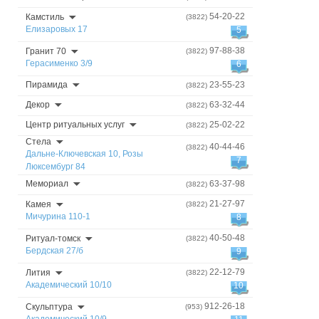
54-20-22
Камстиль
(3822)
Елизаровых 17
5
97-88-38
Гранит 70
(3822)
Герасименко 3/9
6
Пирамида
23-55-23
(3822)
Декор
63-32-44
(3822)
Центр ритуальных услуг
25-02-22
(3822)
Стела
40-44-46
(3822)
Дальне-Ключевская 10, Розы
7
Люксембург 84
Мемориал
63-37-98
(3822)
21-27-97
Камея
(3822)
Мичурина 110-1
8
40-50-48
Ритуал-томск
(3822)
Бердская 27/б
9
22-12-79
Лития
(3822)
Академический 10/10
10
912-26-18
Скульптура
(953)