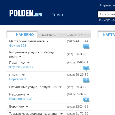
Фирмы, т
Томск
Пример: Са
НАЙДЕНО
КАРТА
КАТАЛОГ
ФИЛЬТР
44-11-44
Мастерская памятников
(3822)
Фрунзе 152
1
Ритуальные услуги - posledniy-
826-36-96
(913)
put.ru
50-60-81
Памятники
(3822)
Фрунзе 240/а-14
2
59-29-89
Память
(3822)
Бирюкова 9
3
Ритуальные услуги - pamyat70.ru
829-33-22
(913)
65-32-96
Некрополь
(3822)
Белозерская 30
4
Воронино
22-24-29
(3822)
Томская мемориальная компания
41-71-50
(3822)