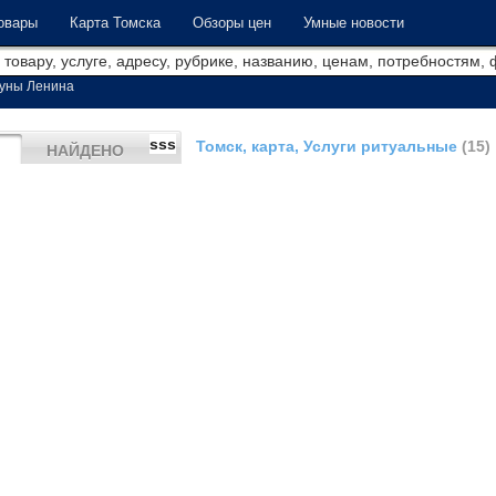
овары
Карта Томска
Обзоры цен
Умные новости
уны Ленина
sss
Томск, карта, Услуги ритуальные
(15)
НАЙДЕНО