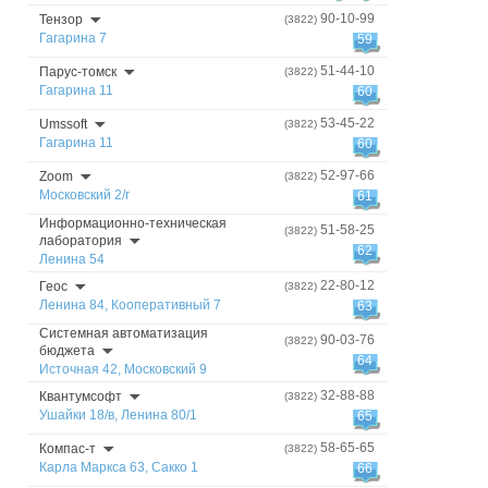
90-10-99
Тензор
(3822)
Гагарина 7
59
51-44-10
Парус-томск
(3822)
Гагарина 11
60
53-45-22
Umssoft
(3822)
Гагарина 11
60
52-97-66
Zoom
(3822)
Московский 2/г
61
Информационно-техническая
51-58-25
(3822)
лаборатория
62
Ленина 54
22-80-12
Геос
(3822)
Ленина 84, Кооперативный 7
63
Системная автоматизация
90-03-76
(3822)
бюджета
64
Источная 42, Московский 9
32-88-88
Квантумсофт
(3822)
Ушайки 18/в, Ленина 80/1
65
58-65-65
Компас-т
(3822)
Карла Маркса 63, Сакко 1
66