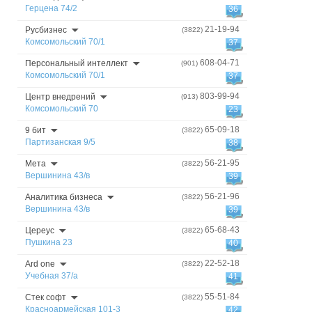
Герцена 74/2
36
21-19-94
Русбизнес
(3822)
Комсомольский 70/1
37
608-04-71
Персональный интеллект
(901)
Комсомольский 70/1
37
803-99-94
Центр внедрений
(913)
Комсомольский 70
23
65-09-18
9 бит
(3822)
Партизанская 9/5
38
56-21-95
Мета
(3822)
Вершинина 43/в
39
56-21-96
Аналитика бизнеса
(3822)
Вершинина 43/в
39
65-68-43
Цереус
(3822)
Пушкина 23
40
22-52-18
Ard one
(3822)
Учебная 37/а
41
55-51-84
Стек софт
(3822)
Красноармейская 101-3
42