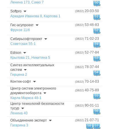
Ленина 173, Сакко 7
50
20-03-50
Softpro
(3822)
Аркадия Иванова 8, Карпова 1
51
53-46-83
Гис-асупроект
(3822)
Фрунзе 11/б
52
71-02-23
Сибирьсофтпроект
(3822)
Советская 55-1
24
52-77-84
Edison
(3822)
Крылова 21, Никитина 5
53
Синтез интеллектуальных
78-37-44
(3822)
систем
54
Герцена 2
Контек-софт
70-14-03
(3822)
Центр систем электронного
40-75-89
(3822)
документооборота
55
Карла Маркса 48-1
Центр технологий безопасности
90-01-11
(3822)
тусур
56
Ленина 40
21-07-71
Объединение эксперт
(3822)
Гагарина 3
58
57