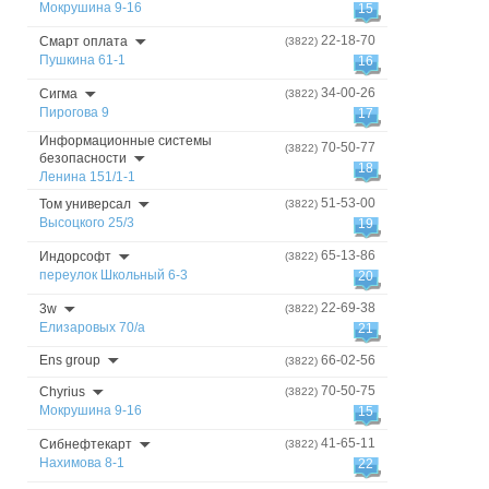
Мокрушина 9-16
15
22-18-70
Смарт оплата
(3822)
Пушкина 61-1
16
34-00-26
Сигма
(3822)
Пирогова 9
17
Информационные системы
70-50-77
(3822)
безопасности
18
Ленина 151/1-1
51-53-00
Том универсал
(3822)
Высоцкого 25/3
19
65-13-86
Индорсофт
(3822)
переулок Школьный 6-3
20
22-69-38
3w
(3822)
Елизаровых 70/а
21
Ens group
66-02-56
(3822)
70-50-75
Chyrius
(3822)
Мокрушина 9-16
15
41-65-11
Сибнефтекарт
(3822)
Нахимова 8-1
22