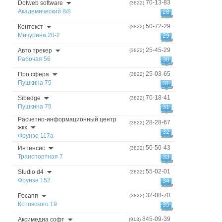
70-13-83
Dotweb software
(3822)
Академический 8/8
28
50-72-29
Контекст
(3822)
Мичурина 20-2
29
25-45-29
Авто трекер
(3822)
Рабочая 56
30
25-03-65
Про сфера
(3822)
Пушкина 75
31
70-18-41
Sibedge
(3822)
Пушкина 75
31
Расчетно-информационный центр
28-28-67
(3822)
жкх
32
Фрунзе 117а
50-50-43
Интенсис
(3822)
Транспортная 7
33
55-02-01
Studio d4
(3822)
Фрунзе 152
34
32-08-70
Росапп
(3822)
Котовского 19
35
845-09-39
Аксимедиа софт
(913)