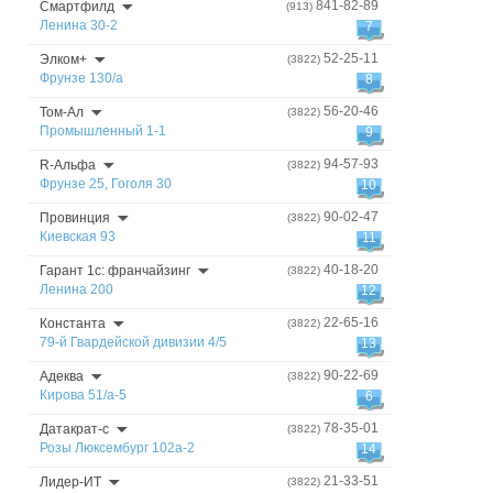
841-82-89
Смартфилд
(913)
Ленина 30-2
7
52-25-11
Элком+
(3822)
Фрунзе 130/а
8
56-20-46
Том-Ал
(3822)
Промышленный 1-1
9
94-57-93
R-Альфа
(3822)
Фрунзе 25, Гоголя 30
10
90-02-47
Провинция
(3822)
Киевская 93
11
40-18-20
Гарант 1с: франчайзинг
(3822)
Ленина 200
12
22-65-16
Константа
(3822)
79-й Гвардейской дивизии 4/5
13
90-22-69
Адеква
(3822)
Кирова 51/а-5
6
78-35-01
Датакрат-с
(3822)
Розы Люксембург 102а-2
14
21-33-51
Лидер-ИТ
(3822)