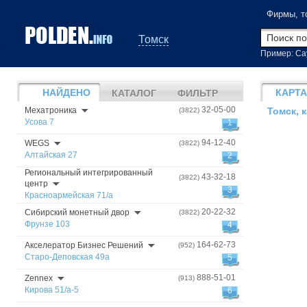
Фирмы, т
Томск
Пример: Са
НАЙДЕНО
КАРТА
КАТАЛОГ
ФИЛЬТР
32-05-00
Мехатроника
(3822)
Томск, 
Усова 7
1
94-12-40
WEGS
(3822)
Алтайская 27
2
Региональный интегрированный
43-32-18
(3822)
центр
3
Красноармейская 71/а
20-22-32
Сибирский монетный двор
(3822)
Фрунзе 103
4
164-62-73
Акселератор Бизнес Решений
(952)
Старо-Деповская 49а
5
888-51-01
Zennex
(913)
Кирова 51/а-5
6