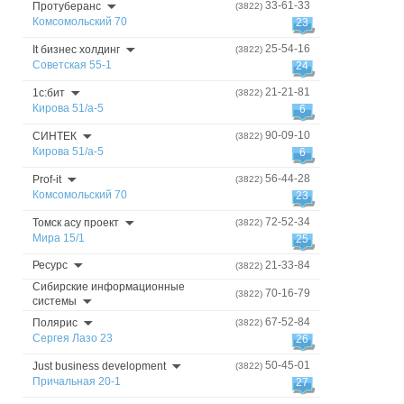
33-61-33
Протуберанс
(3822)
Комсомольский 70
23
25-54-16
It бизнес холдинг
(3822)
Советская 55-1
24
21-21-81
1с:бит
(3822)
Кирова 51/а-5
6
90-09-10
СИНТЕК
(3822)
Кирова 51/а-5
6
56-44-28
Prof-it
(3822)
Комсомольский 70
23
72-52-34
Томск асу проект
(3822)
Мира 15/1
25
Ресурс
21-33-84
(3822)
Сибирские информационные
70-16-79
(3822)
системы
67-52-84
Полярис
(3822)
Сергея Лазо 23
26
50-45-01
Just business development
(3822)
Причальная 20-1
27