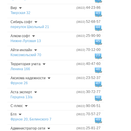
44-23-86
Вир
(3822)
Тверская 32
43
52-68-57
Сибирь софт
(3822)
переулок Школьный 21
44
25-90-90
Алком софт
(3822)
Нижне-Луговая 13
45
70-12-00
Айти-инлайн
(3822)
Комсомольский 70
23
40-47-60
Территория учета
(3822)
Ленина 166
46
23-52-37
Аксиома надежности
(3822)
Фрунзе 26
47
30-72-77
Аста эксперт
(3822)
Герцена 13/а
48
С-плюс
90-06-51
(3822)
70-57-27
Бтп
(3822)
Фрунзе 20, Белинского 7
49
25-81-27
Администратор сети
(3822)