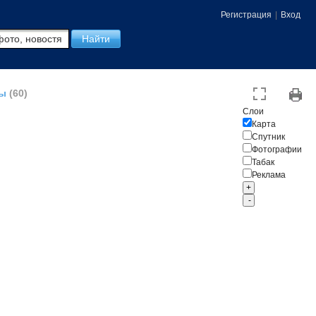
Регистрация
|
Вход
ры
(60)
Слои
Карта
Спутник
Фотографии
Табак
Реклама