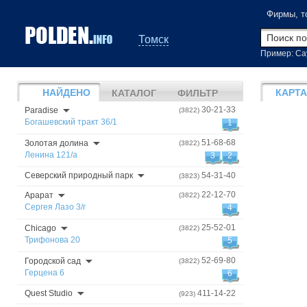
Фирмы, т
Томск
Пример: Са
НАЙДЕНО
КАРТА
КАТАЛОГ
ФИЛЬТР
30-21-33
Paradise
(3822)
Богашевский тракт 36/1
1
51-68-68
Золотая долина
(3822)
Ленина 121/а
3
2
Северский природный парк
54-31-40
(3823)
22-12-70
Арарат
(3822)
Сергея Лазо 3/г
4
25-52-01
Chicago
(3822)
Трифонова 20
5
52-69-80
Городской сад
(3822)
Герцена 6
6
Quest Studio
411-14-22
(923)