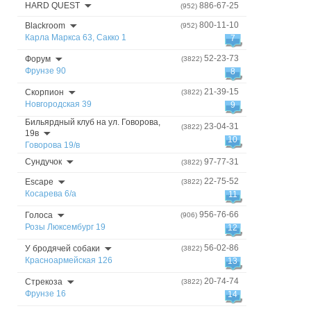
HARD QUEST
886-67-25
(952)
800-11-10
Blackroom
(952)
Карла Маркса 63, Сакко 1
7
52-23-73
Форум
(3822)
Фрунзе 90
8
21-39-15
Скорпион
(3822)
Новгородская 39
9
Бильярдный клуб на ул. Говорова,
23-04-31
(3822)
19в
10
Говорова 19/в
Сундучок
97-77-31
(3822)
22-75-52
Escape
(3822)
Косарева 6/а
11
956-76-66
Голоса
(906)
Розы Люксембург 19
12
56-02-86
У бродячей собаки
(3822)
Красноармейская 126
13
20-74-74
Стрекоза
(3822)
Фрунзе 16
14