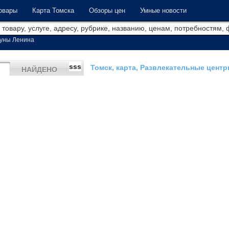
овары
Карта Томска
Обзоры цен
Умные новости
уны Ленина
sss
Томск, карта, Развлекательные цент
НАЙДЕНО