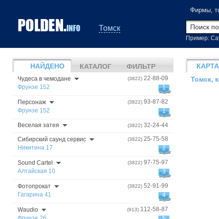
Фирмы, т
Томск
Пример: Са
НАЙДЕНО
КАРТА
КАТАЛОГ
ФИЛЬТР
22-88-09
Чудеса в чемодане
(3822)
Томск, 
Фрунзе 152
1
93-87-82
Персонаж
(3822)
Фрунзе 152
1
Веселая затея
32-24-44
(3822)
25-75-58
Сибирский саунд сервис
(3822)
Никитина 17
2
97-75-97
Sound Cartel
(3822)
Алтайская 10
3
52-91-99
Фотопрокат
(3822)
Гагарина 41
4
112-58-87
Waudio
(913)
Фрунзе 26
5