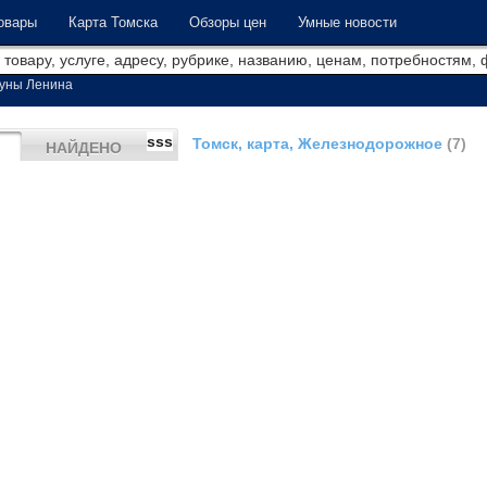
овары
Карта Томска
Обзоры цен
Умные новости
уны Ленина
sss
Томск, карта, Железнодорожное
(7)
НАЙДЕНО