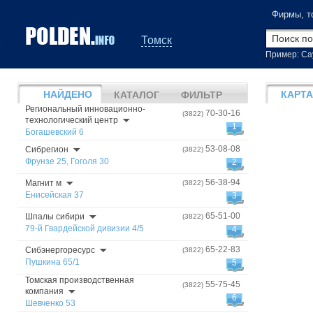
Фирмы, т
Томск
Пример: Са
НАЙДЕНО
КАРТА
КАТАЛОГ
ФИЛЬТР
Региональный инновационно-
70-30-16
(3822)
технологический центр
1
Богашевский 6
53-08-08
Сибрегион
(3822)
Фрунзе 25, Гоголя 30
2
56-38-94
Магнит м
(3822)
Енисейская 37
3
65-51-00
Шпалы сибири
(3822)
79-й Гвардейской дивизии 4/5
4
65-22-83
Сибэнергоресурс
(3822)
Пушкина 65/1
5
Томская производственная
55-75-45
(3822)
компания
6
Шевченко 53