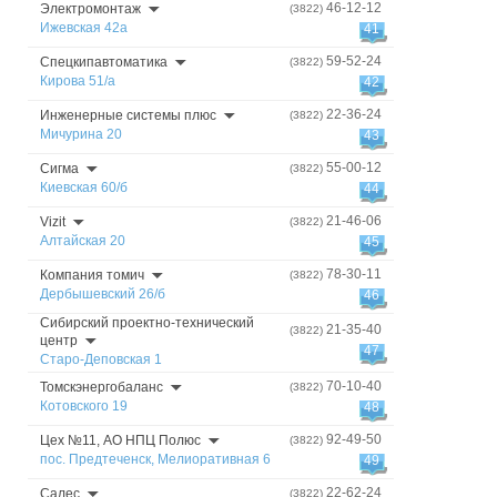
46-12-12
Электромонтаж
(3822)
Ижевская 42а
41
59-52-24
Спецкипавтоматика
(3822)
Кирова 51/а
42
22-36-24
Инженерные системы плюс
(3822)
Мичурина 20
43
55-00-12
Сигма
(3822)
Киевская 60/б
44
21-46-06
Vizit
(3822)
Алтайская 20
45
78-30-11
Компания томич
(3822)
Дербышевский 26/б
46
Сибирский проектно-технический
21-35-40
(3822)
центр
47
Старо-Деповская 1
70-10-40
Томскэнергобаланс
(3822)
Котовского 19
48
92-49-50
Цех №11, АО НПЦ Полюс
(3822)
пос. Предтеченск, Мелиоративная 6
49
22-62-24
Салес
(3822)