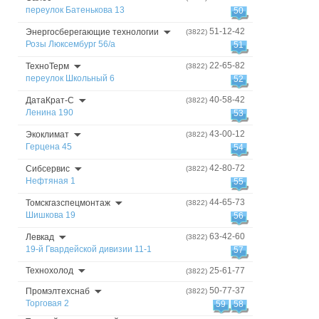
переулок Батенькова 13
50
51-12-42
Энергосберегающие технологии
(3822)
Розы Люксембург 56/а
51
22-65-82
ТехноТерм
(3822)
переулок Школьный 6
52
40-58-42
ДатаКрат-С
(3822)
Ленина 190
53
43-00-12
Экоклимат
(3822)
Герцена 45
54
42-80-72
Сибсервис
(3822)
Нефтяная 1
55
44-65-73
Томскгазспецмонтаж
(3822)
Шишкова 19
56
63-42-60
Левкад
(3822)
19-й Гвардейской дивизии 11-1
57
Технохолод
25-61-77
(3822)
50-77-37
Промэлтехснаб
(3822)
Торговая 2
59
58