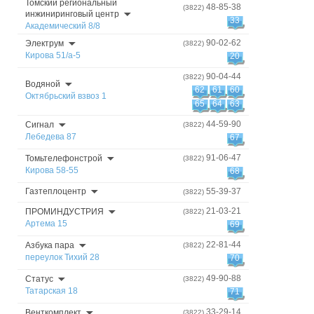
Томский региональный
48-85-38
(3822)
инжиниринговый центр
33
Академический 8/8
90-02-62
Электрум
(3822)
Кирова 51/а-5
20
90-04-44
(3822)
Водяной
62
61
60
Октябрьский взвоз 1
65
64
63
44-59-90
Сигнал
(3822)
Лебедева 87
67
91-06-47
Томьтелефонстрой
(3822)
Кирова 58-55
68
Газтеплоцентр
55-39-37
(3822)
21-03-21
ПРОМИНДУСТРИЯ
(3822)
Артема 15
69
22-81-44
Азбука пара
(3822)
переулок Тихий 28
70
49-90-88
Статус
(3822)
Татарская 18
71
33-29-14
Венткомплект
(3822)