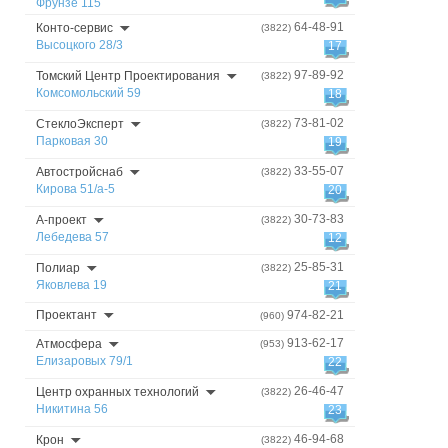
Фрунзе 115
64-48-91
Конто-сервис
(3822)
Высоцкого 28/3
17
97-89-92
Томский Центр Проектирования
(3822)
Комсомольский 59
18
73-81-02
СтеклоЭксперт
(3822)
Парковая 30
19
33-55-07
Автостройснаб
(3822)
Кирова 51/а-5
20
30-73-83
А-проект
(3822)
Лебедева 57
12
25-85-31
Полиар
(3822)
Яковлева 19
21
Проектант
974-82-21
(960)
913-62-17
Атмосфера
(953)
Елизаровых 79/1
22
26-46-47
Центр охранных технологий
(3822)
Никитина 56
23
46-94-68
Крон
(3822)