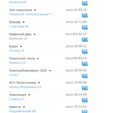
Киевская 90
24
25-83-20
Эсб-технологии
(3822)
Ленина 84, Кооперативный 7
25
41-71-80
Юниэйр
(3822)
Советская 98
26
423-52-37
Каменный двор
(923)
Шевченко 19
27
20-06-11
Буран
(3822)
Ленина 76
28
549-83-23
Технология тепла
(909)
Ленина 215
29
30-58-65
ЭлектроИнжиниринг, ООО
(3822)
Усова 7
30
20-90-83
АСК-Теплотехника
(3822)
проезд Вершинина 10
31
30-14-09
Электроцех
(3822)
Савиных 3
32
70-14-61
Кавитон
(3822)
Академический 8/8
33