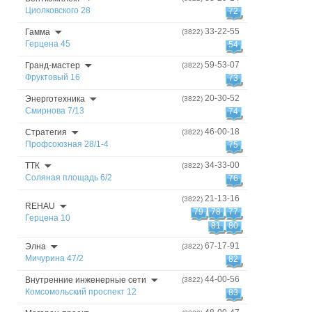
Циолковского 28
72
33-22-55
Гамма
(3822)
Герцена 45
54
59-53-07
Гранд-мастер
(3822)
Фруктовый 16
73
20-30-52
Энерготехника
(3822)
Смирнова 7/13
74
46-00-18
Стратегия
(3822)
Профсоюзная 28/1-4
75
34-33-00
ТТК
(3822)
Соляная площадь 6/2
76
21-13-16
(3822)
REHAU
79
78
77
Герцена 10
81
80
67-17-91
Элна
(3822)
Мичурина 47/2
82
44-00-56
Внутренние инженерные сети
(3822)
Комсомольский проспект 12
83