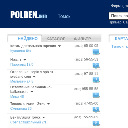
Фирмы, т
Томск
Пример: Са
НАЙДЕНО
КАРТА
КАТАЛОГ
ФИЛЬТР
65-00-05
Котлы длительного горения
(3822)
Томск, 
Кулагина 6/а
1
56-55-53
Нова-т
(3822)
Пирогова 13/б
2
Отопление - teplo-v-spb.ru -
97-88-11
(3822)
svetland.com
3
Мельничная 8
Остекление балконов - o-
955-55-58
(903)
balkonax.ru
4
Мира 48
47-05-00
Теплосчетчики - Этис
(3822)
Смирнова 36
5
155-55-09
Вентиляция Томск
(952)
Совпартшкольный 2/1
6