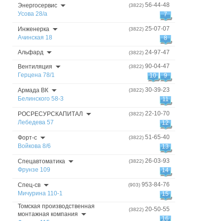
56-44-48
Энергосервис
(3822)
Усова 28/а
7
25-07-07
Инженерка
(3822)
Ачинская 18
8
Альфард
24-97-47
(3822)
90-04-47
Вентиляция
(3822)
Герцена 78/1
10
9
30-39-23
Армада ВК
(3822)
Белинского 58-3
11
22-10-70
РОСРЕСУРСКАПИТАЛ
(3822)
Лебедева 57
12
51-65-40
Форт-с
(3822)
Войкова 8/6
13
26-03-93
Спецавтоматика
(3822)
Фрунзе 109
14
953-84-76
Спец-св
(903)
Мичурина 110-1
15
Томская производственная
20-50-55
(3822)
монтажная компания
16