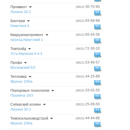
30-70-90
Промвент
(3822)
Ленина 30-2
34
93-68-88
Биотерм
(3822)
Никитина 4
35
65-44-56
Кварцэнергоремонт
(3822)
проезд Иркутский 1
36
72-30-10
Томтрэйд
(3822)
Усть-Киргизка 6-я 4
37
53-46-57
Профи
(3822)
Московский 6/3
38
44-25-89
Тепломер
(3822)
Фрунзе 109/а
39
33-02-55
Передовые технологии
(3822)
Пушкина 16/3
40
25-09-50
Сибирский хозяин
(3822)
Ленина 30-2
34
44-44-88
Томсксельхозводстрой
(3822)
Фрунзе 109/а
39