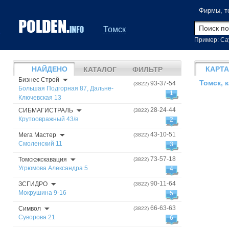
Фирмы, т
Томск
Пример: Са
НАЙДЕНО
КАРТА
КАТАЛОГ
ФИЛЬТР
Бизнес Строй
Томск, 
93-37-54
(3822)
Большая Подгорная 87, Дальне-
1
Ключевская 13
28-24-44
СИБМАГИСТРАЛЬ
(3822)
Крутоовражный 43/в
2
43-10-51
Мега Мастер
(3822)
Смоленский 11
3
73-57-18
Томскэкскавация
(3822)
Угрюмова Александра 5
4
90-11-64
ЗСГИДРО
(3822)
Мокрушина 9-16
5
66-63-63
Символ
(3822)
Суворова 21
6