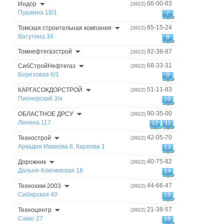
66-00-83
Индор
(3822)
Пушкина 18/1
7
65-15-24
Томская строительная компания
(3822)
Ватутина 34
8
Томнефтегазстрой
92-38-87
(3822)
68-33-31
СибСтройНефтегаз
(3822)
Березовая 6/1
9
51-11-83
КАРГАСОКДОРСТРОЙ
(3822)
Пионерский 3/а
10
90-35-00
ОБЛАСТНОЕ ДРСУ
(3822)
Ленина 117
12
11
42-05-70
Технострой
(3822)
Аркадия Иванова 8, Карпова 1
13
40-75-82
Дорожник
(3822)
Дальне-Ключевская 18
14
44-66-47
Технохим-2003
(3822)
Сибирская 40
15
21-38-57
Техноцентр
(3822)
Сакко 27
16