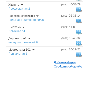
46-33-79
Жд путь
(3822)
Профсоюзная 2
17
76-38-14
Дорстройсервис и к
(3822)
Большая Подгорная 204/а
18
51-80-11
Пмк-томь
(3822)
Источная 51
19
65-43-32
Дорремстрой
(3822)
переулок Школьный 6
20
76-19-21
Мостоотряд-101
(3822)
Причальная 1
21
Добавить фирму
Сообщить об ошибке