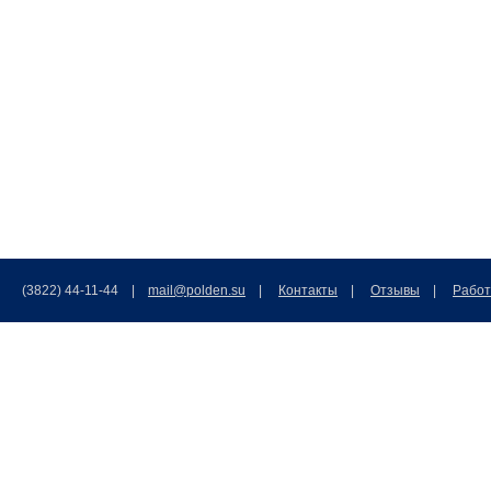
(3822) 44-11-44 |
mail@polden.su
|
Контакты
|
Отзывы
|
Работ