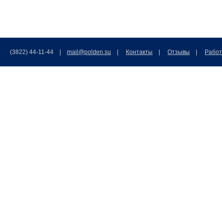
(3822) 44-11-44 |
mail@polden.su
|
Контакты
|
Отзывы
|
Работ