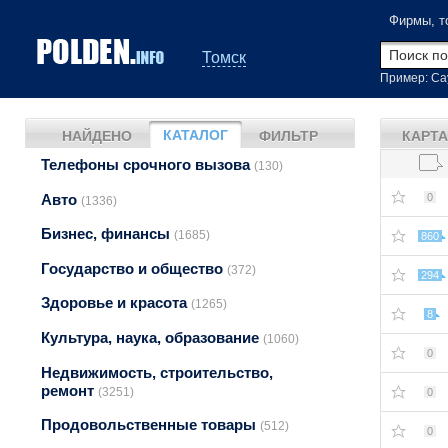
Фирмы, т
Томск
Пример: Са
КАТАЛОГ
НАЙДЕНО
ФИЛЬТР
КАРТА
Телефоны срочного вызова
(130)
Авто
0
(1336)
Бизнес, финансы
(1685)
860
Государство и общество
(372)
294
Здоровье и красота
(1265)
8
Культура, наука, образование
(1060)
0
Недвижимость, строительство,
ремонт
(3251)
0
Продовольственные товары
(512)
0