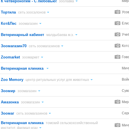
К четвероногим - С любовью!
Мир
зоолавка
Тортила
Усов
сеть зоосалонов
Кот&Пес
Ели
зоомагазин
Ветеринарный кабинет
Уче
малдыбаева м.э.
Зоомагазин70
Кото
сеть зоомагазинов
Zoomarket
Гов
зоомаркет
Ветеринарная клиника
Мич
Zoo Memory
Войк
центр ритуальных услуг для животных
Зоомир
Суво
зоомагазин
Амазонка
Мир
зоомагазин
Зоомаг
Сер
сеть зоомагазинов
Ветеринарная клиника
томский сельскохозяйственный
Мич
институт, филиал нгау