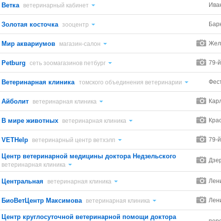
Ветка
Ива
ветеринарный кабинет
Золотая косточка
Бар
зооцентр
Мир аквариумов
Жел
магазин-салон
Petburg
79-й
сеть зоомагазинов петбург
Ветеринарная клиника
Фес
томского объединения ветеринарии
Айболит
Карл
ветеринарная клиника
В мире животных
Кра
ветеринарная клиника
VETHelp
79-й
ветеринарный центр ветхэлп
Центр ветеринарной медицины доктора Недзельского
Дзер
ветеринарная клиника
Центральная
Лен
ветеринарная клиника
БиоВетЦентр Максимова
Лен
ветеринарная клиника
Центр круглосуточной ветеринарной помощи доктора