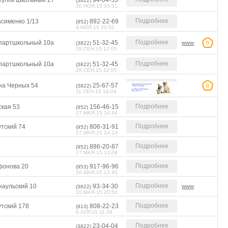
еулок Школьный 27
94-04-53
(3822)
30.НОЯ.15 20:31
Подробнее
асименко 1/13
892-22-69
(952)
4.НОЯ.15 20:52
Подробнее
партшкольный 10а
51-32-45
www
9
(3822)
28.СЕН.15 12:05
Подробнее
партшкольный 10а
51-32-45
(3822)
28.СЕН.15 12:05
на Черных 54
25-67-57
8
(3822)
11.СЕН.15 14:04
Подробнее
ская 53
156-46-15
(952)
27.МАЯ.15 14:44
Подробнее
тский 74
806-31-91
(952)
27.МАЯ.15 14:18
Подробнее
886-20-87
(952)
27.МАЯ.15 13:09
Подробнее
фонова 20
917-96-96
(953)
26.МАЯ.15 12:40
Подробнее
наульский 10
93-34-30
www
(3822)
10.МАЯ.15 20:50
Подробнее
утский 178
808-22-23
(913)
6.АПР.15 11:34
Подробнее
23-04-04
(3822)