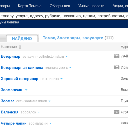
овары
Карта Томска
Обзоры цен
Умные новости
Акции, с
уны Ленина
Томск, Зоотовары, зооуслуги
(111)
НАЙДЕНО
Название
Адр
Ветеринар
79-й
ветхелп - vethelp.tomsk.ru
Ветеринарная клиника
Ирку
клиника zoo-c
Хороший ветеринар
Зел
ветклиника
Зоомагазин
Вок
Зоомаг
Груз
сеть зоомагазинов
Валенсия
Фру
зоосалон
Четыре лапки
Рабо
зоомагазин