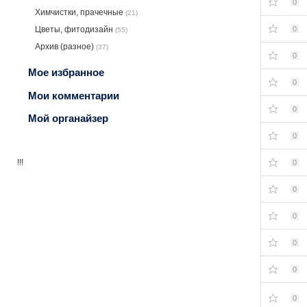
0
Химчистки, прачечные
(21)
0
Цветы, фитодизайн
(55)
Архив (разное)
(37)
0
Мое избранное
0
Мои комментарии
0
Мой органайзер
0
!!!
0
0
0
0
0
0