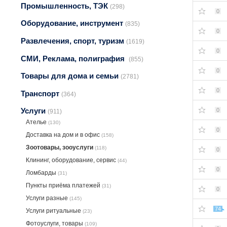
Промышленность, ТЭК
(298)
0
Оборудование, инструмент
(835)
0
Развлечения, спорт, туризм
(1619)
0
СМИ, Реклама, полиграфия
(855)
0
Товары для дома и семьи
(2781)
0
Транспорт
(364)
Услуги
0
(911)
Ателье
(130)
0
Доставка на дом и в офис
(158)
Зоотовары, зооуслуги
(118)
0
Клининг, оборудование, сервис
(44)
0
Ломбарды
(31)
Пункты приёма платежей
(31)
0
Услуги разные
(145)
74
Услуги ритуальные
(23)
Фотоуслуги, товары
(109)