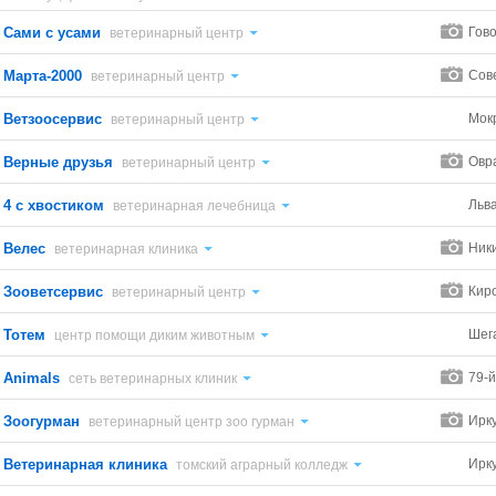
Сами с усами
Гово
ветеринарный центр
Марта-2000
Сов
ветеринарный центр
Ветзоосервис
Мок
ветеринарный центр
Верные друзья
Овр
ветеринарный центр
4 с хвостиком
Льва
ветеринарная лечебница
Велес
Ник
ветеринарная клиника
Зооветсервис
Кир
ветеринарный центр
Тотем
Шег
центр помощи диким животным
Animals
79-й
сеть ветеринарных клиник
Зоогурман
Ирку
ветеринарный центр зоо гурман
Ветеринарная клиника
Ирку
томский аграрный колледж