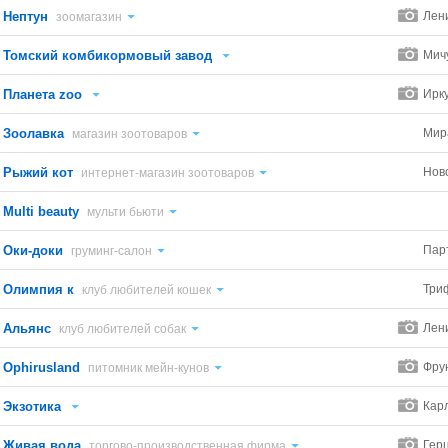
Нептун
Лен
зоомагазин
Томский комбикормовый завод
Мич
Планета zoo
Ирку
Зоолавка
Мир
магазин зоотоваров
Рыжий кот
Нов
интернет-магазин зоотоваров
Multi beauty
мульти бьюти
Оки-доки
Пар
груминг-салон
Олимпия к
Три
клуб любителей кошек
Альянс
Лен
клуб любителей собак
Ophirusland
Фру
питомник мейн-кунов
Экзотика
Карл
Живая вода
Гер
торгово-производственная фирма