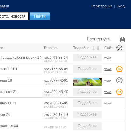
кидки
Регистрация
|
Вход
Развернуть
ес
Телефон
Подробно
Сайт
Подробнее
 Гвардейской дивизии 24
93-83-14
www
(3822)
13.МАР.23 14:50
Подробнее
тский 91/1
155-55-09
www
16
(952)
13.МАР.23 14:46
еная 18
877-42-05
www
-24
(913)
24.ФЕВ.23 10:30
Подробнее
зальная 21
894-48-40
www
20
(952)
20.ФЕВ.17 11:23
Подробнее
инская 12
806-85-95
www
(952)
19.АВГ.16 09:18
Подробнее
нзе 24
20-17-90
(3822)
24.АПР.16 21:59
Подробнее
чая 1-я 44
15.АПР.16 12:40