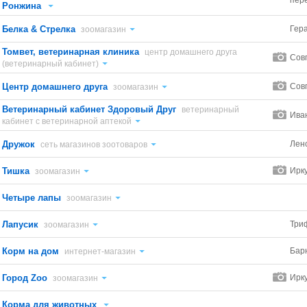
пер
Ронжина
Белка & Стрелка
Гер
зоомагазин
Томвет, ветеринарная клиника
центр домашнего друга
Сов
(ветеринарный кабинет)
Центр домашнего друга
Сов
зоомагазин
Ветеринарный кабинет Здоровый Друг
ветеринарный
Ива
кабинет с ветеринарной аптекой
Дружок
Лен
сеть магазинов зоотоваров
Тишка
Ирку
зоомагазин
Четыре лапы
зоомагазин
Лапусик
Три
зоомагазин
Корм на дом
Бар
интернет-магазин
Город Zoo
Ирк
зоомагазин
Корма для животных