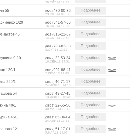
29.ОКТ.14 12:42
Подробнее
ля 55
430-00-36
(923)
23.ОКТ.14 08:51
Подробнее
асименко 1/20
541-57-55
(909)
16.ОКТ.14 10:26
Подробнее
узиастов 45
816-22-67
(913)
14.ОКТ.14 10:52
Подробнее
783-82-38
(962)
8.ОКТ.13 13:52
Подробнее
рушина 9-10
22-53-24
www
(3822)
16.СЕН.13 14:51
Подробнее
нзе 120/1
991-98-41
www
(905)
2.ИЮЛ.13 12:03
Подробнее
ина 225/1
40-71-17
(3822)
24.ИЮН.13 14:13
Подробнее
ташова 54
43-27-45
(3822)
13.ИЮН.13 10:41
Подробнее
кина 40/1
22-55-56
www
(3822)
30.МАЯ.13 13:11
Подробнее
урина 45/1
65-04-04
(3822)
24.АПР.13 13:34
Подробнее
фонова 12
51-17-01
www
(3822)
5.МАР.13 14:07