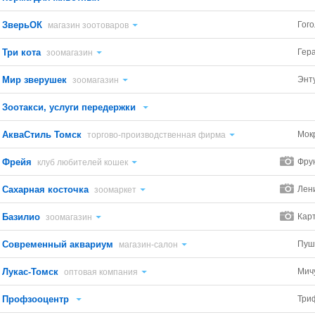
ЗверьОК
Гого
магазин зоотоваров
Три кота
Гер
зоомагазин
Мир зверушек
Энт
зоомагазин
Зоотакси, услуги передержки
АкваСтиль Томск
Мок
торгово-производственная фирма
Фрейя
Фру
клуб любителей кошек
Сахарная косточка
Лен
зоомаркет
Базилио
Кар
зоомагазин
Современный аквариум
Пуш
магазин-салон
Лукас-Томск
Мич
оптовая компания
Профзооцентр
Три