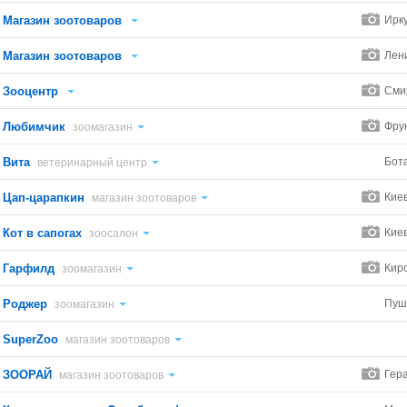
Магазин зоотоваров
Ирк
Магазин зоотоваров
Лен
Зооцентр
Сми
Любимчик
Фрун
зоомагазин
Вита
Бот
ветеринарный центр
Цап-царапкин
Кие
магазин зоотоваров
Кот в сапогах
Кие
зоосалон
Гарфилд
Кир
зоомагазин
Роджер
Пушк
зоомагазин
SuperZoo
магазин зоотоваров
ЗООРАЙ
Гер
магазин зоотоваров