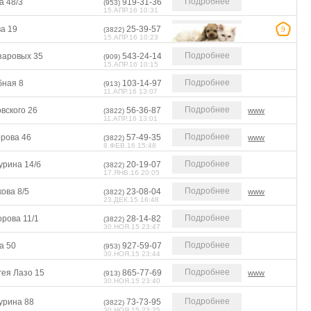
Подробнее
а 48/3
919-31-36
(953)
15.АПР.16 10:31
а 19
25-39-57
9
(3822)
15.АПР.16 10:23
Подробнее
заровых 35
543-24-14
(909)
15.АПР.16 10:15
Подробнее
бная 8
103-14-97
(913)
11.АПР.16 13:07
Подробнее
вского 26
56-36-87
www
(3822)
11.АПР.16 13:01
Подробнее
орова 46
57-49-35
www
(3822)
8.ФЕВ.16 15:48
Подробнее
урина 14/б
20-19-07
(3822)
17.ЯНВ.16 20:05
Подробнее
ова 8/5
23-08-04
www
(3822)
23.ДЕК.15 16:48
Подробнее
рова 11/1
28-14-82
(3822)
30.НОЯ.15 23:47
Подробнее
а 50
927-59-07
(953)
30.НОЯ.15 23:44
Подробнее
гея Лазо 15
865-77-69
www
(913)
30.НОЯ.15 23:40
Подробнее
урина 88
73-73-95
(3822)
30.НОЯ.15 23:25