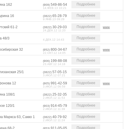
Подробнее
ина 162
549-86-54
(909)
14.ФЕВ.13 10:21
Подробнее
урина 16
65-28-79
(3822)
9.ЯНВ.13 09:28
Подробнее
тский 61-2
30-29-03
www
(3822)
24.ДЕК.12 11:20
Подробнее
а 48/3
4.ДЕК.12 14:43
Подробнее
осибирская 32
800-34-67
www
(952)
22.ОКТ.12 14:05
Подробнее
199-88-08
(906)
23.АВГ.12 14:18
Подробнее
тизанская 25/1
57-05-15
(3822)
3.ИЮЛ.12 07:21
Подробнее
фонова 12
991-42-59
www
(905)
3.ИЮЛ.12 06:59
Подробнее
ина 108/1
25-32-35
(3822)
2.ИЮЛ.12 11:53
Подробнее
нзе 120/1
914-45-79
(903)
2.ИЮЛ.12 11:39
Подробнее
а Маркса 63, Сакко 1
40-79-92
(3822)
2.ИЮЛ.12 11:24
Подробнее
цена 68-2
911-05-05
(953)