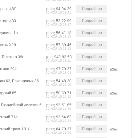
Подробнее
рова 48/1
94-04-29
(3822)
30.НОЯ.15 23:21
Подробнее
етская 33
53-22-99
(3822)
30.НОЯ.15 23:17
Подробнее
рушина 1а
56-41-18
(3822)
30.НОЯ.15 23:15
Подробнее
ажный 19
57-39-46
(3822)
30.НОЯ.15 23:13
Подробнее
 Толстого 39г
948-92-63
(906)
30.НОЯ.15 23:11
Подробнее
итина 29/а
97-70-37
www
(3822)
30.НОЯ.15 23:03
Подробнее
ова 62, Елизаровых 36
54-48-20
(3822)
30.НОЯ.15 22:59
Подробнее
арский 85
50-80-71
www
(3822)
30.НОЯ.15 22:55
Подробнее
 Гвардейской дивизии 6
93-51-85
(3822)
30.НОЯ.15 22:49
Подробнее
тский 71/г
93-64-63
(3822)
30.НОЯ.15 22:44
Подробнее
тский тракт 181/1
64-70-37
www
(3822)
30.НОЯ.15 21:45