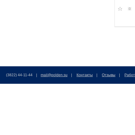
0
(3822) 44-11-44 |
mail@polden.su
|
Контакты
|
Отзывы
|
Работ